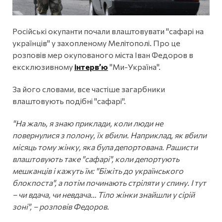
Російські окупанти почали влаштовувати "сафарі на
українців" у захопленому Мелітополі. Про це
розповів мер окупованого міста Іван Федоров в
ексклюзивному
інтервʼю
"Ми-Україна".
За його словами, все частіше загарбники
влаштовують подібні "сафарі".
"На жаль, я знаю приклади, коли люди не
повернулися з полону, їх вбили. Наприклад, як вбили
місяць тому жінку, яка була депортована. Рашисти
влаштовують таке "сафарі", коли депортують
мешканців і кажуть їм: "Біжіть до українського
блокпоста", а потім починають стріляти у спину. І тут
– чи вдача, чи невдача… Тіло жінки знайшли у сірій
зоні", – розповів Федоров.