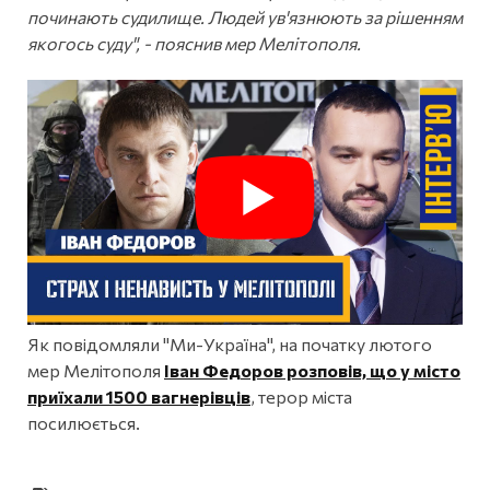
починають судилище. Людей ув'язнюють за рішенням
якогось суду", - пояснив мер Мелітополя.
Як повідомляли "Ми-Україна", на початку лютого
мер Мелітополя
Іван Федоров розповів, що у місто
приїхали 1500 вагнерівців
, терор міста
посилюється.