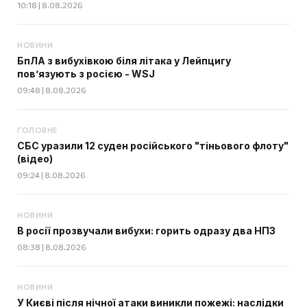
10:18 | 8.08.2026
НОВИНИ
БпЛА з вибухівкою біля літака у Лейпцигу
пов’язують з росією - WSJ
09:48 | 8.08.2026
ГОЛОВНЕ
СБС уразили 12 суден російського "тіньового флоту"
(відео)
09:24 | 8.08.2026
НОВИНИ
В росії прозвучали вибухи: горить одразу два НПЗ
08:38 | 8.08.2026
НОВИНИ
У Києві після нічної атаки виникли пожежі: наслідки