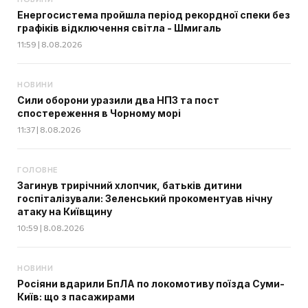
Енергосистема пройшла період рекордної спеки без
графіків відключення світла - Шмигаль
11:59 | 8.08.2026
НОВИНИ
Сили оборони уразили два НПЗ та пост
спостереження в Чорному морі
11:37 | 8.08.2026
ГОЛОВНЕ
Загинув трирічний хлопчик, батьків дитини
госпіталізували: Зеленський прокоментуав нічну
атаку на Київщину
10:59 | 8.08.2026
НОВИНИ
Росіяни вдарили БпЛА по локомотиву поїзда Суми-
Київ: що з пасажирами