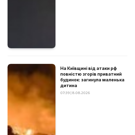
На Київщині від атаки рф
повністю згорів приватний
будинок: загинула маленька
дитина
07:39 | 8.08.2026