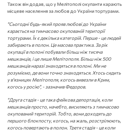
Також він додав, що у Мелітополі окупанти карають
місцеве населення за любов до України тортурами.
"Сьогодні будь-який прояв любові до України
карається на тимчасово окупованій території
тортурами. Їх є декілька категорій. Перше - це людей
забирають в полон. Це масова практика. За рік
окупації в полоні побували більш ніж тисяча
мешканців, і це лише Мелітополя. Більш ніж 500
мешканців наразі знаходяться в полоні. Ми не
розуміємо, де вони точно знаходяться. Хтось сидить
у в'язницях Мелітополя, когось вивезли в Крим,
когось у росію", - зазначив Федоров.
"Друга стадія - це така фейкова депортація, коли
мешканців просто, начебто, висиляють з тимчасово
окупований територій. Тобто, вони доходять до
першого блокпосту, когось, на жаль, розстрілюють,
когось повертають в полон. Третя стадія - це коли