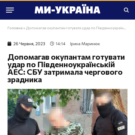
Головна
»
Допомагав окупантам готувати удар по Південноукраїнській АЕС: СБУ затримала чергового зрадника
26 Червня, 2023
14:14
Ірина Маринюк
Допомагав окупантам готувати
удар по Південноукраїнській
АЕС: СБУ затримала чергового
зрадника