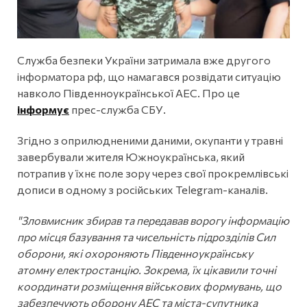
Служба безпеки України затримала вже другого
інформатора рф, що намагався розвідати ситуацію
навколо Південноукраїнської АЕС. Про це
інформує
прес-служба СБУ.
Згідно з оприлюдненими даними, окупанти у травні
завербували жителя Южноукраїнська, який
потрапив у їхнє поле зору через свої прокремлівські
дописи в одному з російських Telegram-каналів.
"Зловмисник збирав та передавав ворогу інформацію
про місця базування та чисельність підрозділів Сил
оборони, які охороняють Південноукраїнську
атомну електростанцію. Зокрема, їх цікавили точні
координати розміщення військових формувань, що
забезпечують оборону АЕС та міста-супутника