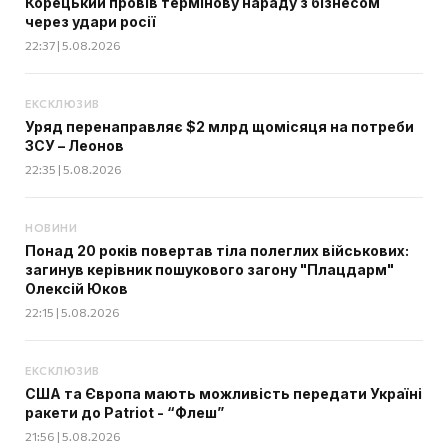
Корецький провів термінову нараду з бізнесом
через удари росії
22:37 | 5.08.2026
ЕКСКЛЮЗИВ
Уряд перенаправляє $2 млрд щомісяця на потреби
ЗСУ – Леонов
22:35 | 5.08.2026
НОВИНИ
Понад 20 років повертав тіла полеглих військових:
загинув керівник пошукового загону "Плацдарм"
Олексій Юков
22:15 | 5.08.2026
ЕКСКЛЮЗИВ
США та Європа мають можливість передати Україні
ракети до Patriot - “Флеш”
21:56 | 5.08.2026