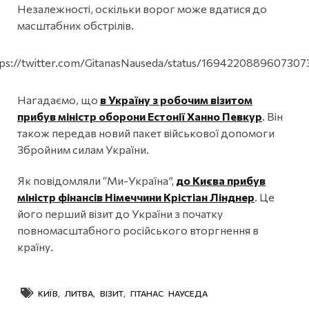
Незалежності, оскільки ворог може вдатися до
масштабних обстрілів.
tps://twitter.com/GitanasNauseda/status/1694220889607307
Нагадаємо, що
в Україну з робочим візитом
прибув міністр оборони Естонії Ханно Певкур
. Він
також передав новий пакет військової допомоги
Збройним силам України.
Як повідомляли “Ми-Україна”,
до Києва прибув
міністр фінансів Німеччини Крістіан Лінднер
. Це
його перший візит до України з початку
повномасштабного російського вторгнення в
країну.
КИЇВ
,
ЛИТВА
,
ВІЗИТ
,
ГІТАНАС НАУСЕДА