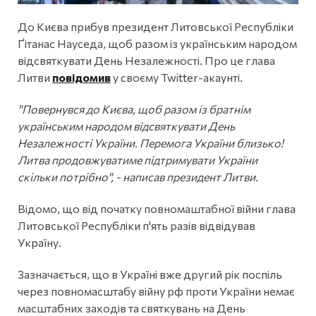
До Києва прибув президент Литовської Республіки
Ґітанас Науседа, щоб разом із українським народом
відсвяткувати День Незалежності. Про це глава
Литви
повідомив
у своєму Twitter-акаунті.
"Повернувся до Києва, щоб разом із братнім
українським народом відсвяткувати День
Незалежності України. Перемога України близько!
Литва продовжуватиме підтримувати України
скільки потрібно", - написав президент Литви.
Відомо, що від початку повномаштабної війни глава
Литовської Республіки п'ять разів відвідував
Україну.
Зазначається, що в Україні вже другий рік поспіль
через повномасштабу війну рф проти України немає
масштабних заходів та святкувань на День