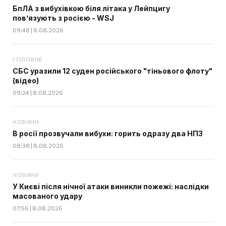
БпЛА з вибухівкою біля літака у Лейпцигу
пов’язують з росією - WSJ
09:48 | 8.08.2026
ГОЛОВНЕ
СБС уразили 12 суден російського "тіньового флоту"
(відео)
09:24 | 8.08.2026
НОВИНИ
В росії прозвучали вибухи: горить одразу два НПЗ
08:38 | 8.08.2026
НОВИНИ
У Києві після нічної атаки виникли пожежі: наслідки
масованого удару
07:56 | 8.08.2026