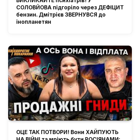
ВИКЛИКАЙТЕ психіатрів! У
СОЛОВЙОВА підгоріло через ДЕФІЦИТ
бензин. Дмітрієв ЗВЕРНУВСЯ до
інопланетян
ОЦЕ ТАК ПОТВОРИ! Вони ХАЙПУЮТЬ
НА ВІЙНІ та мріють бути РОСІЯНАМИ: