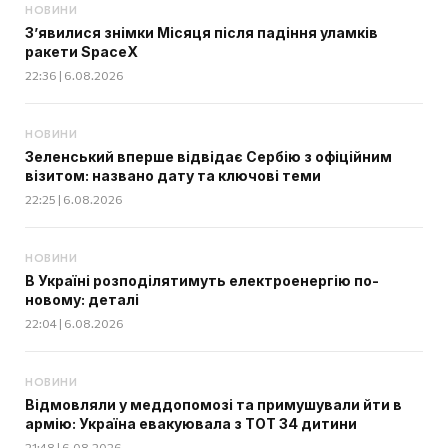
НОВИНИ
З’явилися знімки Місяця після падіння уламків
ракети SpaceX
22:36 | 6.08.2026
НОВИНИ
Зеленський вперше відвідає Сербію з офіційним
візитом: названо дату та ключові теми
22:25 | 6.08.2026
НОВИНИ
В Україні розподілятимуть електроенергію по-
новому: деталі
22:04 | 6.08.2026
НОВИНИ
Відмовляли у меддопомозі та примушували йти в
армію: Україна евакуювала з ТОТ 34 дитини
21:48 | 6.08.2026