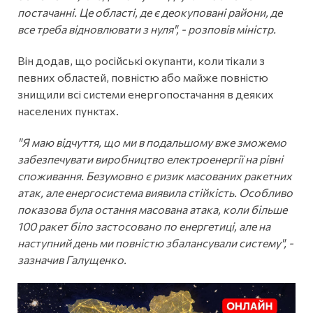
постачанні. Це області, де є деокуповані райони, де
все треба відновлювати з нуля", - розповів міністр.
Він додав, що російські окупанти, коли тікали з
певних областей, повністю або майже повністю
знищили всі системи енергопостачання в деяких
населених пунктах.
"Я маю відчуття, що ми в подальшому вже зможемо
забезпечувати виробництво електроенергії на рівні
споживання. Безумовно є ризик масованих ракетних
атак, але енергосистема виявила стійкість. Особливо
показова була остання масована атака, коли більше
100 ракет біло застосовано по енергетиці, але на
наступний день ми повністю збалансували систему", -
зазначив Галущенко.