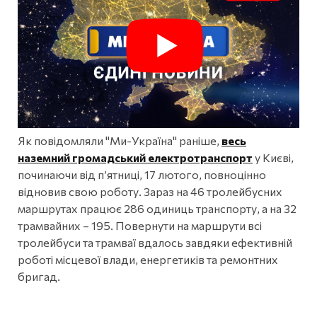
Як повідомляли "Ми-Україна" раніше,
весь
наземний громадський електротранспорт
у Києві,
починаючи від п’ятниці, 17 лютого, повноцінно
відновив свою роботу. Зараз на 46 тролейбусних
маршрутах працює 286 одиниць транспорту, а на 32
трамвайних – 195. Повернути на маршрути всі
тролейбуси та трамваї вдалось завдяки ефективній
роботі місцевої влади, енергетиків та ремонтних
бригад.