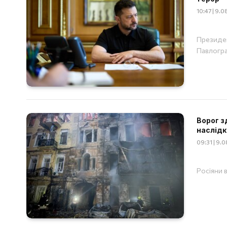
10:47 | 9.
Президен
Павлогр
Ворог з
наслідк
09:31 | 9.
Росіяни 