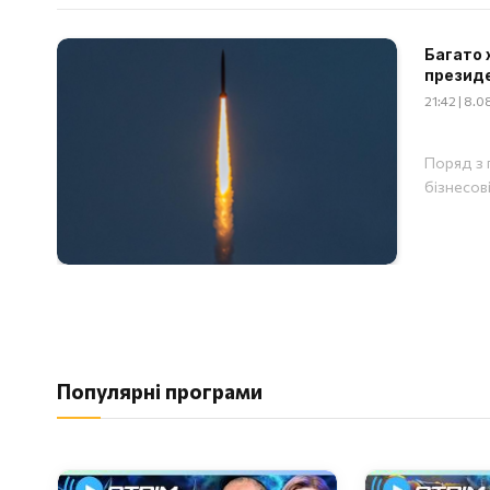
Багато 
презид
21:42 | 8.
Поряд з 
бізнесов
Популярні програми