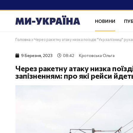
НОВИНИ
ПУБ
Головна
»
Через ракетну атаку низка поїздів "Укрзалізниці" руха
9 Березня, 2023
08:42
Кротовська Ольга
Через ракетну атаку низка поїзд
запізненням: про які рейси йдет