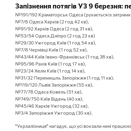
Запізнення потягів УЗ 9 березня: п
№191/192 Краматорськ Одеса (рухається із затримко
№7/8 Одеса Харків (2 год 42 хв),
№91/92 Харків Одеса (2 год 31 хв),
№53/54 Одеса Дніпро (2 год 23 хв)
№29/30 Ужгород Київ (1 год 54 хв),
№7/8 Чернівці Київ (1 год 52 хв),
№43/44 Київ Івано-Франківськ (1 год 38 хв),
№95/96 Рахів Київ (1 год 17 хв),
№23/24 Хелм Київ (1 год 14 хв),
№31/32 Перемишль Запоріжжя (1 год 11 хв),
№119/120 Львів Запоріжжя (55 хв),
№77/78 Одеса Ковель (51 хв),
№749/750 Київ Відень (40 хв),
№45/46 Харків Ужгород (32 хв),
№3/4 Запоріжжя Ужгород (30 хв).
"Укрзалізниця" нагадує, що усі вокзали нині працюю