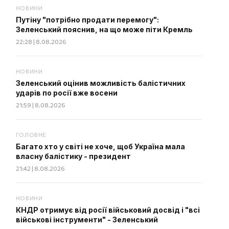
НОВИНИ
Путіну "потрібно продати перемогу":
Зеленський пояснив, на що може піти Кремль
22:28 | 8.08.2026
НОВИНИ
Зеленський оцінив можливість балістичних
ударів по росії вже восени
21:59 | 8.08.2026
ГОЛОВНЕ
Багато хто у світі не хоче, щоб Україна мала
власну балістику - президент
21:42 | 8.08.2026
НОВИНИ
КНДР отримує від росії військовий досвід і "всі
військові інструменти" - Зеленський