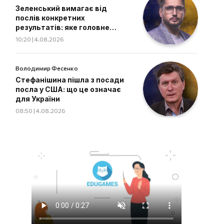
Зеленський вимагає від
послів конкретних
результатів: яке головне
завдання дипломатів
10:20 | 4.08.2026
Володимир Фесенко
Стефанішина пішла з посади
посла у США: що це означає
для України
08:50 | 4.08.2026