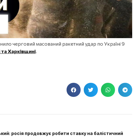
снило черговий масований ракетний удар по Україні 9
 та Харківщині
.
кий: росія продовжує робити ставку на балістичний