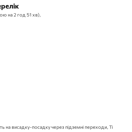
ерелік
ю на 2 год 51 хв),
ть на висадку-посадку через підземні переходи, Ті