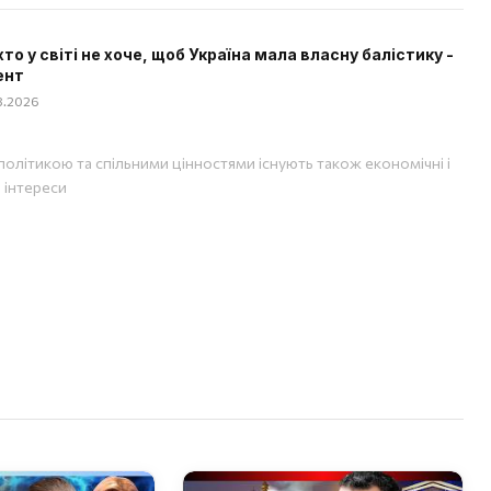
хто у світі не хоче, щоб Україна мала власну балістику -
ент
08.2026
політикою та спільними цінностями існують також економічні і
і інтереси