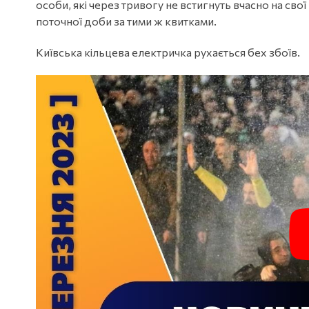
особи, які через тривогу не встигнуть вчасно на сво
поточної доби за тими ж квитками.
Київська кільцева електричка рухається бех збоїв.