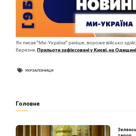
Як писав "Ми-Україна" раніше, вороже військо здій
березня.
Прильоти зафіксовані у Києві, на Одещині
УКРЗАЛІЗНИЦЯ
Головне
Зеленсь
терор