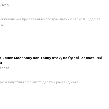
08.2026
т повідомив про загиблих і постраждалих у Харкові, Одесі та
аді
дійснив масовану повітряну атаку по Одесі і області: які
и
08.2026
вночі запустили по області десятки ракет і дронів