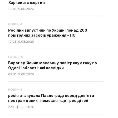
Харкова: є жертви
10:30 | 9.08.2026
НОВИНИ
Росіяни випустили по Україні понад 200
повітряних засобів ураження - ПС
10:03 | 9.08.2026
ГОЛОВНЕ
Ворог здійснив масовану повітряну атаку по
Одесі і області: які наслідки
09:31 | 9.08.2026
НОВИНИ
росія атакувала Павлоград: серед дев'яти
постраждалих і немовля і ще троє дітей
22:46 | 8.08.2026