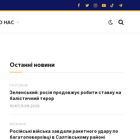
Facebook
Twitter
Instagram
YouTube
TikTok
Telegram
О НАС
Останні новини
ГОЛОВНЕ
Зеленський: росія продовжує робити ставку на
балістичний терор
10:47 | 9.08.2026
НОВИНИ
Російські війська завдали ракетного удару по
багатоповерхівці в Салтівському районі