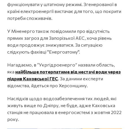
функціонувати у штатному режимі. Згенерованої в
країні електроенергії вистачає для того, що покрити
потреби споживачів.
У Міненерго також повідомили про відсутність
прямих загроз для Запорізької АЕС, хоча рівень
води продовжує знижуватися. За ситуацією
слідкують фахівці "Енергоатому".
Нагадаємо, в “Укргідроенерго” назвали область,
яка
найбільше потерпатиме від нестачі води через
підрив Каховської ГЕС
. За даними експерти
відомства, йдеться про Херсонщину.
Наслідків щодо водозабезпечення тих людей, які
живуть вище по Дніпру, не буде, адже Каховська
станція не працювала в енергосистемі з жовтня 2022
року.