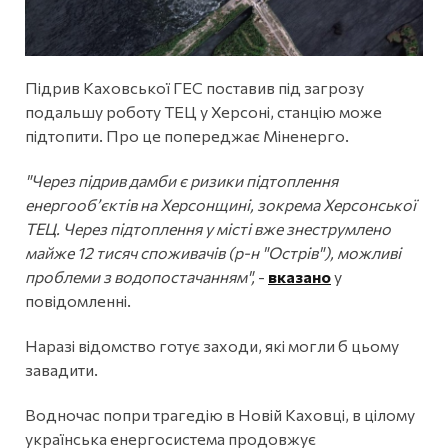
Підрив Каховської ГЕС поставив під загрозу
подальшу роботу ТЕЦ у Херсоні, станцію може
підтопити. Про це попереджає Міненерго.
"Через підрив дамби є ризики підтоплення
енергооб’єктів на Херсонщині, зокрема Херсонської
ТЕЦ. Через підтоплення у місті вже знеструмлено
майже 12 тисяч споживачів (р-н "Острів"), можливі
проблеми з водопостачанням",
-
вказано
у
повідомленні.
Наразі відомство готує заходи, які могли б цьому
завадити.
Водночас попри трагедію в Новій Каховці, в цілому
українська енергосистема продовжує