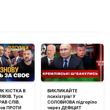
ЯК КІСТКА В
ВИКЛИКАЙТЕ
ЯКІВ. Туск
психіатрів! У
РАВ СЛІВ.
СОЛОВЙОВА підгоріло
шов ПРОТИ
через ДЕФІЦИТ