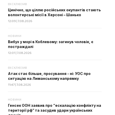
ЕКСКЛЮЗИВ
Цинічно, що ціллю російських окупантів стають
волонтерські місії в Херсоні – Шанько
12:09 | 7.08.2026
НОВИНИ
Вибух у морі в Коблевому: загинув чоловік, є
постраждалі
12:01 | 7.08.2026
ЕКСКЛЮЗИВ
Атак стає більше, просування - ні: УОС про
ситуацію на Лиманському напрямку
11:47 | 7.08.2026
НОВИНИ
Генсек ООН заявив про “ескалацію конфлікту на
території рф” та засудив удари українських