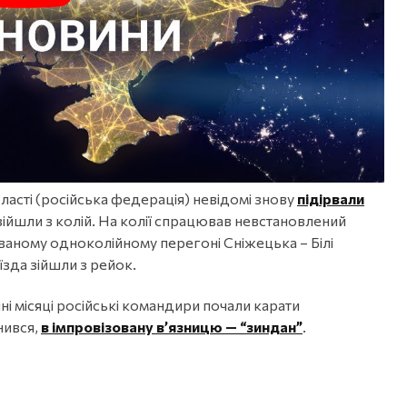
ласті (російська федерація) невідомі знову
підірвали
зійшли з колій. На колії спрацював невстановлений
ваному одноколійному перегоні Сніжецька – Білі
зда зійшли з рейок.
і місяці російські командири почали карати
нився,
в імпровізовану в’язницю — “зиндан”
.