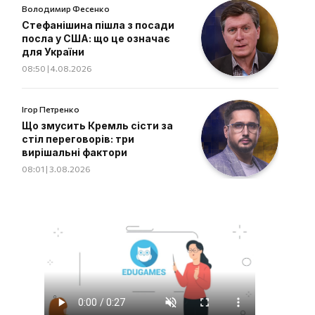
Володимир Фесенко
Стефанішина пішла з посади
посла у США: що це означає
для України
08:50 | 4.08.2026
Ігор Петренко
Що змусить Кремль сісти за
стіл переговорів: три
вирішальні фактори
08:01 | 3.08.2026