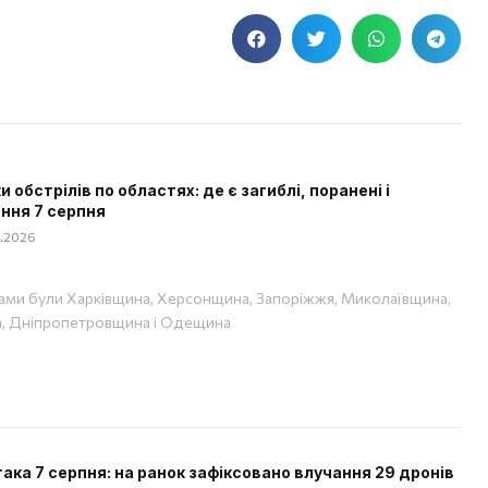
 обстрілів по областях: де є загиблі, поранені і
ння 7 серпня
08.2026
ами були Харківщина, Херсонщина, Запоріжжя, Миколаївщина,
, Дніпропетровщина і Одещина
така 7 серпня: на ранок зафіксовано влучання 29 дронів