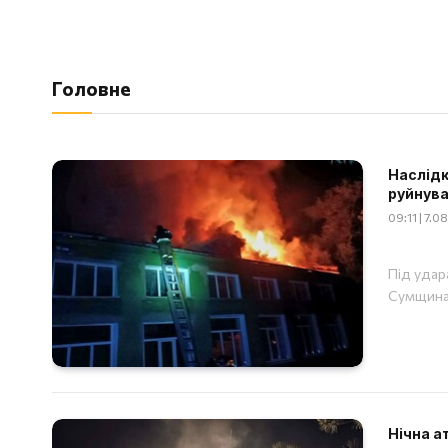
Головне
Наслідки
руйнува
09:11 | 7.
Під удар
Сумщина
Нічна а