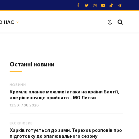
Facebook
Twitter
Instagram
YouTube
TikTok
Telegram
О НАС
Останні новини
НОВИНИ
Кремль планує можливі атаки на країни Балтії,
але рішення ще прийнято - МО Литви
13:50 | 7.08.2026
ЕКСКЛЮЗИВ
Харків готується до зими: Терехов розповів про
підготовку до опалювального сезону