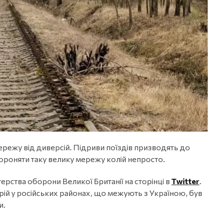
режу від диверсій. Підриви поїздів призводять до
ороняти таку велику мережу колій непросто.
ерства оборони Великої Британії на сторінці в
Twitter
.
арій у російських районах, що межують з Україною, був
и.