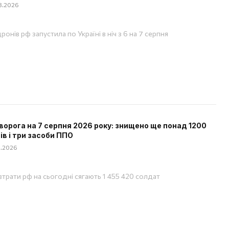
08.2026
ронів рф запустила по Україні в ніч з 6 на 7 серпня
ворога на 7 серпня 2026 року: знищено ще понад 1200
ів і три засоби ППО
08.2026
 втрати рф на сьогодні сягають 1 455 420 солдат