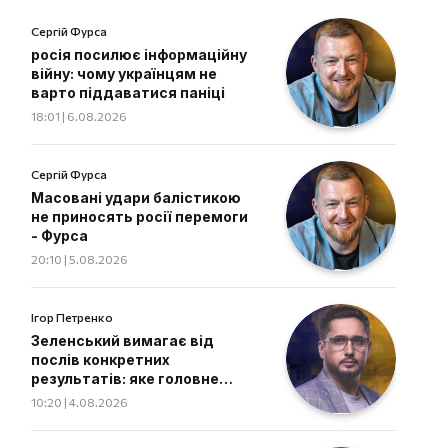
Сергій Фурса
росія посилює інформаційну
війну: чому українцям не
варто піддаватися паніці
18:01 | 6.08.2026
Сергій Фурса
Масовані удари балістикою
не приносять росії перемоги
- Фурса
20:10 | 5.08.2026
Ігор Петренко
Зеленський вимагає від
послів конкретних
результатів: яке головне
завдання дипломатів
10:20 | 4.08.2026