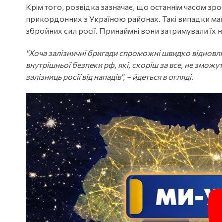
Крім того, розвідка зазначає, що останнім часом зросл
прикордонних з Україною районах. Такі випадки май
збройних сил росії. Принаймні вони затримували їх 
"Хоча залізничні бригади спроможні швидко відновлюв
внутрішньої безпеки рф, які, скоріш за все, не змож
залізниць росії від нападів", – йдеться в огляді.