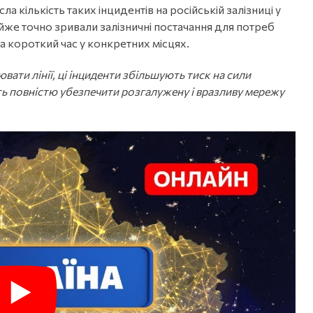
а кількість таких інцидентів на російській залізниці у
же точно зривали залізничні постачання для потреб
на короткий час у конкретних місцях.
ати лінії, ці інциденти збільшують тиск на сили
уть повністю убезпечити розгалужену і вразливу мережу