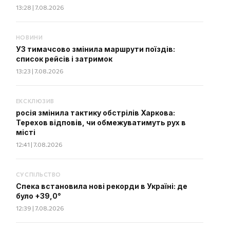
13:28 | 7.08.2026
НОВИНИ
УЗ тимачсово змінила маршрути поїздів:
список рейсів і затримок
13:23 | 7.08.2026
ЕКСКЛЮЗИВ
росія змінила тактику обстрілів Харкова:
Терехов відповів, чи обмежуватимуть рух в
місті
12:41 | 7.08.2026
СУСПІЛЬСТВО
Спека встановила нові рекорди в Україні: де
було +39,0°
12:39 | 7.08.2026