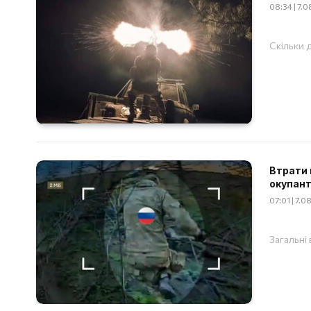
08:34 | 7.
Скільки д
Втрати 
окупант
07:01 | 7.
Загальні