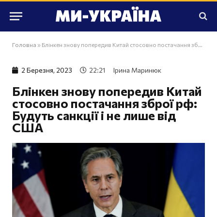
Головна
»
Блінкен знову попередив Китай стосовно постачання зброї рф: Будуть санкції і не лише від США
2 Березня, 2023
22:21
Ірина Маринюк
Блінкен знову попередив Китай
стосовно постачання зброї рф:
Будуть санкції і не лише від
США