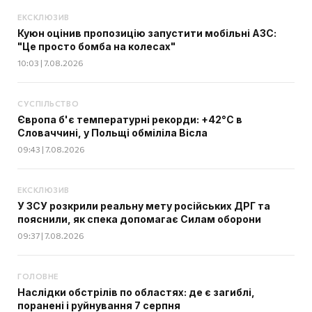
ЕКСКЛЮЗИВ
Куюн оцінив пропозицію запустити мобільні АЗС:
"Це просто бомба на колесах"
10:03 | 7.08.2026
СУСПІЛЬСТВО
Європа б'є температурні рекорди: +42°C в
Словаччині, у Польщі обміліла Вісла
09:43 | 7.08.2026
ЕКСКЛЮЗИВ
У ЗСУ розкрили реальну мету російських ДРГ та
пояснили, як спека допомагає Силам оборони
09:37 | 7.08.2026
ГОЛОВНЕ
Наслідки обстрілів по областях: де є загиблі,
поранені і руйнування 7 серпня