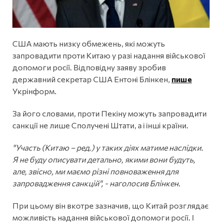
США мають низку обмежень, які можуть
запровадити проти Китаю у разі надання військової
допомоги росії. Відповідну заяву зробив
державний секретар США Ентоні Блінкен,
пише
Укрінформ.
За його словами, проти Пекіну можуть запровадити
санкції не лише Сполучені Штати, а і інші країни.
"Участь (Китаю – ред.) у таких діях матиме наслідки.
Я не буду описувати детально, якими вони будуть,
але, звісно, ми маємо різні повноваження для
запровадження санкцій", - наголосив Блінкен.
При цьому він вкотре зазначив, що Китай розглядає
можливість надання військової допомоги росії. І