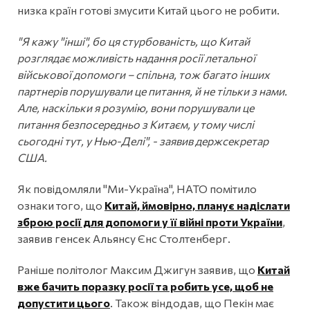
низка країн готові змусити Китай цього не робити.
"Я кажу "інші", бо ця стурбованість, що Китай
розглядає можливість надання росії летальної
військової допомоги – спільна, тож багато інших
партнерів порушували це питання, й не тільки з нами.
Але, наскільки я розумію, вони порушували це
питання безпосередньо з Китаєм, у тому числі
сьогодні тут, у Нью-Делі", - заявив держсекретар
США.
Як повідомляли "Ми-Україна", НАТО помітило
ознаки того, що
Китай, ймовірно, планує надіслати
зброю росії для допомоги у її війні проти України
,
заявив генсек Альянсу Єнс Столтенберг.
Раніше політолог Максим Джигун заявив, що
Китай
вже бачить поразку росії та робить усе, щоб не
допустити цього
. Також віндодав, що Пекін має