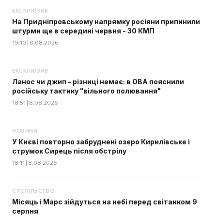
ЕКСКЛЮЗИВ
На Придніпровському напрямку росіяни припинили
штурми ще в середині червня - 30 КМП
19:10 | 8.08.2026
ЕКСКЛЮЗИВ
Ланос чи джип - різниці немає: в ОВА пояснили
російську тактику "вільного полювання"
18:51 | 8.08.2026
НОВИНИ
У Києві повторно забруднені озеро Кирилівське і
струмок Сирець після обстрілу
18:11 | 8.08.2026
СУСПІЛЬСТВО
Місяць і Марс зійдуться на небі перед світанком 9
серпня