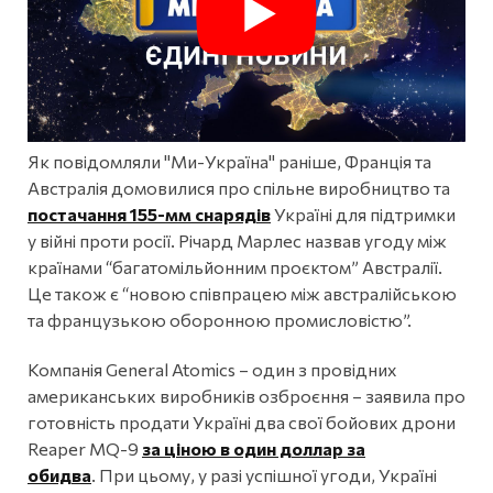
Як повідомляли "Ми-Україна" раніше, Франція та
Австралія домовилися про спільне виробництво та
постачання 155-мм снарядів
Україні для підтримки
у війні проти росії. Річард Марлес назвав угоду між
країнами “багатомільйонним проєктом” Австралії.
Це також є “новою співпрацею між австралійською
та французькою оборонною промисловістю”.
Компанія General Atomics – один з провідних
американських виробників озброєння – заявила про
готовність продати Україні два свої бойових дрони
Reaper MQ-9
за ціною в один доллар за
обидва
. При цьому, у разі успішної угоди, Україні