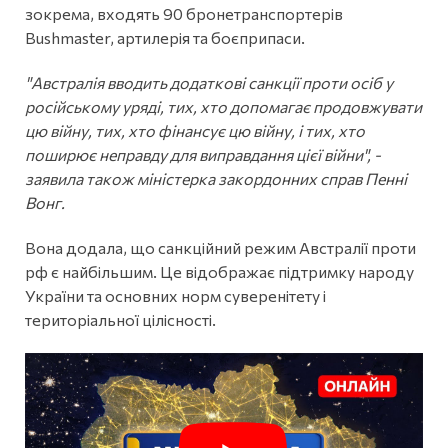
зокрема, входять 90 бронетранспортерів
Bushmaster, артилерія та боєприпаси.
"Австралія вводить додаткові санкції проти осіб у
російському уряді, тих, хто допомагає продовжувати
цю війну, тих, хто фінансує цю війну, і тих, хто
поширює неправду для виправдання цієї війни", -
заявила також міністерка закордонних справ Пенні
Вонг.
Вона додала, що санкційний режим Австралії проти
рф є найбільшим. Це відображає підтримку народу
України та основних норм суверенітету і
територіальної цілісності.