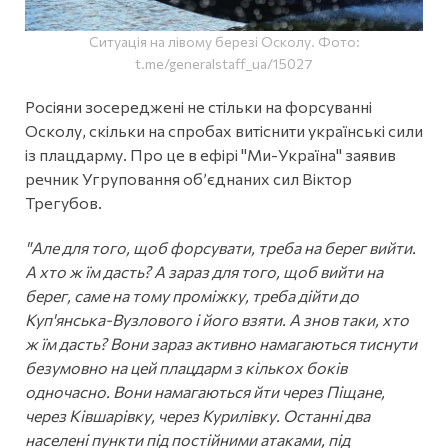
Ситуація на лівому березі Осколу. Фото:
t.me/generalstaff_ua/15027
Росіяни зосереджені не стільки на форсуванні
Осколу, скільки на спробах витіснити українські сили
із плацдарму. Про це в ефірі "Ми-Україна" заявив
речник Угруповання об’єднаних сил Віктор
Трегубов.
"Але для того, щоб форсувати, треба на берег вийти.
А хто ж їм дасть? А зараз для того, щоб вийти на
берег, саме на тому проміжку, треба дійти до
Куп'янська-Вузлового і його взяти. А знов таки, хто
ж їм дасть? Вони зараз активно намагаються тиснути
безумовно на цей плацдарм з кількох боків
одночасно. Вони намагаються йти через Піщане,
через Ківшарівку, через Курилівку. Останні два
населені пункти під постійними атаками, під