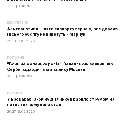
21:26 | 8.08.2026
ЕКСКЛЮЗИВ
Альтернативні шляхи експорту зерна є, але дорожчі
і всього обсягу не вивезуть - Марчук
21:08 | 8.08.2026
ГОЛОВНЕ
"Вони не маленька росія": Зеленський заявив, що
Сербія відходить від впливу Москви
21:03 | 8.08.2026
НОВИНИ
У Броварах 13-річну дівчинку вдарило струмом на
потязі: в якому вона стані
20:27 | 8.08.2026