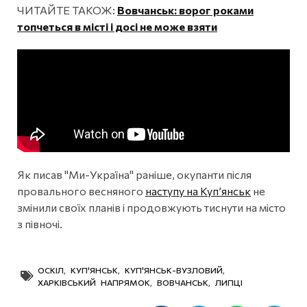
ЧИТАЙТЕ ТАКОЖ:
Вовчанськ: ворог роками
топчеться в місті і досі не може взяти
Як писав "Ми-Україна" раніше, окупанти після
провального весняного
наступу на Куп’янськ
не
змінили своїх планів і продовжують тиснути на місто
з півночі.
ОСКІЛ
,
КУП'ЯНСЬК
,
КУП'ЯНСЬК-ВУЗЛОВИЙ
,
ХАРКІВСЬКИЙ НАПРЯМОК
,
ВОВЧАНСЬК
,
ЛИПЦІ