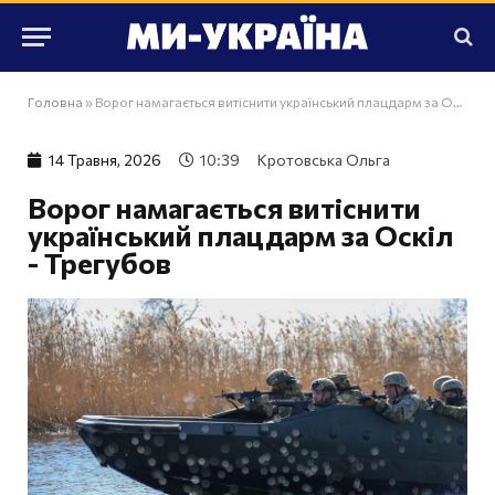
Головна
»
Ворог намагається витіснити український плацдарм за Оскіл - Трегубов
14 Травня, 2026
10:39
Кротовська Ольга
Ворог намагається витіснити
український плацдарм за Оскіл
- Трегубов