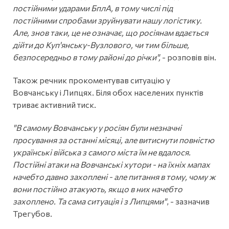
постійними ударами БплА, в тому числі під
постійними спробами зруйнувати нашу логістику.
Але, знов таки, це не означає, що росіянам вдається
дійти до Куп'янську-Вузлового, чи тим більше,
безпосередньо в тому районі до річки",
- розповів він.
Також речник прокоментував ситуацію у
Вовчанську і Липцях. Біля обох населених пунктів
триває активний тиск.
"В самому Вовчанську у росіян були незначні
просування за останні місяці, але витиснути повністю
українські війська з самого міста їм не вдалося.
Постійні атаки на Вовчанські хутори - на їхніх мапах
начебто давно захоплені - але питання в тому, чому ж
вони постійно атакують, якщо в них начебто
захоплено. Та сама ситуація і з Липцями"
, - зазначив
Трегубов.