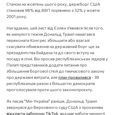
Станом на жовтень цього року, держборг США
становив 98% від ВВП порівняно з 32% у жовтні
2001 року.
Нагадаємо, цей лист від Єллен з'явився після того,
як минулого тижня Дональд Трамп намагався
переконати Конгрес збільшити або взагалі
скасувати обмеження на державний борг ще за
президентства Байдена та до свого вступу на
посаду в січні. Він просив республіканських лідерів у
Палаті представників додати питання про
збільшення боргової стелі до тимчасового закону
про державні витрати, але
план провалився
- 38
республіканців разом з більшістю демократів
проголосували проти цього законопроєкту.
Як писав "Ми-Україна" раніше, Дональд Трамп
звернувся до Верховного суду США з проханням
відкласти заборону TikTok
, яка має набути чинності