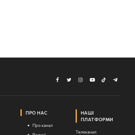
Facebook
Twitter
Instagram
YouTube
TikTok
Telegram
ПРО НАС
НАШІ
ПЛАТФОРМИ
Про канал
Телеканал
Ведучі