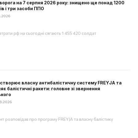
ворога на 7 серпня 2026 року: знищено ще понад 1200
ів і три засоби ППО
08.2026
 втрати рф на сьогодні сягають 1 455 420 солдат
 створює власну антибалістичну систему FREYJA та
яє балістичні ракети: головне зі звернення
ького
08.2026
т розповідав про програму FREYJA та власну балістику