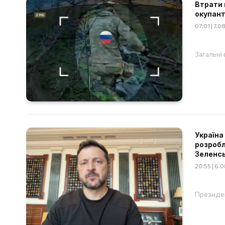
Втрати 
окупант
07:01 | 7.
Загальні
Україна
розробл
Зеленс
20:55 | 6.
Президен