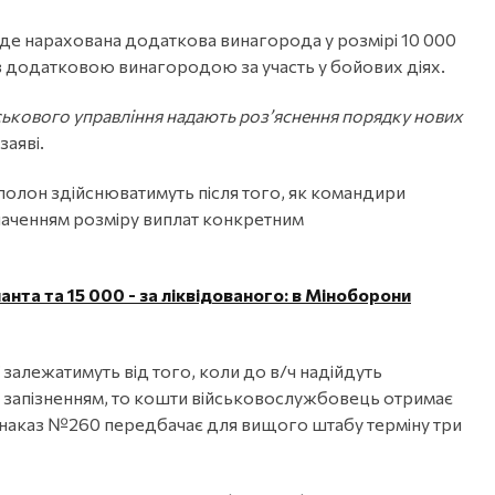
уде нарахована додаткова винагорода у розмірі 10 000
з додатковою винагородою за участь у бойових діях.
ськового управління надають розʼяснення порядку нових
 заяві.
 полон здійснюватимуть після того, як командири
значенням розміру виплат конкретним
анта та 15 000 - за ліквідованого: в Міноборони
 залежатимуть від того, коли до в/ч надійдуть
 запізненням, то кошти військовослужбовець отримає
 наказ №260 передбачає для вищого штабу терміну три