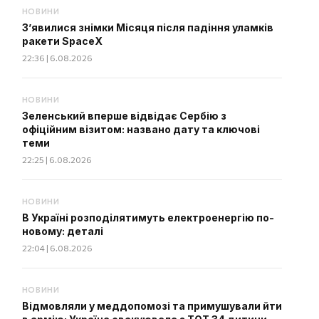
НОВИНИ
З’явилися знімки Місяця після падіння уламків
ракети SpaceX
22:36 | 6.08.2026
НОВИНИ
Зеленський вперше відвідає Сербію з
офіційним візитом: названо дату та ключові
теми
22:25 | 6.08.2026
НОВИНИ
В Україні розподілятимуть електроенергію по-
новому: деталі
22:04 | 6.08.2026
НОВИНИ
Відмовляли у меддопомозі та примушували йти