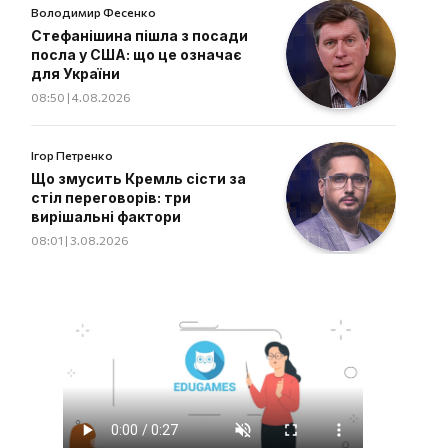
Володимир Фесенко
Стефанішина пішла з посади
посла у США: що це означає
для України
08:50 | 4.08.2026
Ігор Петренко
Що змусить Кремль сісти за
стіл переговорів: три
вирішальні фактори
08:01 | 3.08.2026