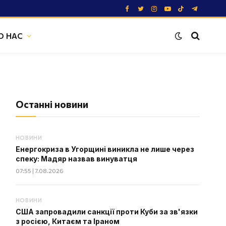
Facebook
Twitter
Instagram
YouTube
TikTok
Telegram
О НАС
Останні новини
НОВИНИ
Енергокриза в Угорщині виникла не лише через
спеку: Мадяр назвав винуватця
07:55 | 7.08.2026
НОВИНИ
США запровадили санкції проти Куби за зв'язки
з росією, Китаєм та Іраном