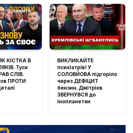
ЯК КІСТКА В
ВИКЛИКАЙТЕ
ЯКІВ. Туск
психіатрів! У
РАВ СЛІВ.
СОЛОВЙОВА підгоріло
шов ПРОТИ
через ДЕФІЦИТ
Деталі
бензин. Дмітрієв
ЗВЕРНУВСЯ до
інопланетян