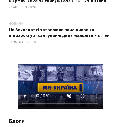
в армію: Україна евакуювала з ТОТ 34 дитини
21:48 | 6.08.2026
НОВИНИ
На Закарпатті затримали пенсіонера за
підозрою у зґвалтуванні двох малолітніх дітей
21:35 | 6.08.2026
Блоги