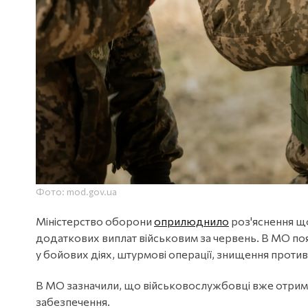
Фото: mod.gov.ua
Міністерство оборони
оприлюднило
роз'яснення щ
додаткових виплат військовим за червень. В МО пояс
у бойових діях, штурмові операції, знищення против
В МО зазначили, що військовослужбовці вже отри
забезпечення.