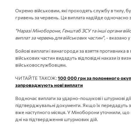
Окремо військовим, які проходять службу в тилу, б
гривень за червень. Ця виплата надійде одночасно 
"Наразі Міноборони, Генштаб ЗСУ та інші органи вій
виплат за червень для військових частин"
, - вказано у
Бойові виплати і винагороди за взяття противника в
військових частин видадуть відповідні накази із ви
військовослужбовцям.
ЧИТАЙТЕ ТАКОЖ:
100 000 грн за полоненого окуп
запроваджують нові виплати
Водночас виплати за ударно-пошукові і штурмові дії
підтверджувальні документи. Якщо їх передадуть з
вже наступного місяця. У Міноборони уточнили, що
дні на підтвердження штурмових дій.