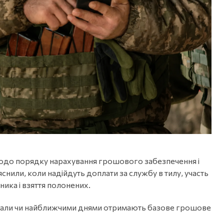
одо порядку нарахування грошового забезпечення і
нили, коли надійдуть доплати за службу в тилу, участь
ника і взяття полонених.
мали чи найближчими днями отримають базове грошове