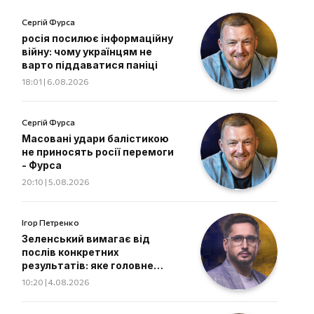
Сергій Фурса
росія посилює інформаційну
війну: чому українцям не
варто піддаватися паніці
18:01 | 6.08.2026
Сергій Фурса
Масовані удари балістикою
не приносять росії перемоги
- Фурса
20:10 | 5.08.2026
Ігор Петренко
Зеленський вимагає від
послів конкретних
результатів: яке головне
завдання дипломатів
10:20 | 4.08.2026