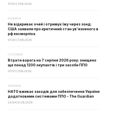
07:52 | 7.08.2026
НОВИНИ
Не відкриває очей і отримує їжу через зонд:
США заявили про критичний стан ув'язненого в
рф ексморпіха
07:26 | 7.08.2026
ГОЛОВНЕ
Втрати ворога на 7 серпня 2026 року: знищено
ще понад 1200 окупантів і три засоби ППО
07:01 | 7.08.2026
НОВИНИ
НАТО вживає заходів для забезпечення України
додатковими системами ППО - The Guardian
23:04 | 6.08.2026