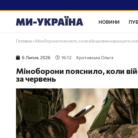
НОВИНИ
ПУБ
Головна
»
Міноборони пояснило, коли військовим нарахують нов
6 Липня, 2026
16:12
Кротовська Ольга
Міноборони пояснило, коли вій
за червень