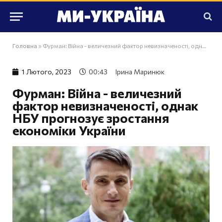
Головна
»
Фурман: Війна - величезний фактор невизначеності, однак НБУ прогнозує зростання економіки України
1 Лютого, 2023
00:43
Ірина Маринюк
Фурман: Війна - величезний
фактор невизначеності, однак
НБУ прогнозує зростання
економіки України