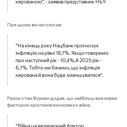
керованою", - заявив представник НБУ.
При цьому він наголосив:
"На кінець року Нацбанк прогнозує
інфляцію на рівні 18,7%. Якщо говоримо
про наступний рік - 10,4%, й 2025 рік -
6,7%. Тобто ми бачимо, що інфляція
керована й вона буде зменшуватися".
Разом з тим Фурман додав, що найбільш важливим
фактором зростання економіки є війна.
"Війна це величезний фактор