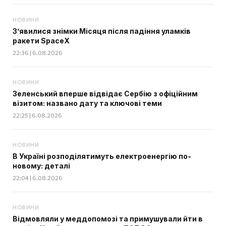
НОВИНИ
З’явилися знімки Місяця після падіння уламків
ракети SpaceX
22:36 | 6.08.2026
НОВИНИ
Зеленський вперше відвідає Сербію з офіційним
візитом: названо дату та ключові теми
22:25 | 6.08.2026
НОВИНИ
В Україні розподілятимуть електроенергію по-
новому: деталі
22:04 | 6.08.2026
НОВИНИ
Відмовляли у меддопомозі та примушували йти в