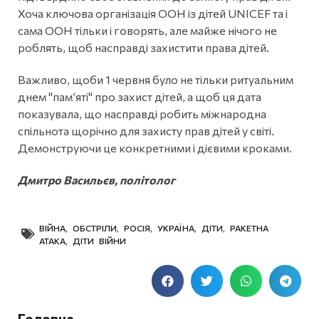
Хоча ключова організація ООН із дітей UNICEF та і
сама ООН тільки і говорять, але майже нічого не
роблять, щоб насправді захистити права дітей.
Важливо, щоби 1 червня було не тільки ритуальним
днем "пам’яті" про захист дітей, а щоб ця дата
показувала, що насправді робить міжнародна
спільнота щорічно для захисту прав дітей у світі.
Демонструючи це конкретними і дієвими кроками.
Дмитро Васильєв, політолог
ВІЙНА
,
ОБСТРІЛИ
,
РОСІЯ
,
УКРАЇНА
,
ДІТИ
,
РАКЕТНА
АТАКА
,
ДІТИ ВІЙНИ
Головне