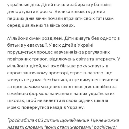
українські діти. Дітей почали забирати у батьків і
депортувати в росію. Велика кількість дітей з
перших днів війни почали втрачати своїх тат і мам
серед цивільних та військових.
Мільйони сімей розділені. Діти живуть без одного з
батьків у евакуації. У всіх дітей в Україні
порушується процес навчання із-за регулярних
повітряних тривог, відключень світла та інтернету. У
мільйонів дітей, які вже більше року живуть в
євроатлантичному просторі, стрес із-за того, що
живуть не дома, без батька, а ще вимушені вчитися
за програмами місцевих шкіл плюс дистанційно за
сімейною формою навчання в наших українських
школах, щоб не вилетіти із своїх рідних шкіл зі
мрією повернутися назад в Україну.
"росія вбила 483 дитини щонайменше. І це не можна
назвати словами "вони стали жертвами" російської