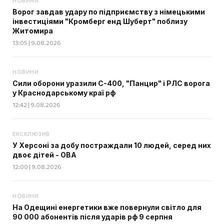
НОВИНИ
Ворог завдав удару по підприємству з німецькими
інвестиціями "Кромберг енд Шуберт" поблизу
Житомира
13:05 | 9.08.2026
НОВИНИ
Сили оборони уразили С-400, "Панцир" і РЛС ворога
у Краснодарському краї рф
12:42 | 9.08.2026
ЕКСКЛЮЗИВ
У Херсоні за добу постраждали 10 людей, серед них
двоє дітей - ОВА
12:00 | 9.08.2026
НОВИНИ
На Одещині енергетики вже повернули світло для
90 000 абонентів після ударів рф 9 серпня