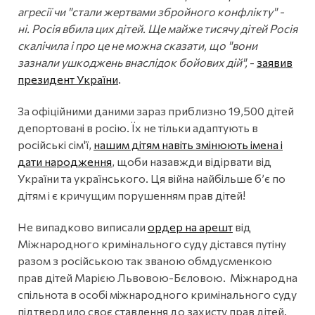
агресії чи "стали жертвами збройного конфлікту" -
ні. Росія вбила цих дітей. Ще майже тисячу дітей Росія
скалічила і про це не можна сказати, що "вони
зазнали ушкоджень внаслідок бойових дій",
-
заявив
президент України
.
За офіційними даними зараз приблизно 19,500 дітей
депортовані в росію. Їх не тільки адаптують в
російські сім'ї,
нашим дітям навіть змінюють імена і
дати народження
, щоби назавжди відірвати від
України та українського. Ця війна найбільше б’є по
дітям і є кричущим порушенням прав дітей!
Не випадково виписали
ордер на арешт
від
Міжнародного кримінального суду дістався путіну
разом з російською так званою обмдусменкою
прав дітей Марією Львовою-Бєловою. Міжнародна
спільнота в особі міжнародного кримінального суду
підтвердило своє ставлення до захисту прав дітей.