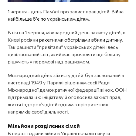
1 червня - день Пам'яті про захист прав дітей.
Війна
найбільше б’є по українським дітям
.
В ніч на 1 червня, міжнародний день захисту дітей, в
Києві росіяни
ракетними обстрілами вбили дитину
.
Так рашисти “привітали” українських дітей і весь
цивілізований світ, який має проявляти ще більшу
рішучість у перемозі над рашизмом.
Міжнародний де́нь за́хисту діте́й був заснований в
листопаді 1949 у Парижі рішенням сесії Ради
Міжнародної демократичної федерації жінок. ООН
підтримала цю ініціативу й оголосила захист прав,
життя і здоров'я дітей одним з пріоритетних
напрямків своєї діяльності.
Мільйони розділених сімей
В перші години війни в Україні почали гинути