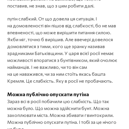
поставив, не знав, що з цим робити далі.
путін слабкий. От що довела ця ситуація. І
на домовленості він пішов від слабкості, бо не мав
впевненості, що може вирішити питання силою.
Якби міг, точно б вирішив. Але ввечері довелося
домовлятися з тими, кого ще зранку називав
зрадниками Батьківщини. У царя всієї росії немає
можливості впоратися з бунтівником, який очолює
найманців. І не важливо, чи то він сам
на це наважився, чи за ним стоїть якась башта
Кремля. Це слабкість. Яку в росії не пробачають.
Можна публічно опускати путіна
Зараз всі в росії побачили цю слабкість. Що так
можна було. Що можна здійснити бунт. Можна
захоплювати міста. Можна збивати гвинтокрили.
Можна публічно опускати путіна. І тобі за це нічого
не буде.