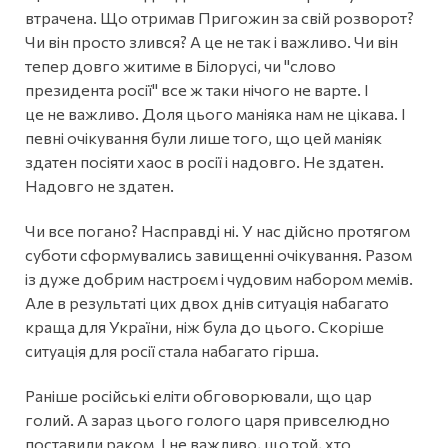
втрачена. Що отримав Пригожин за свій розворот?
Чи він просто злився? А це не так і важливо. Чи він
тепер довго житиме в Білорусі, чи "слово
президента росії" все ж таки нічого не варте. І
це не важливо. Доля цього маніяка нам не цікава. І
певні очікування були лише того, що цей маніяк
здатен посіяти хаос в росії і надовго. Не здатен.
Надовго не здатен.
Чи все погано? Насправді ні. У нас дійсно протягом
суботи сформувались завищенні очікування. Разом
із дуже добрим настроєм і чудовим набором мемів.
Але в результаті цих двох днів ситуація набагато
краща для України, ніж була до цього. Скоріше
ситуація для росії стала набагато гірша.
Раніше російські еліти обговорювали, що цар
голий. А зараз цього голого царя привселюдно
поставили раком. І не важливо, що той, хто