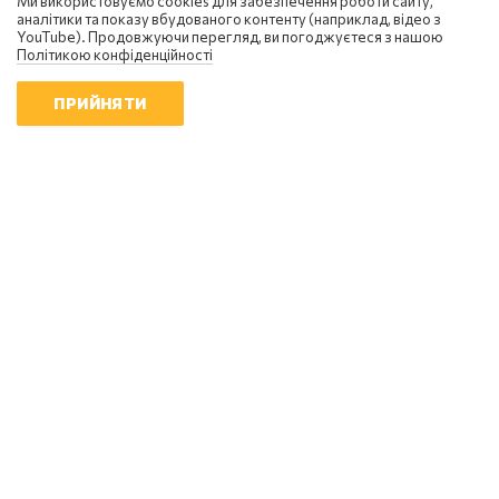
Ми використовуємо cookies для забезпечення роботи сайту,
08:58 | 8.08.2026
аналітики та показу вбудованого контенту (наприклад, відео з
YouTube). Продовжуючи перегляд, ви погоджуєтеся з нашою
Політикою конфіденційності
ПРИЙНЯТИ