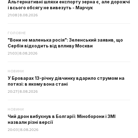
Альтернативні шляхи експорту зерна є, але дорожчі
і всього обсягу не вивезуть - Марчук
21:08 | 8.08.2026
ГОЛОВНЕ
"Вони не маленька росія": Зеленський заявив, що
Сербія відходить від впливу Москви
21:03 | 8.08.2026
НОВИНИ
У Броварах 13-річну дівчинку вдарило струмом на
потязі: в якому вона стані
20:27 | 8.08.2026
НОВИНИ
Чий дрон вибухнув в Болгарії: Міноборони і ЗМІ
назвали різні версії
20:03 | 8.08.2026