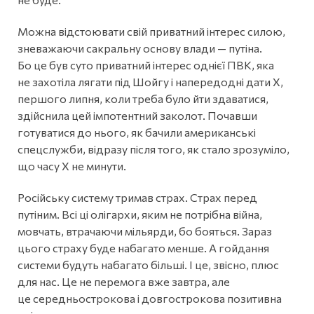
Можна відстоювати свій приватний інтерес силою,
зневажаючи сакральну основу влади — путіна.
Бо це був суто приватний інтерес однієї ПВК, яка
не захотіла лягати під Шойгу і напередодні дати Х,
першого липня, коли треба було йти здаватися,
здійснила цей імпотентний заколот. Почавши
готуватися до нього, як бачили американські
спецслужби, відразу після того, як стало зрозуміло,
що часу Х не минути.
Російську систему тримав страх. Страх перед
путіним. Всі ці олігархи, яким не потрібна війна,
мовчать, втрачаючи мільярди, бо бояться. Зараз
цього страху буде набагато менше. А гойдання
системи будуть набагато більші. І це, звісно, плюс
для нас. Це не перемога вже завтра, але
це середньострокова і довгострокова позитивна