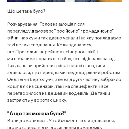
Що це таке було?
Розчарування. Головна емоція після
перегляду
демоверсії російської громадянської
війни
, на яку ми так давно чекали і на яку покладаємо
такі великі сподівання. Коли здавалося,
що Пригожин перейшов всі червоні лінії, і
ми побачимо справжню війну, все відіграли назад.
Так, наче ви прийшли в кіно і перші півгодини
здавалося, що перед вами шедевр, рівний роботам
Фелліні чи Бертолуччі, але на другу частину забракло
коштів як на сценарій, так і на спецефекти, і все
перетворилося на дешевий водевіль. Де танки
застряють у воротах цирку.
"А що так можна було?"
Вони домовились. У той момент, коли здавалося,
що можливість для досягнення компромісу