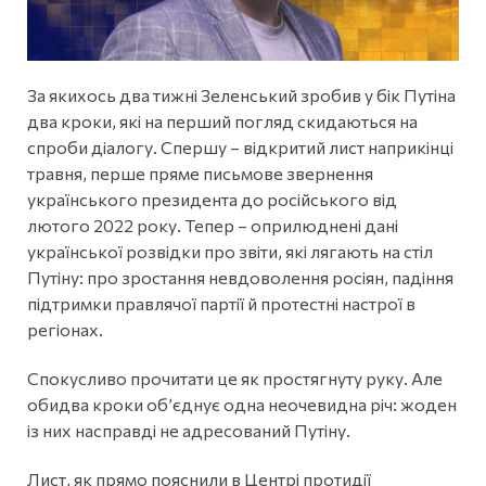
За якихось два тижні Зеленський зробив у бік Путіна
два кроки, які на перший погляд скидаються на
спроби діалогу. Спершу – відкритий лист наприкінці
травня, перше пряме письмове звернення
українського президента до російського від
лютого 2022 року. Тепер – оприлюднені дані
української розвідки про звіти, які лягають на стіл
Путіну: про зростання невдоволення росіян, падіння
підтримки правлячої партії й протестні настрої в
регіонах.
Спокусливо прочитати це як простягнуту руку. Але
обидва кроки обʼєднує одна неочевидна річ: жоден
із них насправді не адресований Путіну.
Лист, як прямо пояснили в Центрі протидії