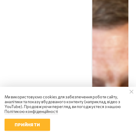
Ми використовуємо cookies для забезпечення роботи сайту,
аналітики та показу вбудованого контенту (наприклад, відео з
Сергій Фурса
YouTube). Продовжуючи перегляд, ви погоджуєтеся з нашою
Політикою конфіденційності
росія посилює інформаційну
війну: чому українцям не варто
піддаватися паніці
ПРИЙНЯТИ
18:01 | 6.08.2026