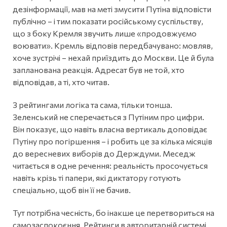
дезінформації, мав на меті змусити Путіна відповісти
публічно – і тим показати російському суспільству,
що з боку Кремля звучить лише «продовжуємо
воювати». Кремль відповів передбачувано: мовляв,
хоче зустрічі – нехай приїздить до Москви. Це й була
запланована реакція. Адресат був не той, хто
відповідав, а ті, хто читав.
З рейтингами логіка та сама, тільки тонша.
Зеленський не сперечається з Путіним про цифри.
Він показує, що навіть власна вертикаль доповідає
Путіну про погіршення – і робить це за кілька місяців
до вересневих виборів до Держдуми. Меседж
читається в одне речення: реальність просочується
навіть крізь ті папери, які диктатору готують
спеціально, щоб він її не бачив.
Тут потрібна чесність, бо інакше це перетвориться на
самозаспокоєння. Рейтинги в авторитарній системі