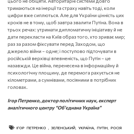
цього не обіцяти. Авторитарні системи довго
тримаються на інерції та страху навіть тоді, коли
цифри вже сиплються. Але для України цінність цих
кроків не в тому, щоб завтра звалити Путіна. Вона в
трьох речах: утримати дипломатичну ініціативу й не
дати перекласти на Київ образ того, хто зриває мир;
раз за разом фіксувати перед Заходом, що
джерело війни – одне; і поступово підточувати в
російській верхівці впевненість, що Путін – це
назавжди. Це війна, перенесена в інформаційну й
психологічну площину, де перемога рахується не
кілометрами, а сумнівами, посіяними в потрібних
головах.
Ігор Петренко, доктор політичних наук, експерт
аналітичного центру “Об’єднана Україна”
ІГОР ПЕТРЕНКО
,
ЗЕЛЕНСЬКИЙ
,
УКРАЇНА
,
ПУТІН
,
РОСІЯ