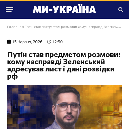
Головна
»
Путін став предметом розмови: кому насправді Зеленський адресував лист і дані розвідки рф
15 Червня, 2026
12:50
Путін став предметом розмови:
кому насправді Зеленський
адресував лист і дані розвідки
рф