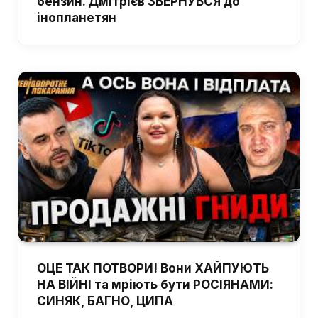
бензин. Дмітрієв ЗВЕРНУВСЯ до
інопланетян
ОЦЕ ТАК ПОТВОРИ! Вони ХАЙПУЮТЬ
НА ВІЙНІ та мріють бути РОСІЯНАМИ:
СИНЯК, БАГНО, ЦИПА