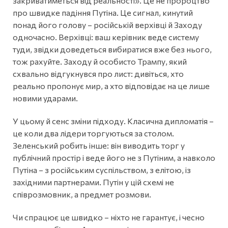
закриватиметься від реальності». Це не пророцтво
про швидке падіння Путіна. Це сигнал, кинутий
понад його голову – російській верхівці й Заходу
одночасно. Верхівці: ваш керівник веде систему
туди, звідки доведеться вибиратися вже без нього,
тож рахуйте. Заходу й особисто Трампу, який
схвально відгукнувся про лист: дивіться, хто
реально пропонує мир, а хто відповідає на це лише
новими ударами.
У цьому й сенс зміни підходу. Класична дипломатія –
це коли два лідери торгуються за столом.
Зеленський робить інше: він виводить торг у
публічний простір і веде його не з Путіним, а навколо
Путіна – з російським суспільством, з елітою, із
західними партнерами. Путін у цій схемі не
співрозмовник, а предмет розмови.
Чи спрацює це швидко – ніхто не гарантує, і чесно