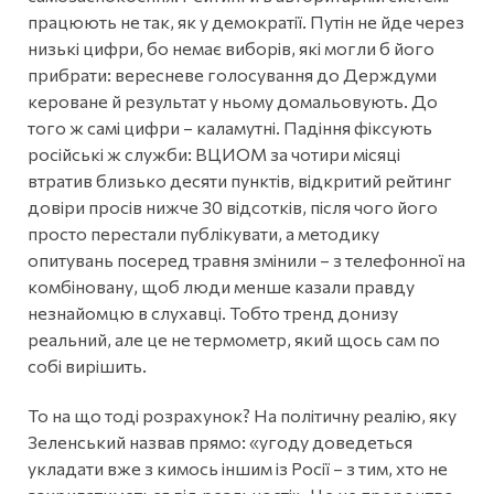
працюють не так, як у демократії. Путін не йде через
низькі цифри, бо немає виборів, які могли б його
прибрати: вересневе голосування до Держдуми
кероване й результат у ньому домальовують. До
того ж самі цифри – каламутні. Падіння фіксують
російські ж служби: ВЦИОМ за чотири місяці
втратив близько десяти пунктів, відкритий рейтинг
довіри просів нижче 30 відсотків, після чого його
просто перестали публікувати, а методику
опитувань посеред травня змінили – з телефонної на
комбіновану, щоб люди менше казали правду
незнайомцю в слухавці. Тобто тренд донизу
реальний, але це не термометр, який щось сам по
собі вирішить.
То на що тоді розрахунок? На політичну реалію, яку
Зеленський назвав прямо: «угоду доведеться
укладати вже з кимось іншим із Росії – з тим, хто не