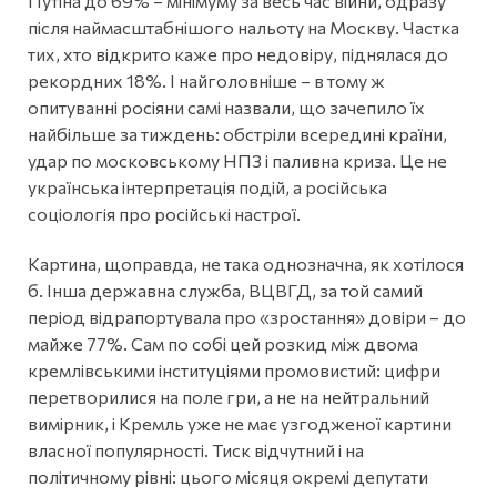
Путіна до 69% – мінімуму за весь час війни, одразу
після наймасштабнішого нальоту на Москву. Частка
тих, хто відкрито каже про недовіру, піднялася до
рекордних 18%. І найголовніше – в тому ж
опитуванні росіяни самі назвали, що зачепило їх
найбільше за тиждень: обстріли всередині країни,
удар по московському НПЗ і паливна криза. Це не
українська інтерпретація подій, а російська
соціологія про російські настрої.
Картина, щоправда, не така однозначна, як хотілося
б. Інша державна служба, ВЦВГД, за той самий
період відрапортувала про «зростання» довіри – до
майже 77%. Сам по собі цей розкид між двома
кремлівськими інституціями промовистий: цифри
перетворилися на поле гри, а не на нейтральний
вимірник, і Кремль уже не має узгодженої картини
власної популярності. Тиск відчутний і на
політичному рівні: цього місяця окремі депутати