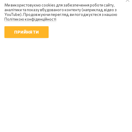
Ми використовуємо cookies для забезпечення роботи сайту,
аналітики та показу вбудованого контенту (наприклад, відео з
YouTube). Продовжуючи перегляд, ви погоджуєтеся з нашою
Політикою конфіденційності
ПРИЙНЯТИ
Сергій Фурса
Масовані удари балістикою не
приносять росії перемоги - Фурса
20:10 | 5.08.2026