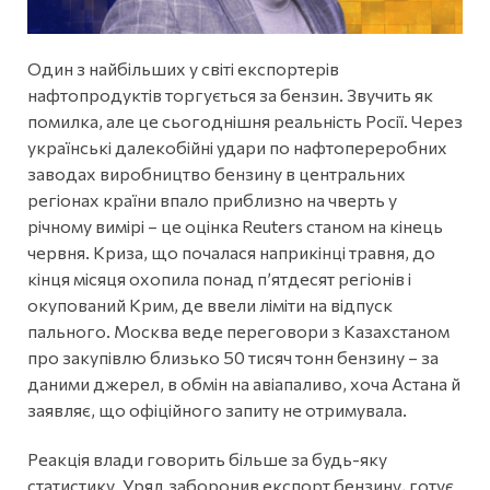
Один з найбільших у світі експортерів
нафтопродуктів торгується за бензин. Звучить як
помилка, але це сьогоднішня реальність Росії. Через
українські далекобійні удари по нафтопереробних
заводах виробництво бензину в центральних
регіонах країни впало приблизно на чверть у
річному вимірі – це оцінка Reuters станом на кінець
червня. Криза, що почалася наприкінці травня, до
кінця місяця охопила понад пʼятдесят регіонів і
окупований Крим, де ввели ліміти на відпуск
пального. Москва веде переговори з Казахстаном
про закупівлю близько 50 тисяч тонн бензину – за
даними джерел, в обмін на авіапаливо, хоча Астана й
заявляє, що офіційного запиту не отримувала.
Реакція влади говорить більше за будь-яку
статистику. Уряд заборонив експорт бензину, готує