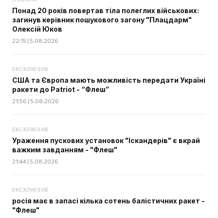
Понад 20 років повертав тіла полеглих військових:
загинув керівник пошукового загону "Плацдарм"
Олексій Юков
22:15 | 5.08.2026
ЕКСКЛЮЗИВ
США та Європа мають можливість передати Україні
ракети до Patriot - “Флеш”
21:56 | 5.08.2026
ЕКСКЛЮЗИВ
Ураження пускових установок "Іскандерів" є вкрай
важким завданням - "Флеш"
21:44 | 5.08.2026
ЕКСКЛЮЗИВ
росія має в запасі кілька сотень балістичних ракет -
"Флеш"