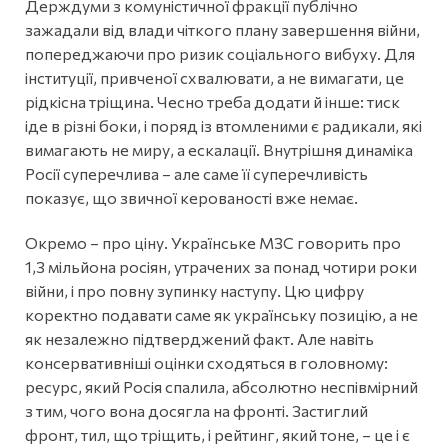
Держдуми з комуністичної фракції публічно
зажадали від влади чіткого плану завершення війни,
попереджаючи про ризик соціального вибуху. Для
інституції, привченої схвалювати, а не вимагати, це
рідкісна тріщина. Чесно треба додати й інше: тиск
іде в різні боки, і поряд із втомленими є радикали, які
вимагають не миру, а ескалації. Внутрішня динаміка
Росії суперечлива – але саме її суперечливість
показує, що звичної керованості вже немає.
Окремо – про ціну. Українське МЗС говорить про
1,3 мільйона росіян, утрачених за понад чотири роки
війни, і про повну зупинку наступу. Цю цифру
коректно подавати саме як українську позицію, а не
як незалежно підтверджений факт. Але навіть
консервативніші оцінки сходяться в головному:
ресурс, який Росія спалила, абсолютно неспівмірний
з тим, чого вона досягла на фронті. Застиглий
фронт, тил, що тріщить, і рейтинг, який тоне, – це і є