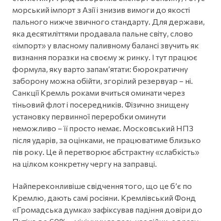
морський імпорт з Азії і знизив вимоги до якості
пального нижче звичного стандарту. Для держави,
яка десятиліттями продавала пальне світу, слово
«імпорт» у власному паливному балансі звучить як
визнання поразки на своєму ж ринку. І тут працює
формула, яку варто запамʼятати: бюрократичну
заборону можна обійти, згорілий резервуар – ні.
Санкції Кремль роками вчиться оминати через
тіньовий флот і посередників. Фізично знищену
установку первинної переробки оминути
неможливо – її просто немає. Московський НПЗ
після ударів, за оцінками, не працюватиме близько
пів року. Це й перетворює абстрактну «слабкість»
на цілком конкретну чергу на заправці.
Найпереконливіше свідчення того, що це бʼє по
Кремлю, дають самі росіяни. Кремлівський Фонд
«Громадська думка» зафіксував падіння довіри до