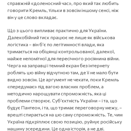
справжній «доленосний час», про який так любить
говорити Кремль, тільки в зовсім іншому сенсі, ніж
він у це слово вкладає.
Що з цього випливає практично для України.
Далекобійний тиск працює не лише як військова
логістика – він бʼє по легітимності влади, яка
тримається на обіцянці контрольованої, далекої,
майже непомітної для пересічного росіянина війни.
Черга на заправці і темний екран без інтернету
роблять цю війну відчутною там, де її не мало бути
видно зовсім. Це аргумент не чекати, поки Кремль
«передумає» під вагою власних проблем, а
методично нарощувати спроможність, яка ці
проблеми створює. Субʼєктність України – і та, що
будує Пантеон, і та, що тримає переговорну межу, –
врешті спирається на цю саму спроможність. Те, чим
Україна підкріплює свою позицію, руйнує російську
машину зсередини. Це одна історія, а не дві.