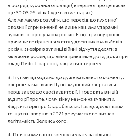
в розряд кухонної опозиції ( вперше я про це писав
ще 30.03.26,
лінк
буде в коментарях).
Але ми маємо розуміти, що перехід до кухонної
опозиції спричинений не лише нашими ударами і
зупинкою просування росіян. Є ще три внутрішні
причини: погіршення життя у десятників мільйонів
росіян, зневіра в зупинці війни і відчуття десятків
мільйонів росіян, що війна триватиме доти, доки при
владі Путін. І, нарешті, закриття інтернету.
3. І тут ми підходимо до дуже важливого моменту:
вперше за час війни Путін змушений звертатися
перш за все до своєї аудиторії. І говорить він цій
аудиторії про те, чому війну не можна зупинити.
Звідси історії про Старобільськ. І звідси, між іншим,
те, що він вперше з 2021 року частково визнав
легітимність Зеленського.
4. При цьому варто звернути увагу на цільові