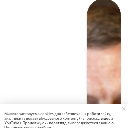
Ми використовуємо cookies для забезпечення роботи сайту,
аналітики та показу вбудованого контенту (наприклад, відео з
Сергій Фурса
YouTube). Продовжуючи перегляд, ви погоджуєтеся з нашою
Політикою конфіденційності