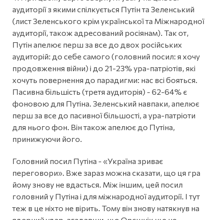
аудиторії з якими спілкується Путін та Зеленський
(лист Зеленського крім української та Міжнародної
аудиторії, також адресований росіянам). Так от,
Путін апелює перш за все до двох російських
аудиторій: до себе самого (головний посил: я хочу
продовження війни) і до 21-23% ура-патріотів, які
хочуть повернення до парадигми: нас всі бояться.
Пасивна більшість (третя аудиторія) - 62-64% є
фоновою для Путіна. Зеленський навпаки, апелює
перш за все до пасивної більшості, а ура-патріоти
для нього фон. Він також апелює до Путіна,
принижуючи його.
Головний посил Путіна - «Україна зриває
переговори». Вже зараз можна сказати, що ця гра
йому знову не вдасться. Між іншим, цей посил
головний у Путіна і для міжнародної аудиторії. І тут
теж в це ніхто не вірить. Тому він знову натякнув на
ядерний удар, згадавши, що Орєшнік ще не