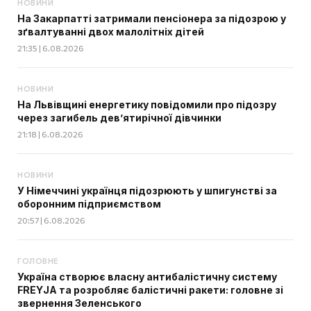
НОВИНИ
На Закарпатті затримали пенсіонера за підозрою у
зґвалтуванні двох малолітніх дітей
21:35 | 6.08.2026
НОВИНИ
На Львівщині енергетику повідомили про підозру
через загибель дев’ятирічної дівчинки
21:18 | 6.08.2026
НОВИНИ
У Німеччині українця підозрюють у шпигунстві за
оборонним підприємством
20:57 | 6.08.2026
ГОЛОВНЕ
Україна створює власну антибалістичну систему
FREYJA та розробляє балістичні ракети: головне зі
звернення Зеленського