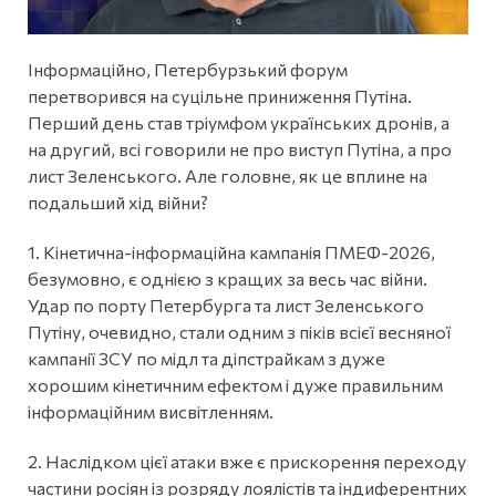
Інформаційно, Петербурзький форум
перетворився на суцільне приниження Путіна.
Перший день став тріумфом українських дронів, а
на другий, всі говорили не про виступ Путіна, а про
лист Зеленського. Але головне, як це вплине на
подальший хід війни?
1. Кінетична-інформаційна кампанія ПМЕФ-2026,
безумовно, є однією з кращих за весь час війни.
Удар по порту Петербурга та лист Зеленського
Путіну, очевидно, стали одним з піків всієї весняної
кампанії ЗСУ по мідл та діпстрайкам з дуже
хорошим кінетичним ефектом і дуже правильним
інформаційним висвітленням.
2. Наслідком цієї атаки вже є прискорення переходу
частини росіян із розряду лоялістів та індиферентних