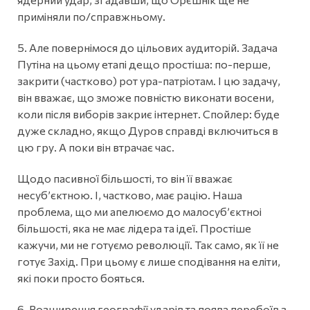
приміняли по/справжньому.
5. Але повернімося до цільових аудиторій. Задача
Путіна на цьому етапі дещо простіша: по-перше,
закрити (частково) рот ура-патріотам. І цю задачу,
він вважає, що зможе повністю виконати восени,
коли після виборів закриє інтернет. Спойлер: буде
дуже складно, якщо Дуров справді включиться в
цю гру. А поки він втрачає час.
Щодо пасивної більшості, то він її вважає
несубʼєктною. І, частково, має рацію. Наша
проблема, що ми апелюємо до малосубʼєктноі
більшості, яка не має лідера та ідеї. Простіше
кажучи, ми не готуємо революції. Так само, як її не
готує Захід. При цьому є лише сподівання на еліти,
які поки просто бояться.
6. Розширення географії ударів та поява перебоїв з