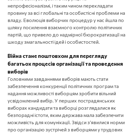
непрофесіоналізмі, і таким чином перекладати
провину за всі глобальні та особистісні проблеми на
владу. Еволюція виборчих процедур у нас йшла по
шляху посилення взаємного контролю політичних
партій, що привело до надмірної бюрократизації на
шкоду змагальності ідей і особистостей.
Війна стане поштовхом для перегляду
багатьох процесів організації та проведення
виборів
Головними завданнями виборів мають стати
забезпечення конкуренції політичних програм та
надання можливості виборцям зробити вільний
усвідомлений вибір. У перших пострадянських
виборах кандидати та виборці розглядалися як
безпорадні істоти, яким держава мала забезпечити
можливість для комунікації. Звідси з’явилися норми
про організацію зустрічей з виборцями у трудових