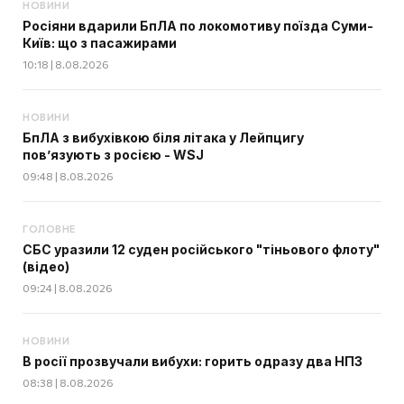
НОВИНИ
Росіяни вдарили БпЛА по локомотиву поїзда Суми-
Київ: що з пасажирами
10:18 | 8.08.2026
НОВИНИ
БпЛА з вибухівкою біля літака у Лейпцигу
пов’язують з росією - WSJ
09:48 | 8.08.2026
ГОЛОВНЕ
СБС уразили 12 суден російського "тіньового флоту"
(відео)
09:24 | 8.08.2026
НОВИНИ
В росії прозвучали вибухи: горить одразу два НПЗ
08:38 | 8.08.2026