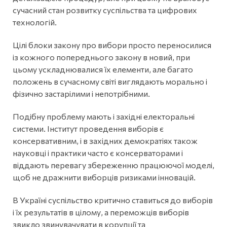
сучасний стан розвитку суспільства та цифрових
технологій.
Цілі блоки закону про вибори просто переносилися
із кожного попереднього закону в новий, при
цьому ускладнювалися їх елементи, але багато
положень в сучасному світі виглядають морально і
фізично застарілими і непотрібними.
Подібну проблему мають і західні електоральні
системи. Інститут проведення виборів є
консервативним, і в західних демократіях також
науковці і практики часто є консерваторами і
віддають перевагу збереженню працюючої моделі,
щоб не дражнити виборців ризиками інновацій.
В Україні суспільство критично ставиться до виборів
і їх результатів в цілому, а переможців виборів
звикло звинувачувати в корупції та