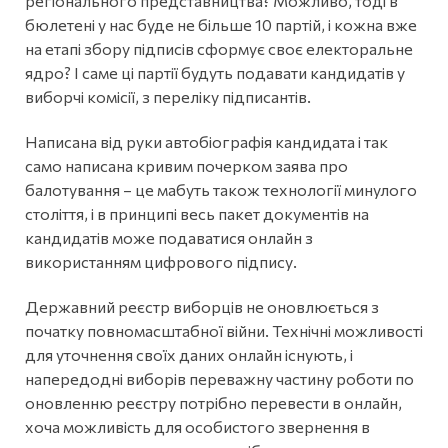
регіонального представництва? Можливо, тоді в
бюлетені у нас буде не більше 10 партій, і кожна вже
на етапі збору підписів сформує своє електоральне
ядро? І саме ці партії будуть подавати кандидатів у
виборчі комісії, з переліку підписантів.
Написана від руки автобіографія кандидата і так
само написана кривим почерком заява про
балотування – це мабуть також технології минулого
століття, і в принципі весь пакет документів на
кандидатів може подаватися онлайн з
використанням цифрового підпису.
Державний реєстр виборців не оновлюється з
початку повномасштабної війни. Технічні можливості
для уточнення своїх даних онлайн існують, і
напередодні виборів переважну частину роботи по
оновленню реєстру потрібно перевести в онлайн,
хоча можливість для особистого звернення в