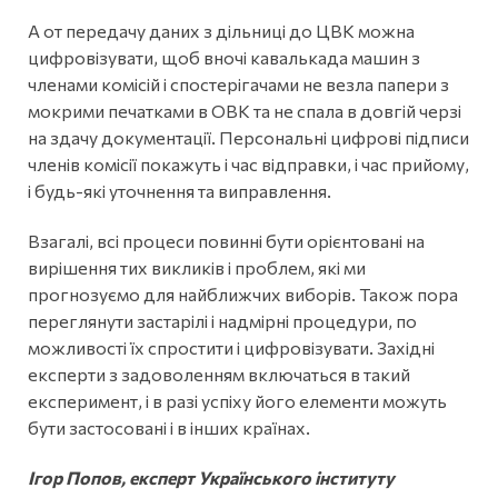
А от передачу даних з дільниці до ЦВК можна
цифровізувати, щоб вночі кавалькада машин з
членами комісій і спостерігачами не везла папери з
мокрими печатками в ОВК та не спала в довгій черзі
на здачу документації. Персональні цифрові підписи
членів комісії покажуть і час відправки, і час прийому,
і будь-які уточнення та виправлення.
Взагалі, всі процеси повинні бути орієнтовані на
вирішення тих викликів і проблем, які ми
прогнозуємо для найближчих виборів. Також пора
переглянути застарілі і надмірні процедури, по
можливості їх спростити і цифровізувати. Західні
експерти з задоволенням включаться в такий
експеримент, і в разі успіху його елементи можуть
бути застосовані і в інших країнах.
Ігор Попов, експерт Українського інституту