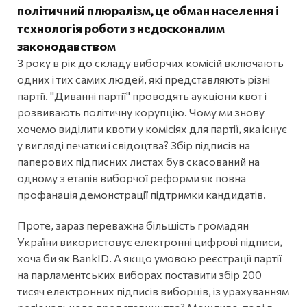
політичний плюралізм, це обман населення і
технологія роботи з недосконалим
законодавством
З року в рік до складу виборчих комісій включають
одних і тих самих людей, які представляють різні
партії. "Диванні партії" проводять аукціони квот і
розвивають політичну корупцію. Чому ми знову
хочемо виділити квоти у комісіях для партії, яка існує
у вигляді печатки і свідоцтва? Збір підписів на
паперових підписних листах був скасований на
одному з етапів виборчої реформи як повна
профанація демонстрації підтримки кандидатів.
Проте, зараз переважна більшість громадян
України використовує електронні цифрові підписи,
хоча би як BankID. А якщо умовою реєстрації партії
на парламентських виборах поставити збір 200
тисяч електронних підписів виборців, із урахуванням