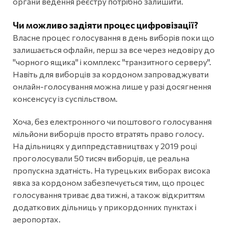
органи ведення реєстру потрібно залишити.
Чи можливо задіяти процес цифровізації?
Власне процес голосування в день виборів поки що
залишається офлайн, перш за все через недовіру до
"чорного ящика" і комплекс "транзитного серверу".
Навіть для виборців за кордоном запроваджувати
онлайн-голосування можна лише у разі досягнення
консенсусу із суспільством.
Хоча, без електронного чи поштового голосування
мільйони виборців просто втратять право голосу.
На дільницях у диппредставництвах у 2019 році
проголосували 50 тисяч виборців, це реальна
пропускна здатність. На турецьких виборах висока
явка за кордоном забезпечується тим, що процес
голосування триває два тижні, а також відкриттям
додаткових дільниць у прикордонних пунктах і
аеропортах.