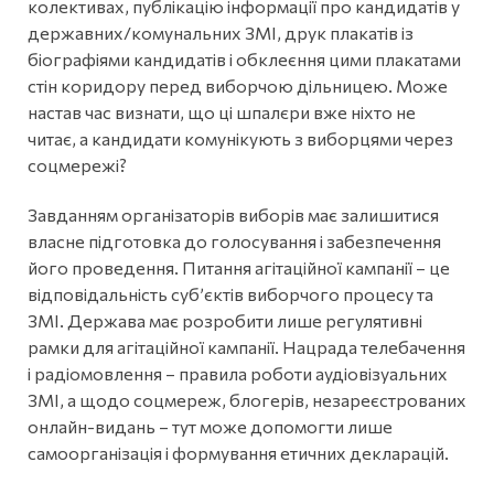
колективах, публікацію інформації про кандидатів у
державних/комунальних ЗМІ, друк плакатів із
біографіями кандидатів і обклеєння цими плакатами
стін коридору перед виборчою дільницею. Може
настав час визнати, що ці шпалєри вже ніхто не
читає, а кандидати комунікують з виборцями через
соцмережі?
Завданням організаторів виборів має залишитися
власне підготовка до голосування і забезпечення
його проведення. Питання агітаційної кампанії – це
відповідальність суб’єктів виборчого процесу та
ЗМІ. Держава має розробити лише регулятивні
рамки для агітаційної кампанії. Нацрада телебачення
і радіомовлення – правила роботи аудіовізуальних
ЗМІ, а щодо соцмереж, блогерів, незареєстрованих
онлайн-видань – тут може допомогти лише
самоорганізація і формування етичних декларацій.