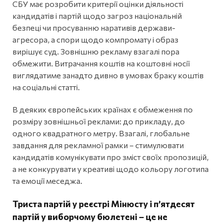
СБУ має розробити критерії оцінки діяльності
кандидатів і партій щодо загроз національній
безпеці чи просуванню наративів держави-
агресора, а спори щодо компромату і образ
вирішує суд. Зовнішню рекламу взагалі пора
обмежити. Витрачання коштів на коштовні носії
виглядатиме занадто дивно в умовах браку коштів
на соціальні статті.
В деяких європейських країнах є обмеження по
розміру зовнішньої реклами: до прикладу, до
одного квадратного метру. Взагалі, глобальне
завдання для рекламної рамки – стимулювати
кандидатів комунікувати про зміст своїх пропозицій,
а не конкурувати у креативі щодо кольору логотипа
та емоції меседжа.
Триста партій у реєстрі Мінюсту і п’ятдесят
партій у виборчому бюлетені – це не