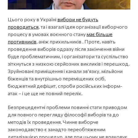
Цього року в Україні
вибори не будуть
проводиться
, та і взагалі ідея організації виборчого
процесу в умовах воєнного стану
має більше
противників
, аніж прихильників . Проте, навіть
проведення виборів одразу після закінчення війни
буде проблематичним, і організатори та суспільство
зіткнуться з низкою серйозних викликів і перешкод.
Зруйновані приміщення і канали зв’язку, мільйони
біженців та внутрішньо переміщених осіб,
бюджетний дефіцит, спроби російських інформ-
атак – і це ще не повний перелік.
Безпрецедентні проблеми повинні стати приводом
для повного перегляду філософії виборів та до
методів їх проведення. Чинне виборче
законодавство є занадто переобтяженим
деталізацією процедур, але при цьому не враховує