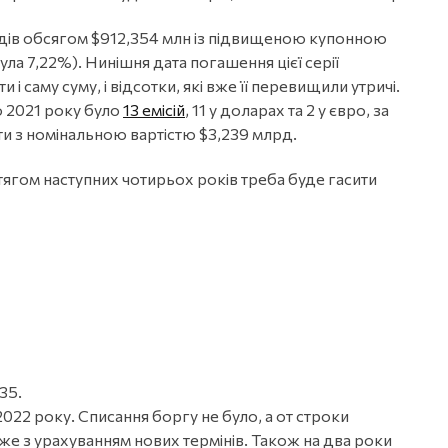
ндів обсягом $912,354 млн із підвищеною купонною
ула 7,22%). Нинішня дата погашення цієї серії
і саму суму, і відсотки, які вже її перевищили утричі.
о 2021 року було
13 емісій
, 11 у доларах та 2 у євро, за
и з номінальною вартістю $3,239 млрд.
отягом наступних чотирьох років треба буде гасити
35.
2022 року. Списання боргу не було, а от строки
вже з урахуванням нових термінів. Також на два роки