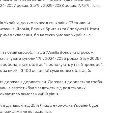
024-2027 роках, 3,5% у 2028-2033 роках, 7,75% після
 України, до якого входять країни G7 та члени
еччина, Японія, Велика Британія та Сполучені Штати
тримав схвалення, бо на таких умовах Україна не
ять серій єврооблігацій (Vanilla Bonds) із строком
а сплачувати купони 1% у 2024-2025 роках, 3% у 2026-
робондів такі облігації пропонують у такій пропорції:
в за ними – $400 основної суми нових облігацій.
ds та державні деривативи. Державні деривативи треба
інальна вартість буде залежати від податкових
адекватного вимогам МВФ рівня.
 в діапазоні від 25% (якщо економіка України буде
ропозиціями не погодилися.