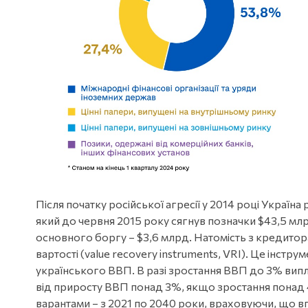
Після початку російської агресії у 2014 році Украї
який до червня 2015 року сягнув позначки $43,5 м
основного боргу – $3,6 млрд. Натомість з кредито
вартості (value recovery instruments, VRI). Це інстр
українського ВВП. В разі зростання ВВП до 3% випл
від приросту ВВП понад 3%, якщо зростання понад 
варантами – з 2021 по 2040 роки, враховуючи, що впе