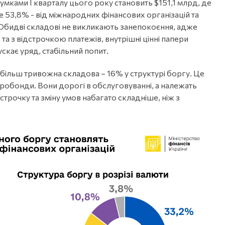
мками І кварталу цього року становить $151,1 млрд, де
же 53,8% - від міжнародних фінансових організацій та
. Обидві складові не викликають занепокоєння, адже
та з відстрочкою платежів, внутрішні цінні папери
кає уряд, стабільний попит.
айбільш тривожна складова – 16% у структурі боргу. Це
євробонди. Вони дорогі в обслуговуванні, а належать
строчку та зміну умов набагато складніше, ніж з