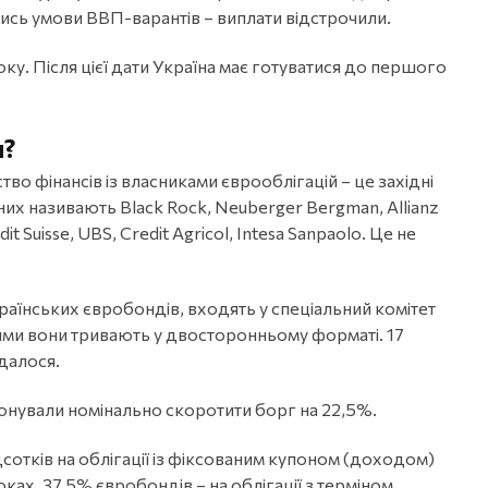
ились умови ВВП-варантів – виплати відстрочили.
оку. Після цієї дати Україна має готуватися до першого
я?
о фінансів із власниками єврооблігацій – це західні
 них називають Black Rock, Neuberger Bergman, Allianz
it Suisse, UBS, Credit Agricol, Intesa Sanpaolo. Це не
аїнських євробондів, входять у спеціальний комітет
кими вони тривають у двосторонньому форматі. 17
далося.
нували номінально скоротити борг на 22,5%.
сотків на облігації із фіксованим купоном (доходом)
ках. 37,5% євробондів – на облігації з терміном