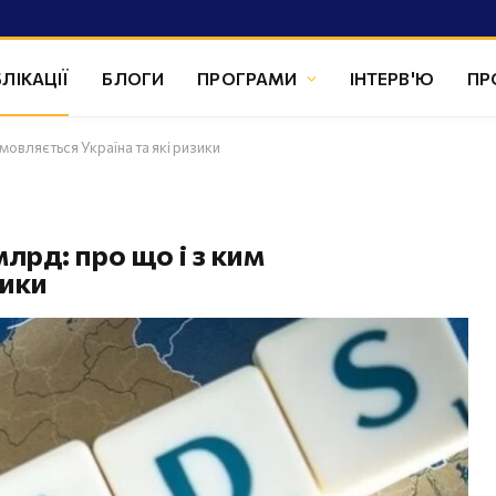
ЛІКАЦІЇ
БЛОГИ
ПРОГРАМИ
ІНТЕРВ'Ю
ПР
мовляється Україна та які ризики
лрд: про що і з ким
зики