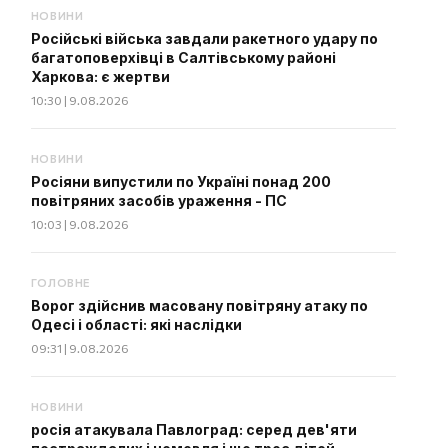
НОВИНИ
Російські війська завдали ракетного удару по
багатоповерхівці в Салтівському районі
Харкова: є жертви
10:30 | 9.08.2026
НОВИНИ
Росіяни випустили по Україні понад 200
повітряних засобів ураження - ПС
10:03 | 9.08.2026
ГОЛОВНЕ
Ворог здійснив масовану повітряну атаку по
Одесі і області: які наслідки
09:31 | 9.08.2026
НОВИНИ
росія атакувала Павлоград: серед дев'яти