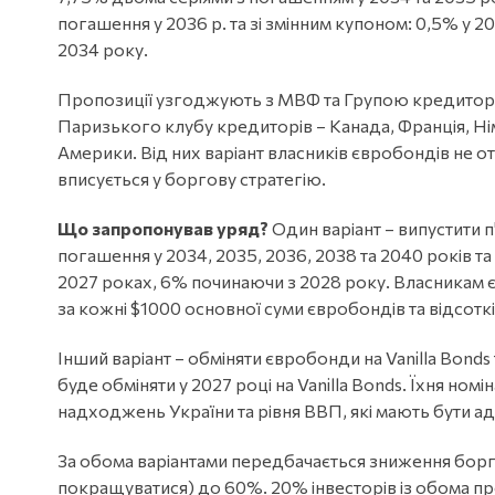
погашення у 2036 р. та зі змінним купоном: 0,5% у 2
2034 року.
Пропозиції узгоджують з МВФ та Групою кредиторів
Паризького клубу кредиторів – Канада, Франція, Нім
Америки. Від них варіант власників євробондів не о
вписується у боргову стратегію.
Що запропонував уряд?
Один варіант – випустити п'
погашення у 2034, 2035, 2036, 2038 та 2040 років т
2027 роках, 6% починаючи з 2028 року. Власникам єв
за кожні $1000 основної суми євробондів та відсоткі
Інший варіант – обміняти євробонди на Vanilla Bon
буде обміняти у 2027 році на Vanilla Bonds. Їхня ном
надходжень України та рівня ВВП, які мають бути 
За обома варіантами передбачається зниження боргу
покращуватися) до 60%. 20% інвесторів із обома п