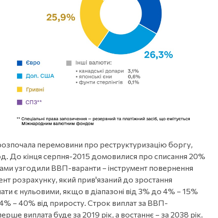
на розпочала перемовини про реструктуризацію боргу,
лрд. До кінця серпня-2015 домовилися про списання 20%
рами узгодили ВВП-варанти – інструмент повернення
умент розрахунку, який прив'язаний до зростання
ати є нульовими, якщо в діапазоні від 3% до 4% – 15%
4% – 40% від приросту. Строк виплат за ВВП-
рше виплата буде за 2019 рік, а востаннє – за 2038 рік.