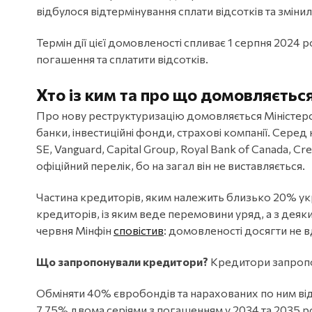
відбулося відтермінування сплати відсотків та змін
Термін дії цієї домовленості спливає 1 серпня 2024 р
погашення та сплатити відсотків.
Хто із ким та про що домовляєтьс
Про нову реструктуризацію домовляється Міністерств
банки, інвестиційні фонди, страхові компанії. Серед
SE, Vanguard, Capital Group, Royal Bank of Canada, Cred
офіційний перелік, бо на загал він не виставляється.
Частина кредиторів, яким належить близько 20% укр
кредиторів, із яким веде перемовини уряд, а з дея
червня Мінфін
сповістив
: домовленості досягти не в
Що запропонували кредитори?
Кредитори запропо
Обміняти 40% євробондів та нарахованих по ним від
7,75% двома серіями з погашенням у 2034 та 2035 ро