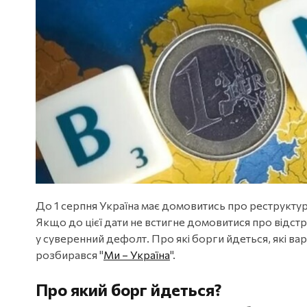
До 1 серпня Україна має домовитись про реструкт
Якщо до цієї дати не встигне домовитися про відст
у суверенний дефолт. Про які борги йдеться, які вар
розбирався "
Ми – Україна
".
Про який борг йдеться?