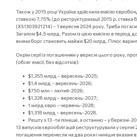
Також у 2015 році Україна здійснила емісію євробо
ставкою 7,75% (до реструктуризації 2015 р. ставка б
(XS1303921214) – 1 вересня 2024 року. Треба погасити 
Загалом $4,5 млрд. Разом із цією емісією в період д
якими борг становить майже $20 млрд. Плюс варант
Окрім серії із погашенням у вересні цього року, пр
(обсяг емісії, без відсотків):
$1,355 млрд – вересень-2025;
$1,4 млрд – вересень-2026;
$750 млн – лютий-2026;
$1,328 млрд – вересень-2027;
1 млрд євро – червень-2028;
$1,318 млрд – вересень-2028.
Решту з 13 -ти пізніше, а останню – у березні-20
13 випусків єврооблігацій реструктурували у серпні 
погашення перенесли на два роки і нинішні вказані 