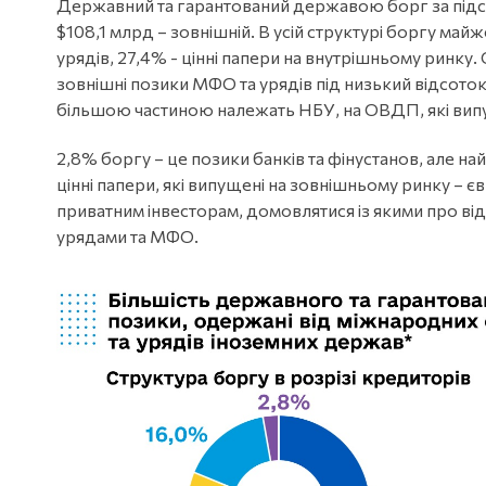
Державний та гарантований державою борг за підсу
$108,1 млрд – зовнішній. В усій структурі боргу май
урядів, 27,4% - цінні папери на внутрішньому ринку
зовнішні позики МФО та урядів під низький відсоток 
більшою частиною належать НБУ, на ОВДП, які випус
2,8% боргу – це позики банків та фінустанов, але н
цінні папери, які випущені на зовнішньому ринку – 
приватним інвесторам, домовлятися із якими про від
урядами та МФО.