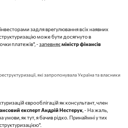
інвесторами задля врегулювання всіх наявних
еструктуризацію може бути досягнуто в
очки платежів", -
запевняє
міністр фінансів
реструктуризації, які запропонувала Україна та власники
ктуризацій єврооблігацій як консультант, член
ансовий експерт Андрій Нестерук
, - На жаль,
 умови, як тут, я бачив рідко. Принаймні у тих
структуризацією".