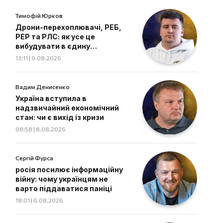
Тимофій Юрков
Дрони-перехоплювачі, РЕБ,
РЕР та РЛС: як усе це
вибудувати в єдину
екосистему
13:11 | 9.08.2026
Вадим Денисенко
Україна вступила в
надзвичайний економічний
стан: чи є вихід із кризи
08:58 | 8.08.2026
Сергій Фурса
росія посилює інформаційну
війну: чому українцям не
варто піддаватися паніці
18:01 | 6.08.2026