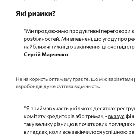
Які ризики?
"Ми продовжимо продуктивні переговори з 
розбіжностей. Ми впевнені, що угоду про р
найближчі тижні до закінчення діючої відстр
Сергій Марченко
.
Не на користь оптимізму грає те, що між варіантами 
євробондів дуже суттєва відмінність.
"Я приймав участь у кількох десятках рестру
комітету кредиторів або тримач, -
вказує
фін
таку велику різницю в початкових поглядах на
випадках, коли все закінчилося успішною ре