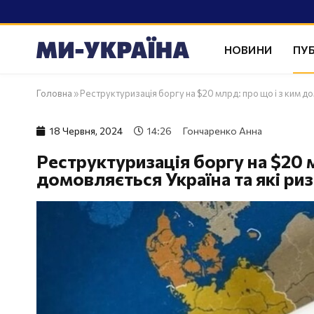
НОВИНИ
ПУБ
Головна
»
Реструктуризація боргу на $20 млрд: про що і з ким до
18 Червня, 2024
14:26
Гончаренко Анна
Реструктуризація боргу на $20 м
домовляється Україна та які ри