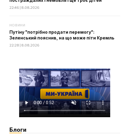
постраждалих і немовля і ще троє дітей
22:46 | 8.08.2026
НОВИНИ
Путіну "потрібно продати перемогу":
Зеленський пояснив, на що може піти Кремль
22:28 | 8.08.2026
Блоги