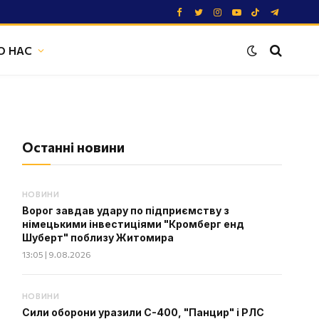
Facebook
Twitter
Instagram
YouTube
TikTok
Telegram
О НАС
Останні новини
НОВИНИ
Ворог завдав удару по підприємству з
німецькими інвестиціями "Кромберг енд
Шуберт" поблизу Житомира
13:05 | 9.08.2026
НОВИНИ
Сили оборони уразили С-400, "Панцир" і РЛС