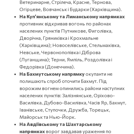
Ветеринарне, Стрілеча, Красне, Тернова,
Огірцеве, Вовчанськ і Бударки (Харківщина).
На Куп’янському та Лиманському напрямках
противник відкривав вогонь по районах
населених пунктів Путникове, Фиголівка,
Дворічна, Гряниківка і Крохмальне
(Харківщина); Новоселівське, Стельмахівка,
Невське, Червонопопівка і Діброва
(Луганщина); Терни, Ямпіль, Роздолівка і
Федорівка (Донеччина).
На Бахмутському напрямку
окупанти не
полишають спроб оточити Бахмут. Під
ворожим вогнем опинились райони наступних
населених пунктів: Залізнянське, Оріхово-
Василівка, Дубово-Василівка, Часів Яр, Бахмут,
Іванівське, Ступочки, Дружба, Торецьк,
Майорськ та Нью-Йорк.
На Авдіївському та Шахтарському
напрямках
ворог завдавав ураження по