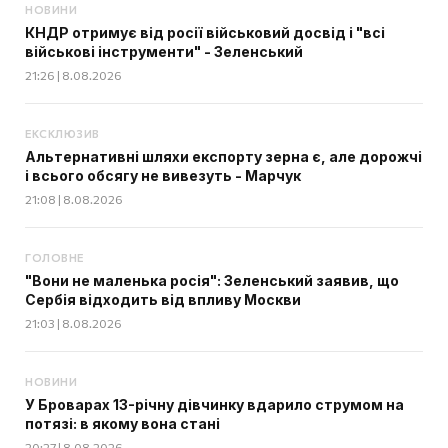
НОВИНИ
КНДР отримує від росії військовий досвід і "всі
військові інструменти" - Зеленський
21:26 | 8.08.2026
ЕКСКЛЮЗИВ
Альтернативні шляхи експорту зерна є, але дорожчі
і всього обсягу не вивезуть - Марчук
21:08 | 8.08.2026
ГОЛОВНЕ
"Вони не маленька росія": Зеленський заявив, що
Сербія відходить від впливу Москви
21:03 | 8.08.2026
НОВИНИ
У Броварах 13-річну дівчинку вдарило струмом на
потязі: в якому вона стані
20:27 | 8.08.2026