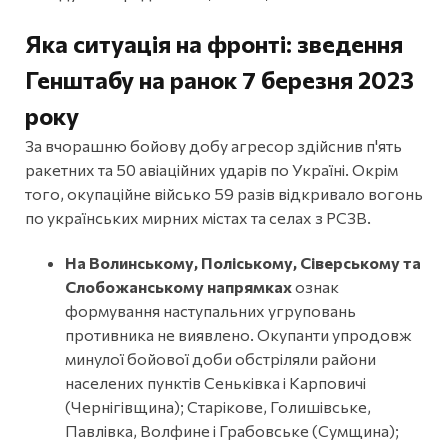
Яка ситуація на фронті: зведення
Генштабу на ранок 7 березня 2023
року
За вчорашню бойову добу агресор здійснив п'ять
ракетних та 50 авіаційних ударів по Україні. Окрім
того, окупаційне військо 59 разів відкривало вогонь
по українських мирних містах та селах з РСЗВ.
На Волинському, Поліському, Сіверському та
Слобожанському напрямках
ознак
формування наступальних угруповань
противника не виявлено. Окупанти упродовж
минулої бойової доби обстріляли райони
населених пунктів Сеньківка і Карповичі
(Чернігівщина); Старікове, Голишівське,
Павлівка, Волфине і Грабовське (Сумщина);