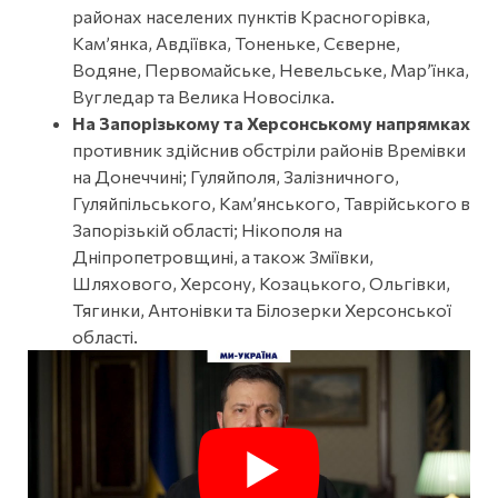
районах населених пунктів Красногорівка,
Кам’янка, Авдіївка, Тоненьке, Сєверне,
Водяне, Первомайське, Невельське, Мар’їнка,
Вугледар та Велика Новосілка.
На Запорізькому та Херсонському напрямках
противник здійснив обстріли районів Времівки
на Донеччині; Гуляйполя, Залізничного,
Гуляйпільського, Кам’янського, Таврійського в
Запорізькій області; Нікополя на
Дніпропетровщині, а також Зміївки,
Шляхового, Херсону, Козацького, Ольгівки,
Тягинки, Антонівки та Білозерки Херсонської
області.