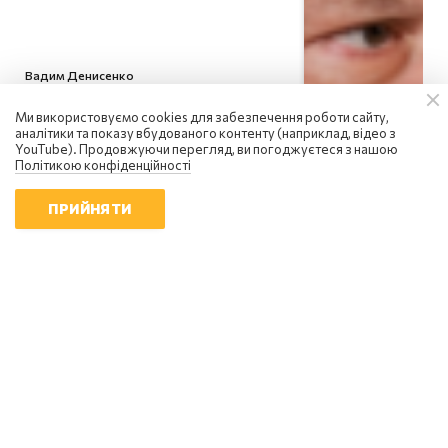
Вадим Денисенко
Україна вступила в надзвичайний
Ми використовуємо cookies для забезпечення роботи сайту,
економічний стан: чи є вихід із
аналітики та показу вбудованого контенту (наприклад, відео з
кризи
YouTube). Продовжуючи перегляд, ви погоджуєтеся з нашою
08:58 | 8.08.2026
Політикою конфіденційності
ПРИЙНЯТИ