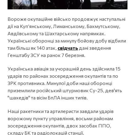
Вороже окупаційне військо продовжує наступальні
дії на Куп’янському, Лиманському, Бахмутському,
Авдіївському та Шахтарському напрямках.
Українські оборонці за минулу бойову добу відбили
там більш як 140 атак,
свідчать
дані зведення
Генштабу ЗСУ на ранок 7 березня.
Українська авіація за учорашній день здійснила 15
ударів по районах зосередження окупантів та по
ЗРК противника. Минулої доби наші оборонці
приземлили російський штурмовик Су-25, дев'ять
"шахедів" та вісім БпЛА інших типів.
Наші ракетники та артилеристи завдали ударів
ворожому пункту управління, восьми районам
зосередження окупантів, двох засобах ППО,
складу БК та радіолокацій станції.