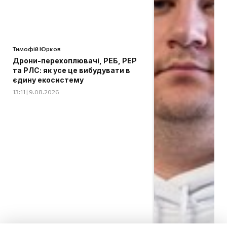
Тимофій Юрков
Дрони-перехоплювачі, РЕБ, РЕР
та РЛС: як усе це вибудувати в
єдину екосистему
13:11 | 9.08.2026