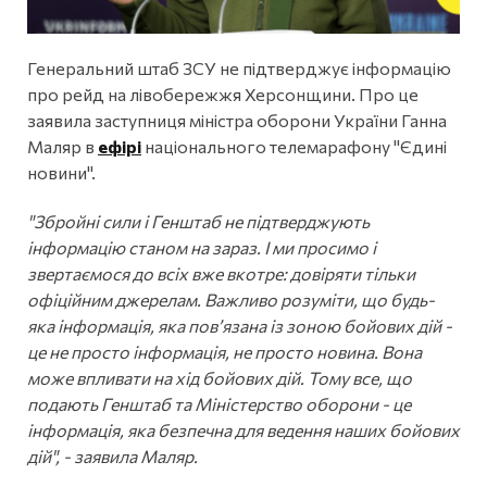
Генеральний штаб ЗСУ не підтверджує інформацію
про рейд на лівобережжя Херсонщини. Про це
заявила заступниця міністра оборони України Ганна
Маляр в
ефірі
національного телемарафону "Єдині
новини".
"Збройні сили і Генштаб не підтверджують
інформацію станом на зараз. І ми просимо і
звертаємося до всіх вже вкотре: довіряти тільки
офіційним джерелам. Важливо розуміти, що будь-
яка інформація, яка пов’язана із зоною бойових дій -
це не просто інформація, не просто новина. Вона
може впливати на хід бойових дій. Тому все, що
подають Генштаб та Міністерство оборони - це
інформація, яка безпечна для ведення наших бойових
дій", - заявила Маляр.