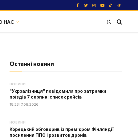
Facebook
Twitter
Instagram
YouTube
TikTok
Telegram
О НАС
Останні новини
НОВИНИ
"Укрзалізниця" повідомила про затримки
поїздів 7 серпня: список рейсів
18:23 | 7.08.2026
НОВИНИ
Корецький обговорив із прем’єром Фінляндії
посилення ППО і розвиток дронів