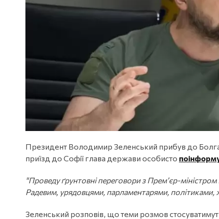
Президент Володимир Зеленський прибув до Болгарії
приїзд до Софії глава держави особисто
поінформ
"Проведу ґрунтовні переговори з Премʼєр-міністром
Радевим, урядовцями, парламентарями, політиками, 
Зеленський розповів, що теми розмов стосуватимут