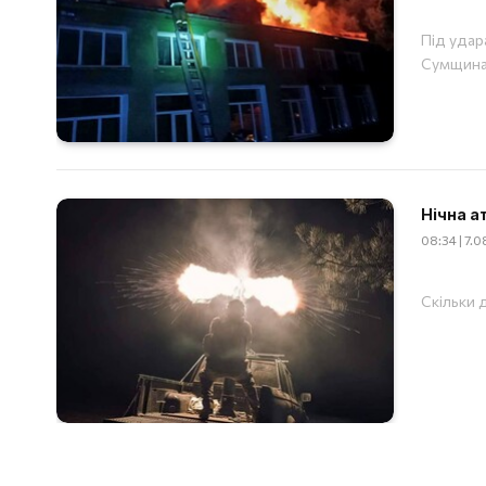
Під удар
Сумщина
Нічна а
08:34 | 7.
Скільки д