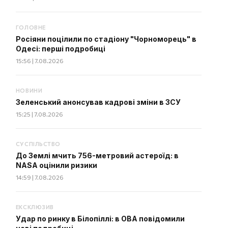
ГОЛОВНЕ
Росіяни поцілили по стадіону "Чорноморець" в
Одесі: перші подробиці
15:56 | 7.08.2026
НОВИНИ
Зеленський анонсував кадрові зміни в ЗСУ
15:25 | 7.08.2026
СУСПІЛЬСТВО
До Землі мчить 756-метровий астероїд: в
NASA оцінили ризики
14:59 | 7.08.2026
ЕКСКЛЮЗИВ
Удар по ринку в Білопіллі: в ОВА повідомили