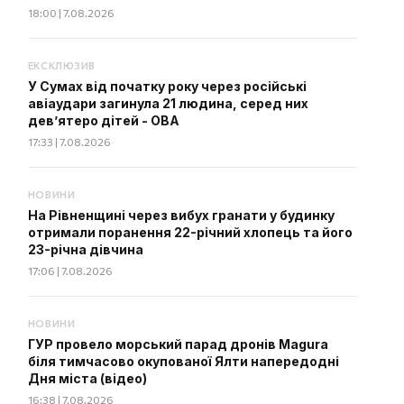
18:00 | 7.08.2026
ЕКСКЛЮЗИВ
У Сумах від початку року через російські
авіаудари загинула 21 людина, серед них
дев’ятеро дітей - ОВА
17:33 | 7.08.2026
НОВИНИ
На Рівненщині через вибух гранати у будинку
отримали поранення 22-річний хлопець та його
23-річна дівчина
17:06 | 7.08.2026
НОВИНИ
ГУР провело морський парад дронів Magura
біля тимчасово окупованої Ялти напередодні
Дня міста (відео)
16:38 | 7.08.2026