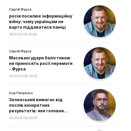
Сергій Фурса
росія посилює інформаційну
війну: чому українцям не
варто піддаватися паніці
18:01 | 6.08.2026
Сергій Фурса
Масовані удари балістикою
не приносять росії перемоги
- Фурса
20:10 | 5.08.2026
Ігор Петренко
Зеленський вимагає від
послів конкретних
результатів: яке головне
завдання дипломатів
10:20 | 4.08.2026