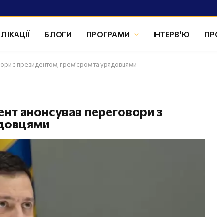
ЛІКАЦІЇ
БЛОГИ
ПРОГРАМИ
ІНТЕРВ'Ю
ПР
вори з президентом, прем'єром та урядовцями
ент анонсував переговори з
ядовцями