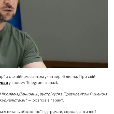
 з офіційним візитом у четвер, 6 липня. Про свій
ував
у своєму Telegram-каналі.
 Ніколаєм Денковим, зустрінуся з Президентом Руменом
журналістами"
, — розповів гарант.
ься питань оборонної підтримки, євроатлантичної