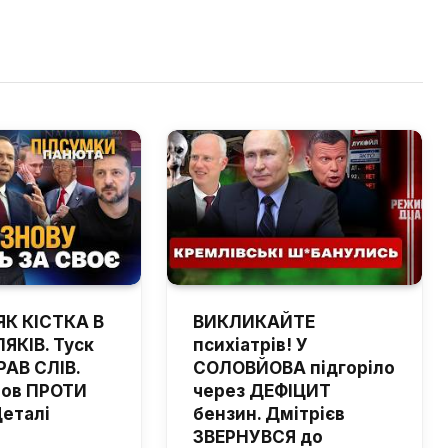
ЯК КІСТКА В
ВИКЛИКАЙТЕ
ЯКІВ. Туск
психіатрів! У
РАВ СЛІВ.
СОЛОВЙОВА підгоріло
шов ПРОТИ
через ДЕФІЦИТ
Деталі
бензин. Дмітрієв
ЗВЕРНУВСЯ до