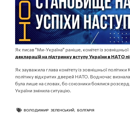
Як писав "Ми-Україна" раніше, комітет із зовнішньої
декларацій на підтримку вступу України в НАТО пі
Як зауважила глава комітету із зовнішньої політики
політику відкритих дверей НАТО. Водночас визнала
була лише на словах, бо союзники боялися розсерди
України змінила ситуацію.
ВОЛОДИМИР ЗЕЛЕНСЬКИЙ
,
БОЛГАРІЯ