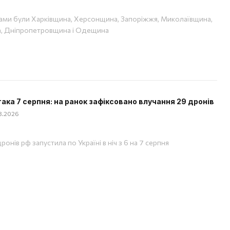
ами були Харківщина, Херсонщина, Запоріжжя, Миколаївщина,
, Дніпропетровщина і Одещина
така 7 серпня: на ранок зафіксовано влучання 29 дронів
08.2026
ронів рф запустила по Україні в ніч з 6 на 7 серпня