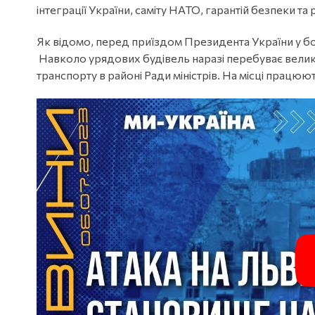
інтеграції України, саміту НАТО, гарантій безпеки та
Як відомо, перед приїздом Президента України у бо
Навколо урядових будівель наразі перебуває велик
транспорту в районі Ради міністрів. На місці працюю