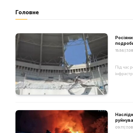
Головне
Росіяни
подроб
15:56 | 7.
Під час 
інфрастр
Наслідки
руйнува
09:11 | 7.