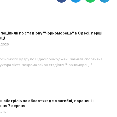
 поцілили по стадіону "Чорноморець" в Одесі: перші
иці
08.2026
російського удару по Одесі пошкоджень зазнала спортивна
уктура міста, зокрема район стадіону "Чорноморець"
 обстрілів по областях: де є загиблі, поранені і
ння 7 серпня
08.2026