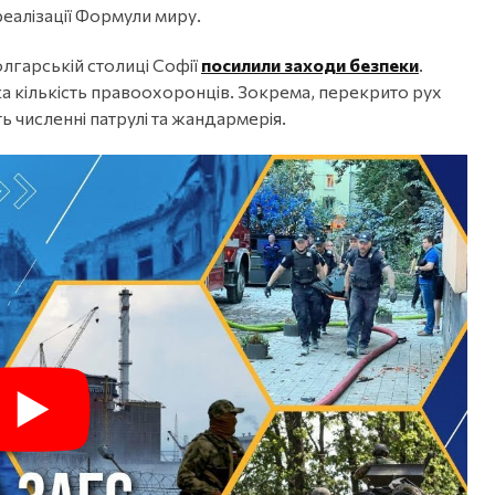
 реалізації Формули миру.
лгарській столиці Софії
посилили заходи безпеки
.
а кількість правоохоронців. Зокрема, перекрито рух
ть численні патрулі та жандармерія.