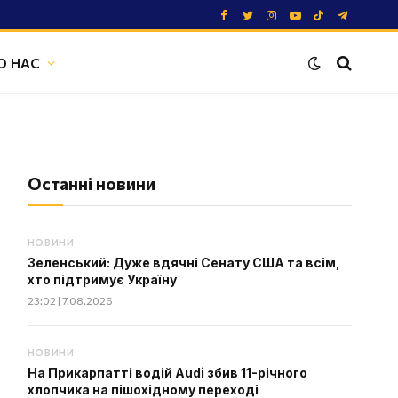
Facebook
Twitter
Instagram
YouTube
TikTok
Telegram
О НАС
Останні новини
НОВИНИ
Зеленський: Дуже вдячні Сенату США та всім,
хто підтримує Україну
23:02 | 7.08.2026
НОВИНИ
На Прикарпатті водій Audi збив 11-річного
хлопчика на пішохідному переході