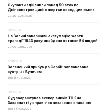
Окупанти здійснили понад 50 атак по
Дніпропетровщині: є жертви серед цивільних
20:36 | 7.08.2026
НОВИНИ
На Волині завершили ексгумацію жертв
трагедії 1943 року: знайдено останки 54 людей
20:09 | 7.08.2026
ГОЛОВНЕ
Зеленський прибув до Сербії: запланована
зустріч з Вучичем
19:31 | 7.08.2026
НОВИНИ
Суд заарештував екскерівників ТЦК на
Закарпатті у справі про незаконне списання
18:58 | 7.08.2026