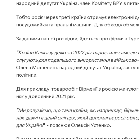
народний депутат Україна, член Комітету ВРУ з питан
Тобто росія через треті країни отримує електронні д
посудомийки та пральні машини. Для обходу обмежень
За даними нашої розвідки, йдеться про фірми в Туреччи
"Країни Кавказу деякі за 2022 рік наростили саме екс
слугують для подальшого використання в військово-
Олена Мошенець народний депутат України, заступн
політики.
Для прикладу, товарообіг Вірменії з росією минулого
ніж у довоєнний 2021 рік.
"Ми розуміємо, що така країна, як, наприклад, Вірмені
ніж удвічі і є цілий олігарх, який допомагає росії о
для України
", - пояснює Олексій Устенко.
Вірменія є головною російською лазівкою в обході 