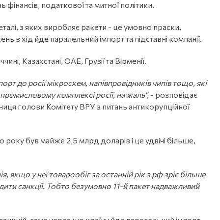
ь фінансів, податкової та митної політики.
еталі, з яких виробляє ракети - це умовно праски,
 в хід йде паралельний імпорт та підставні компанії.
ні, Казахстані, ОАЕ, Грузії та Вірменії.
порт до росії мікросхем, напівпровідників чипів тощо, які
промисловому комплексі росії, на жаль",
- розповідає
иця голови Комітету ВРУ з питань антикорупційної
 року був майже 2,5 млрд доларів і це удвічі більше,
я, якщо у неї товарообіг за останній рік з рф зріс більше
бходити санкції. Тобто безумовно 11-й пакет надважливий
санкцій, саме через цю країну йде паралельний імпорт