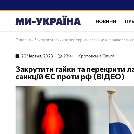
НОВИНИ
ПУБ
Головна
»
Закрутити гайки та перекрити лазівки: як працюватиме
26 Червня, 2023
23:41
Кротовська Ольга
Закрутити гайки та перекрити ла
санкцій ЄС проти рф (ВІДЕО)