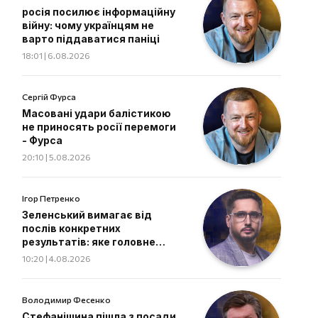
росія посилює інформаційну
війну: чому українцям не
варто піддаватися паніці
18:01 | 6.08.2026
Сергій Фурса
Масовані удари балістикою
не приносять росії перемоги
- Фурса
20:10 | 5.08.2026
Ігор Петренко
Зеленський вимагає від
послів конкретних
результатів: яке головне
завдання дипломатів
10:20 | 4.08.2026
Володимир Фесенко
Стефанішина пішла з посади