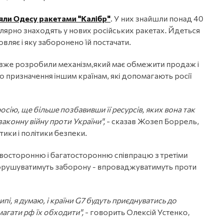
яли Одесу ракетами "Калібр"
. У них знайшли понад 40
улярно знаходять у нових російських ракетах. Йдеться
вляє і яку заборонено їй постачати.
вже розробили механізм,який має обмежити продаж і
о призначення іншим країнам, які допомагають росії
сію, ще більше позбавивши її ресурсів, яких вона так
аконну війну проти України",
- сказав Жозеп Боррель,
ики і політики безпеки.
восторонню і багатосторонню співпрацю з третіми
і порушуватимуть заборону - впроваджуватимуть проти
пі, я думаю, і країни G7 будуть приєднуватись до
магати рф їх обходити",
- говорить Олексій Устенко,