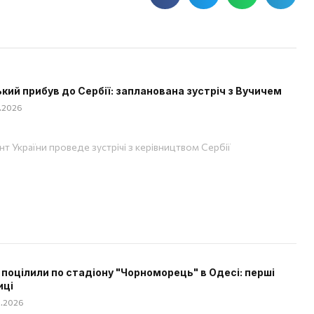
кий прибув до Сербії: запланована зустріч з Вучичем
8.2026
т України проведе зустрічі з керівництвом Сербії
 поцілили по стадіону "Чорноморець" в Одесі: перші
иці
08.2026