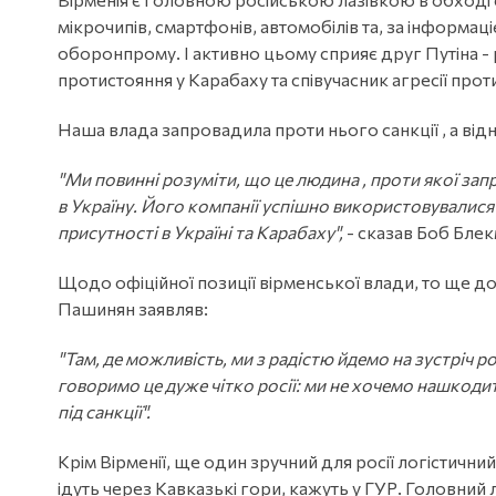
мікрочипів, смартфонів, автомобілів та, за інформ
оборонпрому. І активно цьому сприяє друг Путіна -
протистояння у Карабаху та співучасник агресії прот
Наша влада запровадила проти нього санкції , а від
"Ми повинні розуміти, що це людина , проти якої запр
в Україну. Його компанії успішно використовувалися 
присутності в Україні та Карабаху",
- сказав Боб Блек
Щодо офіційної позиції вірменської влади, то ще до
Пашинян заявляв:
"Там, де можливість, ми з радістю йдемо на зустріч ро
говоримо це дуже чітко росії: ми не хочемо нашкоди
під санкції".
Крім Вірменії, ще один зручний для росії логістични
ідуть через Кавказькі гори, кажуть у ГУР. Головний л