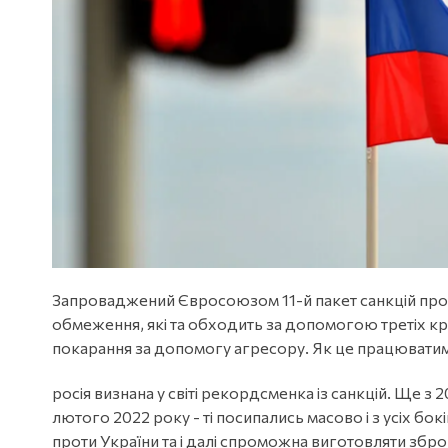
Запроваджений Євросоюзом 11-й пакет санкцій прот
обмеження, які та обходить за допомогою третіх кра
покарання за допомогу агресору. Як це працювати
росія визнана у світі рекордсменка із санкцій. Ще з
лютого 2022 року - ті посипались масово і з усіх бо
проти України та і далі спроможна виготовляти збр