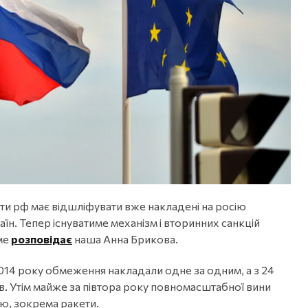
и рф має відшліфувати вже накладені на росію
їн. Тепер існуватиме механізм і вторинних санкцій
ме
розповідає
наша Анна Брикова.
 2014 року обмеження накладали одне за одним, а з 24
ків. Утім майже за півтора року повномасштабної вини
ою, зокрема ракети.