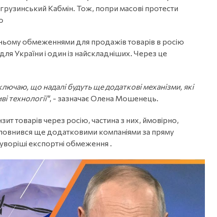
на грузинський Кабмін. Тож, попри масові протести
ю
у ньому обмеженнями для продажів товарів в росію
для України і один із найскладніших. Через це
виключаю, що надалі будуть ще додаткові механізми, які
і технології"
, - зазначає Олена Мошенець.
ит товарів через росію, частина з них, ймовірно,
 поповнився ще додатковими компаніями за пряму
уворіші експортні обмеження .