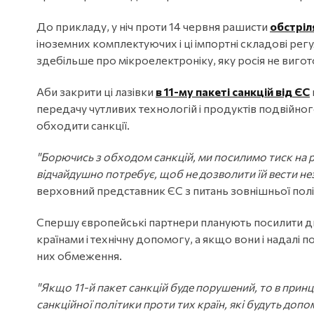
До прикладу, у ніч проти 14 червня рашисти
обстріл
іноземних комплектуючих і ці імпортні складові рег
здебільше про мікроелектроніку, яку росія не вигото
Аби закрити ці лазівки
в 11-му пакеті санкцій від ЄС
передачу чутливих технологій і продуктів подвійног
обходити санкції.
"Борючись з обходом санкцій, ми посилимо тиск на ро
відчайдушно потребує, щоб не дозволити їй вести нез
верховний представник ЄС з питань зовнішньої політ
Спершу європейські партнери планують посилити д
країнами і технічну допомогу, а якщо вони і надал
них обмеження.
"Якщо 11-й пакет санкцій буде порушений, то в принци
санкційної політики проти тих країн, які будуть допо