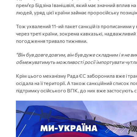
прем'єр Бідзіна Іванішвілі, який має значний вплив 
людей, уряд цієї країни займає проросійську позиці
Тож ухвалений 11-ий пакет санкцій із прописаними 
через треті країни, зокрема кавказькі, надважливий 
погодження тривало тижнями.
"Він був довге довгим, він був дуже складним і я не 
обмежуватимуть можливості росії імпортувати чутлив
Крім цього механізму Рада ЄС заборонила вже і транз
осідала на її території. А також санкційний список
підтримку осійського ВПК, до них вже застосують с