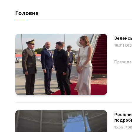
Головне
Зеленсь
19:31 | 7.0
Президен
Росіяни
подроб
15:56 | 7.