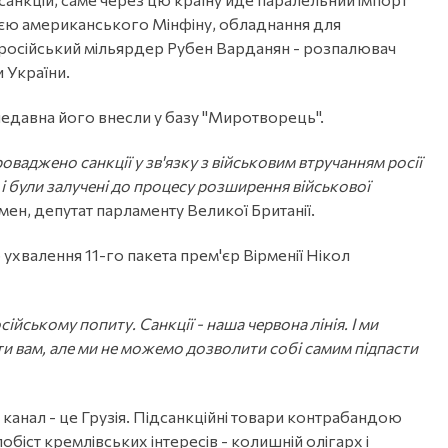
ацією американського Мінфіну, обладнання для
 російський мільярдер Рубен Варданян - розпалювач
и України.
недавна його внесли у базу "Миротворець".
оваджено санкції у зв'язку з військовим втручанням росії
і були залучені до процесу розширення військової
мен, депутат парламенту Великої Британії.
 ухвалення 11-го пакета прем'єр Вірменії Нікол
сійському попиту. Санкції - наша червона лінія. І ми
ти вам, але ми не можемо дозволити собі самим підпасти
й канал - це Грузія. Підсанкційні товари контрабандою
обіст кремлівських інтересів - колишній олігарх і