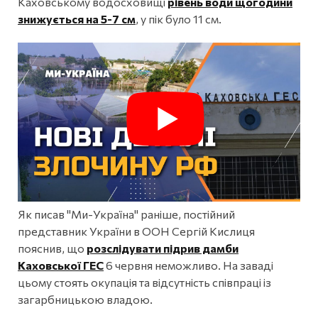
Каховському водосховищі
рівень води щогодини
знижується на 5-7 см
, у пік було 11 см.
Як писав "Ми-Україна" раніше, постійний
представник України в ООН Сергій Кислиця
пояснив, що
розслідувати підрив дамби
Каховської ГЕС
6 червня неможливо. На заваді
цьому стоять окупація та відсутність співпраці із
загарбницькою владою.