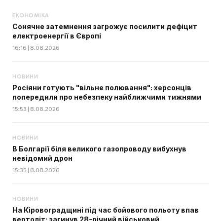
ЕКОНОМІКА
Сонячне затемнення загрожує посилити дефіцит
електроенергії в Європі
16:16 | 8.08.2026
НОВИНИ
Росіяни готують "вільне полювання": херсонців
попередили про небезпеку найближчими тижнями
15:53 | 8.08.2026
НОВИНИ
В Болгарії біля великого газопроводу вибухнув
невідомий дрон
15:35 | 8.08.2026
НОВИНИ
На Кіровоградщині під час бойового польоту впав
вертоліт: загинув 28-річний військовий