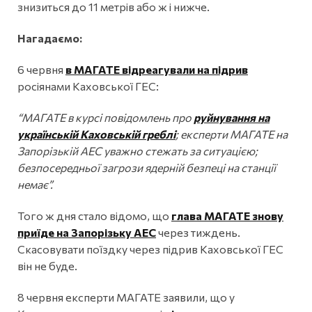
знизиться до 11 метрів або ж і нижче.
Нагадаємо:
6 червня
в МАГАТЕ відреагували на підрив
росіянами Каховської ГЕС:
“МАГАТЕ в курсі повідомлень про
руйнування на
українській Каховській греблі
; експерти МАГАТЕ на
Запорізькій АЕС уважно стежать за ситуацією;
безпосередньої загрози ядерній безпеці на станції
немає”.
Того ж дня стало відомо, що
глава МАГАТЕ знову
приїде на Запорізьку АЕС
через тиждень.
Скасовувати поїздку через підрив Каховської ГЕС
він не буде.
8 червня експерти МАГАТЕ заявили, що у