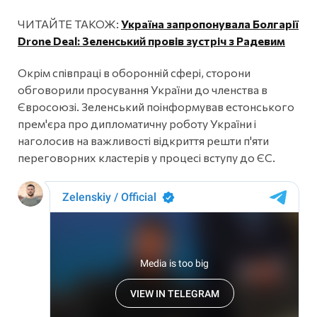
ЧИТАЙТЕ ТАКОЖ:
Україна запропонувала Болгарії
Drone Deal: Зеленський провів зустріч з Радевим
Окрім співпраці в оборонній сфері, сторони
обговорили просування України до членства в
Євросоюзі. Зеленський поінформував естонського
прем'єра про дипломатичну роботу України і
наголосив на важливості відкриття решти п'яти
переговорних кластерів у процесі вступу до ЄС.