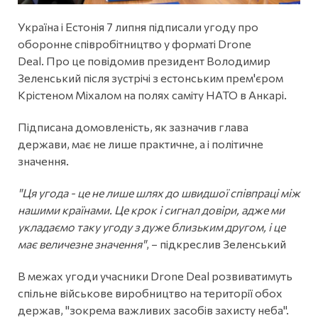
Україна і Естонія 7 липня підписали угоду про
оборонне співробітництво у форматі Drone
Deal. Про це повідомив президент Володимир
Зеленський після зустрічі з естонським прем'єром
Крістеном Міхалом на полях саміту НАТО в Анкарі.
Підписана домовленість, як зазначив глава
держави, має не лише практичне, а і політичне
значення.
"Ця угода - це не лише шлях до швидшої співпраці між
нашими країнами. Це крок і сигнал довіри, адже ми
укладаємо таку угоду з дуже близьким другом, і це
має величезне значення"
, – підкреслив Зеленський
В межах угоди учасники Drone Deal розвиватимуть
спільне військове виробництво на території обох
держав, "зокрема важливих засобів захисту неба".