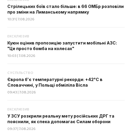
Стрілецьких боїв стало більше: в 66 ОМБр розповіли
про зміни на Лиманському напрямку
10:31 | 7.08.2026
ЕКСКЛЮЗИВ
Куюн оцінив пропозицію запустити мобільні АЗС:
"Це просто бомба на колесах"
10:03 | 7.08.2026
СУСПІЛЬСТВО
Європа б'є температурні рекорди: +42°C в
Словаччині, у Польщі обміліла Вісла
09:43 | 7.08.2026
ЕКСКЛЮЗИВ
У ЗСУ розкрили реальну мету російських ДРГ та
пояснили, як спека допомагає Силам оборони
09:37 | 7.08.2026