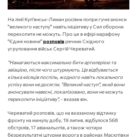
На лінії Куп'янськ-Лиман росіяни попри гучні анонси
"великого наступу" навіть ініціативу у Сил оборони
перехопити не можуть. Про це в ефірі марафону
"Єдині новини"
розповів
речник Східного
угруповання військ Сергій Череватий.
"Намагаються максимально бити артилерією та
авіацією, після чого штурмують. Це відбувається
кілька місяців поспіль, жодного навіть локального
успіху вони не досягли. "Великий наступ", який вони
анонсували навесні, локалізовано, вони не можуть
перехопити ініціативу",
- вказав він.
Череватий розповів, що на вказаному відтинку
фронту на минулу добу, 19 липня, відбулося 568
обстрілів, 17 авіанальотів, а також чотири
безрезультатні штурми ворога в районах Масютівки