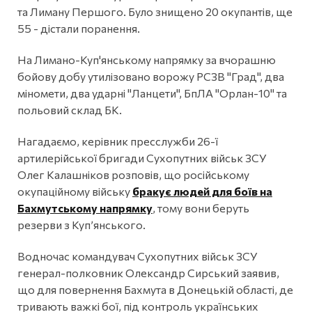
та Лиману Першого. Було знищено 20 окупантів, ще
55 - дістали поранення.
На Лимано-Куп'янському напрямку за вчорашню
бойову добу утилізовано ворожу РСЗВ "Град", два
міномети, два ударні "Ланцети", БпЛА "Орлан-10" та
польовий склад БК.
Нагадаємо, керівник пресслужби 26-ї
артилерійської бригади Сухопутних військ ЗСУ
Олег Калашніков розповів, що російському
окупаційному війську
бракує людей для боїв на
Бахмутському напрямку
, тому вони беруть
резерви з Куп’янського.
Водночас командувач Сухопутних військ ЗСУ
генерал-полковник Олександр Сирський заявив,
що для повернення Бахмута в Донецькій області, де
тривають важкі бої, під контроль українських