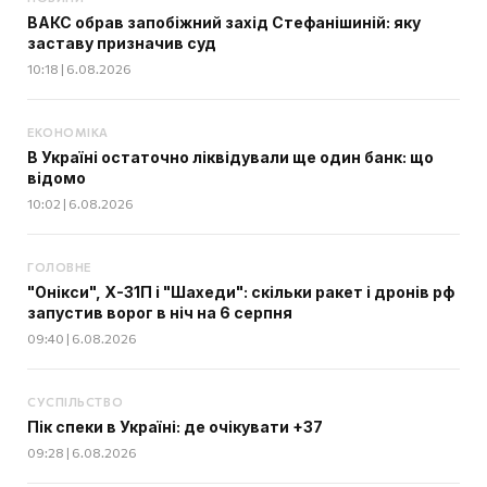
ВАКС обрав запобіжний захід Стефанішиній: яку
заставу призначив суд
10:18 | 6.08.2026
ЕКОНОМІКА
В Україні остаточно ліквідували ще один банк: що
відомо
10:02 | 6.08.2026
ГОЛОВНЕ
"Онікси", Х-31П і "Шахеди": скільки ракет і дронів рф
запустив ворог в ніч на 6 серпня
09:40 | 6.08.2026
СУСПІЛЬСТВО
Пік спеки в Україні: де очікувати +37
09:28 | 6.08.2026