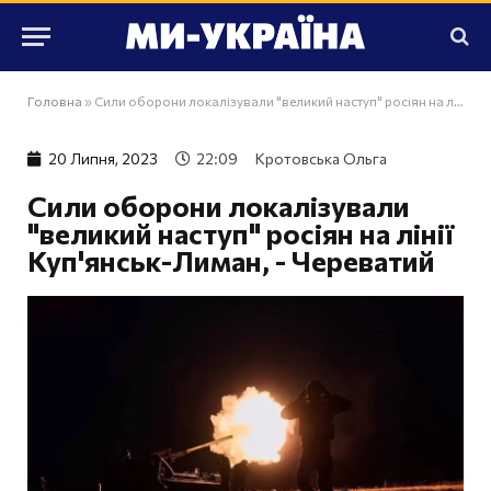
Головна
»
Сили оборони локалізували "великий наступ" росіян на лінії Куп'янськ-Лиман, - Череватий
20 Липня, 2023
22:09
Кротовська Ольга
Сили оборони локалізували
"великий наступ" росіян на лінії
Куп'янськ-Лиман, - Череватий