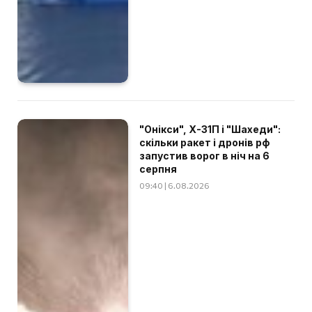
"Онікси", Х-31П і "Шахеди":
скільки ракет і дронів рф
запустив ворог в ніч на 6
серпня
09:40 | 6.08.2026