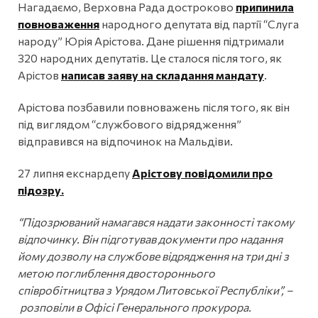
Нагадаємо, Верховна Рада достроково
припинила
повноваження
народного депутата від партії “Слуга
народу” Юрія Арістова. Дане рішення підтримали
320 народних депутатів. Це сталося після того, як
Арістов
написав заяву на складання мандату
.
Арістова позбавили повноважень після того, як він
під виглядом “службового відрядження”
відправився на відпочинок на Мальдіви.
27 липня екснардепу
Арістову повідомили про
підозру.
“Підозрюваний намагався надати законності такому
відпочинку. Він підготував документи про надання
йому дозволу на службове відрядження на три дні з
метою поглиблення двостороннього
співробітництва з Урядом Литовської Республіки”, –
розповіли в Офісі Генерального прокурора.