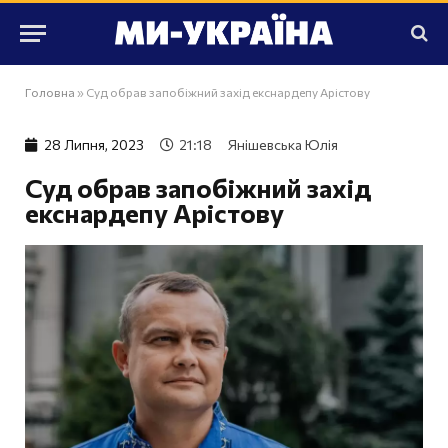
Головна
»
Суд обрав запобіжний захід екснардепу Арістову
28 Липня, 2023
21:18
Янішевська Юлія
Суд обрав запобіжний захід
екснардепу Арістову