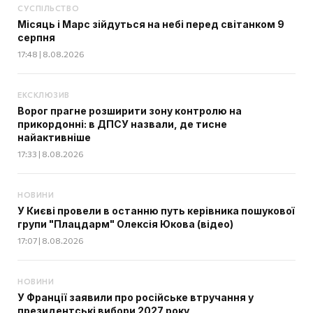
СУСПІЛЬСТВО
Місяць і Марс зійдуться на небі перед світанком 9
серпня
17:48 | 8.08.2026
ЕКСКЛЮЗИВ
Ворог прагне розширити зону контролю на
прикордонні: в ДПСУ назвали, де тисне
найактивніше
17:33 | 8.08.2026
НОВИНИ
У Києві провели в останню путь керівника пошукової
групи "Плацдарм" Олексія Юкова (відео)
17:07 | 8.08.2026
НОВИНИ
У Франції заявили про російське втручання у
президентські вибори 2027 року