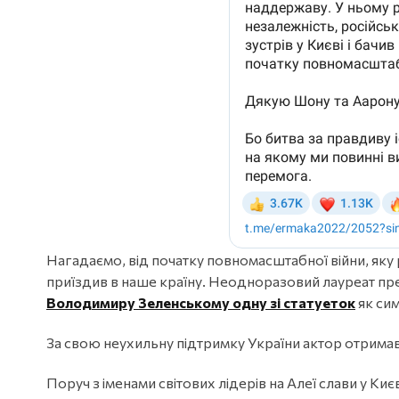
Нагадаємо, від початку повномасштабної війни, яку
приїздив в наше країну. Неодноразовий лауреат прем
Володимиру Зеленському одну зі статуеток
як сим
За свою неухильну підтримку України актор отримав 
Поруч з іменами світових лідерів на Алеї слави у Ки