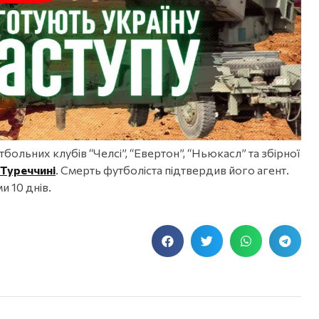
больних клубів “Челсі”, “Евертон”, “Ньюкасл” та збірної
 Туреччині
. Смерть футболіста підтвердив його агент.
и 10 днів.