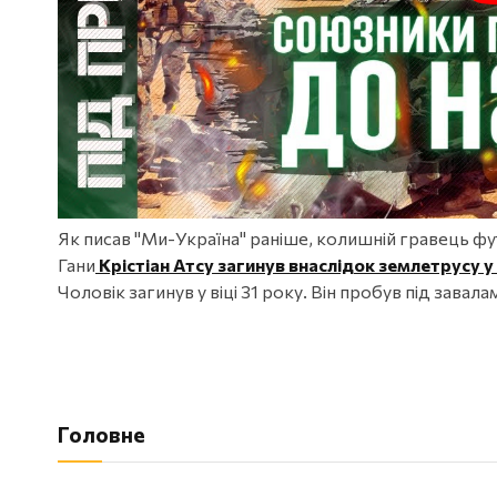
Як писав "Ми-Україна" раніше, колишній гравець фут
Гани
Крістіан Атсу загинув внаслідок землетрусу у
Чоловік загинув у віці 31 року. Він пробув під завалам
Головне