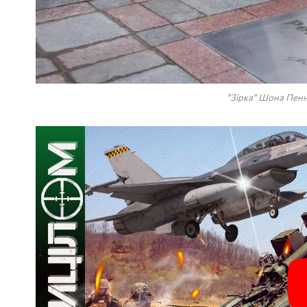
"Зірка" Шона Пенн