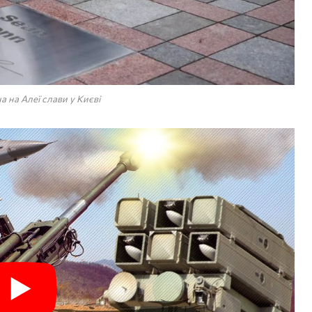
а на Алеї слави у Києві