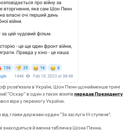
 рф розв'язала в Україні, Шон Пенн щонайменше тричі
ії “Оскар” в один з таких візитів
передав Президенту
вол віри у перемогу України.
від глави держави орден “За заслуги ІІІ ступеня”.
єві знаходиться й іменна табличка Шона Пенна.