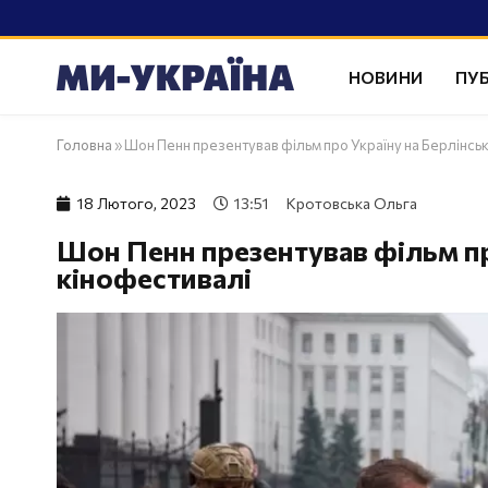
НОВИНИ
ПУБ
Головна
»
Шон Пенн презентував фільм про Україну на Берлінсь
18 Лютого, 2023
13:51
Кротовська Ольга
Шон Пенн презентував фільм пр
кінофестивалі