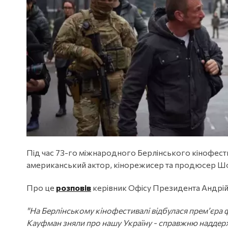
Під час 73-го міжнародного Берлінського кінофестив
американський актор, кінорежисер та продюсер Шо
Про це
розповів
керівник Офісу Президента Андрій 
"На Берлінському кінофестивалі відбулася прем’єра 
Кауфман зняли про нашу Україну - справжню наддержа