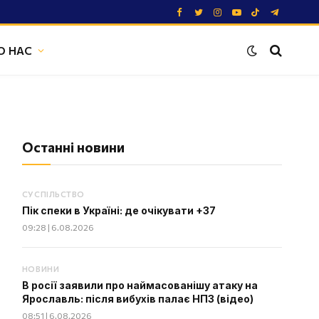
Facebook
Twitter
Instagram
YouTube
TikTok
Telegram
О НАС
Останні новини
СУСПІЛЬСТВО
Пік спеки в Україні: де очікувати +37
09:28 | 6.08.2026
НОВИНИ
В росії заявили про наймасованішу атаку на
Ярославль: після вибухів палає НПЗ (відео)
08:51 | 6.08.2026