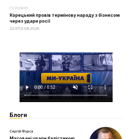
ГОЛОВНЕ
Корецький провів термінову нараду з бізнесом
через удари росії
22:37 | 5.08.2026
Блоги
Сергій Фурса
Масовані удари балістикою