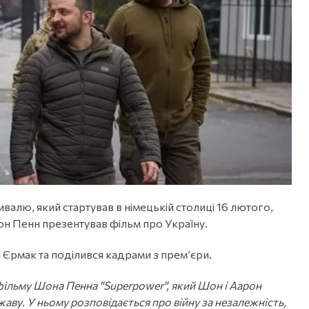
алю, який стартував в німецькій столиці 16 лютого,
н Пенн презентував фільм про Україну.
Єрмак та поділився кадрами з прем’єри.
фільму Шона Пенна "Superpower", який Шон і Аарон
ву. У ньому розповідається про війну за незалежність,