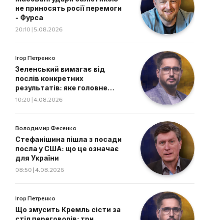
не приносять росії перемоги
- Фурса
20:10 | 5.08.2026
Ігор Петренко
Зеленський вимагає від
послів конкретних
результатів: яке головне
завдання дипломатів
10:20 | 4.08.2026
Володимир Фесенко
Стефанішина пішла з посади
посла у США: що це означає
для України
08:50 | 4.08.2026
Ігор Петренко
Що змусить Кремль сісти за
стіл переговорів: три