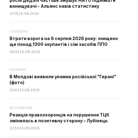
росія дедалі частіше змушує НАТО піднімати
винищувачі - Альянс навів статистику
07:15 | 6.08.2026
ГОЛОВНЕ
Втрати ворога на 6 серпня 2026 року: знищено
ще понад 1300 окупантів і сім засобів ППО
06:54 | 6.08.2026
НОВИНИ
В Молдові виявили уламки російської "Герані"
(фото)
23:02 | 5.08.2026
ЕКСКЛЮЗИВ
Реакція правоохоронців на порушення ТЦК
змінилась в позитивну сторону – Лубінець
22:59 | 5.08.2026