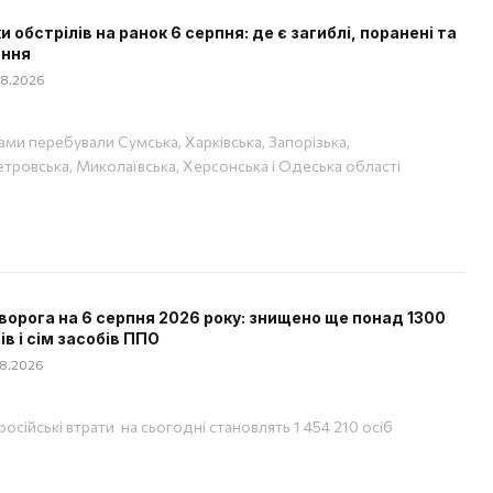
и обстрілів на ранок 6 серпня: де є загиблі, поранені та
ання
08.2026
ами перебували Сумська, Харківська, Запорізька,
тровська, Миколаївська, Херсонська і Одеська області
ворога на 6 серпня 2026 року: знищено ще понад 1300
ів і сім засобів ППО
08.2026
російські втрати на сьогодні становлять 1 454 210 осіб