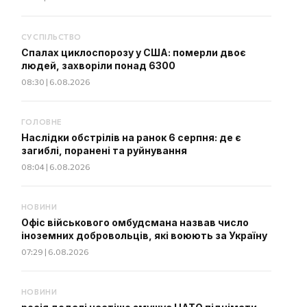
СУСПІЛЬСТВО
Спалах циклоспорозу у США: померли двоє
людей, захворіли понад 6300
08:30 | 6.08.2026
ГОЛОВНЕ
Наслідки обстрілів на ранок 6 серпня: де є
загиблі, поранені та руйнування
08:04 | 6.08.2026
НОВИНИ
Офіс військового омбудсмана назвав число
іноземних добровольців, які воюють за Україну
07:29 | 6.08.2026
НОВИНИ