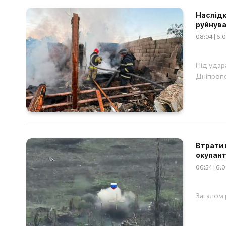
Наслідк
руйнув
08:04 | 6.
Під удар
Дніпропе
Втрати 
окупант
06:54 | 6.
Загалом 