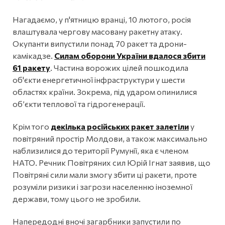
Нагадаємо, у п'ятницю вранці, 10 лютого, росія
влаштувала чергову масовану ракетну атаку.
Окупанти випустили понад 70 ракет та дрони-
камікадзе.
Силам оборони України вдалося збити
61 ракету
. Частина ворожих цілей пошкодила
об'єкти енергетичної інфраструктури у шести
областях країни. Зокрема, під ударом опинилися
об’єкти теплової та гідрогенерації.
Крім того
декілька російських ракет залетіли
у
повітряний простір Молдови, а також максимально
наблизилися до території Румунії, яка є членом
НАТО. Речник Повітряних сил Юрій Ігнат заявив, що
Повітряні сили мали змогу збити ці ракети, проте
розуміли ризики і загрози населенню іноземної
держави, тому цього не зробили.
Напередодні вночі загарбники запустили по