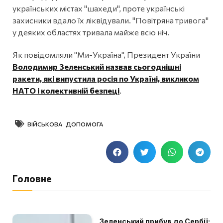
українських містах "шахеди", проте українські
захисники вдало їх ліквідували. "Повітряна тривога"
у деяких областях тривала майже всю ніч.
Як повідомляли "Ми-Україна", Президент України
Володимир Зеленський назвав сьогоднішні
ракети, які випустила росія по Україні, викликом
НАТО і колективній безпеці
.
ВІЙСЬКОВА ДОПОМОГА
Головне
Зеленський прибув до Сербії: