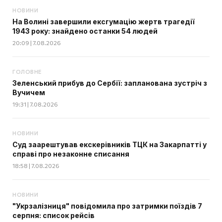
НОВИНИ
На Волині завершили ексгумацію жертв трагедії
1943 року: знайдено останки 54 людей
20:09 | 7.08.2026
ГОЛОВНЕ
Зеленський прибув до Сербії: запланована зустріч з
Вучичем
19:31 | 7.08.2026
НОВИНИ
Суд заарештував екскерівників ТЦК на Закарпатті у
справі про незаконне списання
18:58 | 7.08.2026
НОВИНИ
"Укрзалізниця" повідомила про затримки поїздів 7
серпня: список рейсів