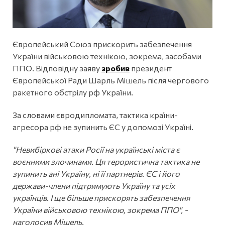
Європейський Союз прискорить забезпечення
України військовою технікою, зокрема, засобами
ППО. Відповідну заяву
зробив
президент
Європейської Ради Шарль Мішель після чергового
ракетного обстрілу рф України.
За словами євродипломата, тактика країни-
агресора рф не зупинить ЄС у допомозі Україні.
"Невибіркові атаки Росії на українські міста є
воєнними злочинами. Ця терористична тактика не
зупинить ані Україну, ні її партнерів. ЄС і його
держави-члени підтримують Україну та усіх
українців. І ще більше прискорять забезпечення
України військовою технікою, зокрема ППО", -
наголосив Мішель.