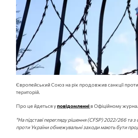
Європейський Союз на рік продовжив санкції проти
територій.
Про це йдеться у
повідомленні
в Офіційному журнал
"На підставі перегляду рішення (CFSP) 2022/266 та з 
проти України обмежувальні заходи мають бути продо