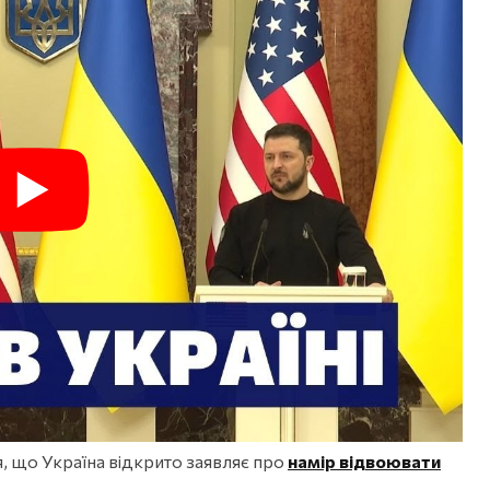
я, що Україна відкрито заявляє про
намір відвоювати