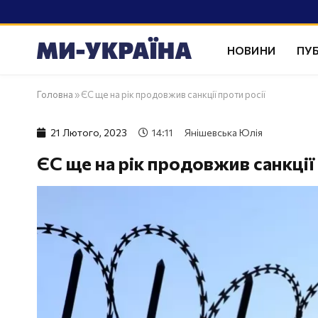
НОВИНИ
ПУБ
Головна
»
ЄС ще на рік продовжив санкції проти росії
21 Лютого, 2023
14:11
Янішевська Юлія
ЄС ще на рік продовжив санкції 