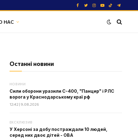
Facebook
Twitter
Instagram
YouTube
TikTok
Telegram
О НАС
Останні новини
НОВИНИ
Сили оборони уразили С-400, "Панцир" і РЛС
ворога у Краснодарському краї рф
12:42 | 9.08.2026
ЕКСКЛЮЗИВ
У Херсоні за добу постраждали 10 людей,
серед них двоє дітей - ОВА