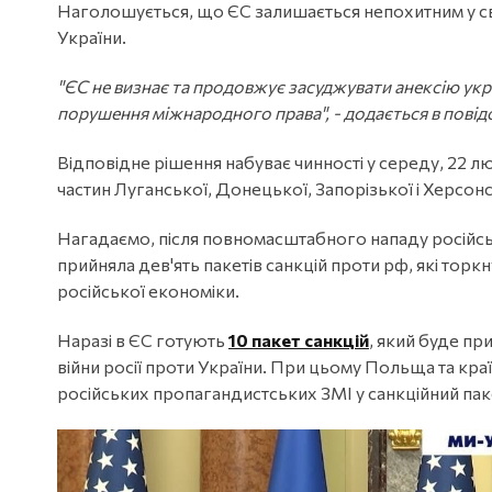
Наголошується, що ЄС залишається непохитним у свої
України.
"ЄС не визнає та продовжує засуджувати анексію ук
порушення міжнародного права", - додається в повід
Відповідне рішення набуває чинності у середу, 22 лю
частин Луганської, Донецької, Запорізької і Херсон
Нагадаємо, після повномасштабного нападу російсь
прийняла дев'ять пакетів санкцій проти рф, які торкну
російської економіки.
Наразі в ЄС готують
10 пакет санкцій
, який буде п
війни росії проти України. При цьому Польща та кра
російських пропагандистських ЗМІ у санкційний пак