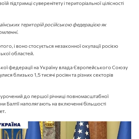
й підтримці суверенітету і територіальної цілісності
раїнських територій російською федерацією як
омленні.
того, і воно стосується незаконної окупації росією
ської областей.
кої федерації на Україну влада Європейського Союзу
лися близько 1,5 тисячі росіян та різних секторів
риурочений до першої річниці повномасштабної
їни Балтії наполягають на включенні більшості
ет.