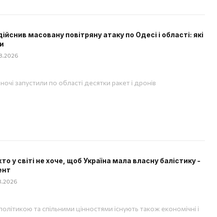
дійснив масовану повітряну атаку по Одесі і області: які
и
08.2026
вночі запустили по області десятки ракет і дронів
хто у світі не хоче, щоб Україна мала власну балістику -
ент
08.2026
політикою та спільними цінностями існують також економічні і