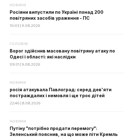
НОВИНИ
Росіяни випустили по Україні понад 200
повітряних засобів ураження - ПС
10:03 | 9.08.2026
ГОЛОВНЕ
Ворог здійснив масовану повітряну атаку по
Одесі і області: які наслідки
09:31 | 9.08.2026
НОВИНИ
росія атакувала Павлоград: серед дев'яти
постраждалих і немовля і ще троє дітей
22:46 | 8.08.2026
НОВИНИ
Путіну "потрібно продати перемогу":
Зеленський пояснив, на що може піти Кремль