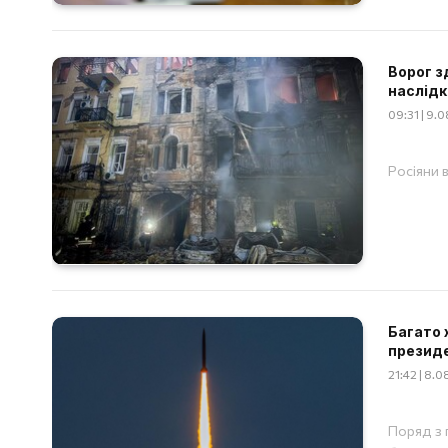
Ворог з
наслідк
09:31 | 9.
Росіяни 
Багато 
презид
21:42 | 8.
Поряд з 