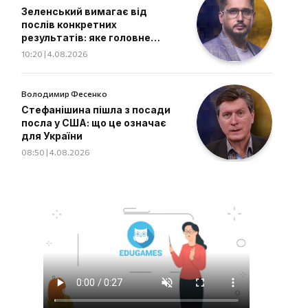
Зеленський вимагає від
послів конкретних
результатів: яке головне
завдання дипломатів
10:20 | 4.08.2026
Володимир Фесенко
Стефанішина пішла з посади
посла у США: що це означає
для України
08:50 | 4.08.2026