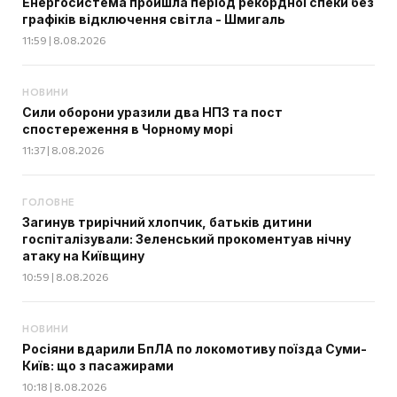
Енергосистема пройшла період рекордної спеки без
графіків відключення світла - Шмигаль
11:59 | 8.08.2026
НОВИНИ
Сили оборони уразили два НПЗ та пост
спостереження в Чорному морі
11:37 | 8.08.2026
ГОЛОВНЕ
Загинув трирічний хлопчик, батьків дитини
госпіталізували: Зеленський прокоментуав нічну
атаку на Київщину
10:59 | 8.08.2026
НОВИНИ
Росіяни вдарили БпЛА по локомотиву поїзда Суми-
Київ: що з пасажирами
10:18 | 8.08.2026