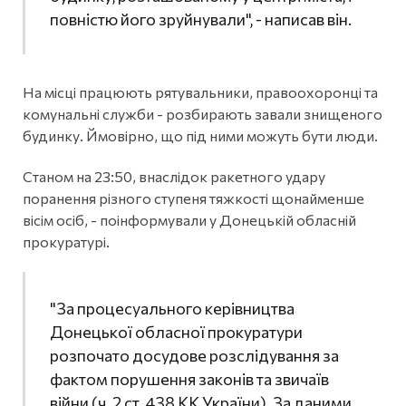
повністю його зруйнували", - написав він.
На місці працюють рятувальники, правоохоронці та
комунальні служби - розбирають завали знищеного
будинку. Ймовірно, що під ними можуть бути люди.
Станом на 23:50, внаслідок ракетного удару
поранення різного ступеня тяжкості щонайменше
вісім осіб, - поінформували у Донецькій обласній
прокуратурі.
"За процесуального керівництва
Донецької обласної прокуратури
розпочато досудове розслідування за
фактом порушення законів та звичаїв
війни (ч. 2 ст. 438 КК України). За даними