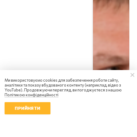
Ми використовуємо cookies для забезпечення роботи сайту,
Вадим Денисенко
аналітики та показу вбудованого контенту (наприклад, відео з
YouTube). Продовжуючи перегляд, ви погоджуєтеся з нашою
Україна вступила в надзвичайний
Політикою конфіденційності
економічний стан: чи є вихід із
кризи
ПРИЙНЯТИ
08:58 | 8.08.2026