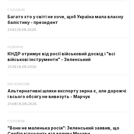
ГОЛОВНЕ
Багато хто у світі не хоче, щоб Україна мала власну
балістику - президент
21:42 | 8.08.2026
НОВИНИ
КНДР отримує від росії військовий досвід і "всі
військові інструменти" - Зеленський
21:26 | 8.08.2026
ЕКСКЛЮЗИВ
Альтернативні шляхи експорту зерна є, але дорожчі
і всього обсягу не вивезуть - Марчук
21:08 | 8.08.2026
ГОЛОВНЕ
"Вони не маленька росія": Зеленський заявив, що
Сербія відходить від впливу Москви