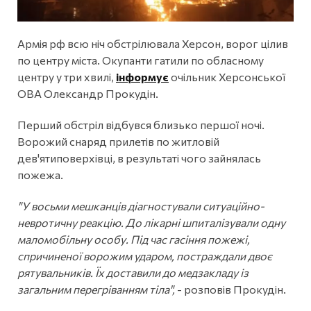
Армія рф всю ніч обстрілювала Херсон, ворог цілив
по центру міста. Окупанти гатили по обласному
центру у три хвилі,
інформує
очільник Херсонської
ОВА Олександр Прокудін.
Перший обстріл відбувся близько першої ночі.
Ворожий снаряд прилетів по житловій
дев'ятиповерхівці, в результаті чого зайнялась
пожежа.
"У восьми мешканців діагностували ситуаційно-
невротичну реакцію. До лікарні шпиталізували одну
маломобільну особу. Під час гасіння пожежі,
спричиненої ворожим ударом, постраждали двоє
рятувальників. Їх доставили до медзакладу із
загальним перегріванням тіла",
- розповів Прокудін.