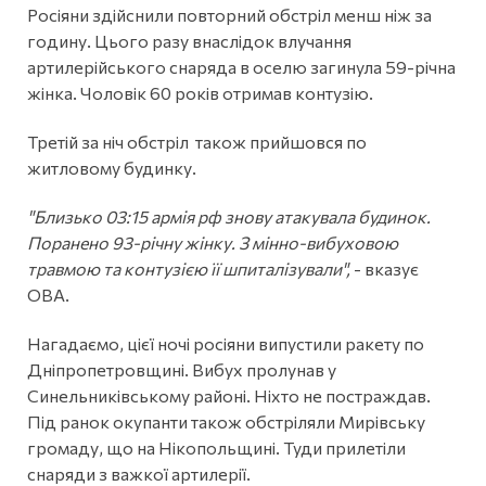
Росіяни здійснили повторний обстріл менш ніж за
годину. Цього разу внаслідок влучання
артилерійського снаряда в оселю загинула 59-річна
жінка. Чоловік 60 років отримав контузію.
Третій за ніч обстріл також прийшовся по
житловому будинку.
"Близько 03:15 армія рф знову атакувала будинок.
Поранено 93-річну жінку. З мінно-вибуховою
травмою та контузією її шпиталізували",
- вказує
ОВА.
Нагадаємо, цієї ночі росіяни випустили ракету по
Дніпропетровщині. Вибух пролунав у
Синельниківському районі. Ніхто не постраждав.
Під ранок окупанти також обстріляли Мирівську
громаду, що на Нікопольщині. Туди прилетіли
снаряди з важкої артилерії.