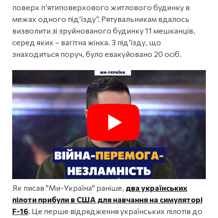
поверх п’ятиповерхового житлового будинку в
межах одного під’їзду”. Рятувальникам вдалось
визволити зі зруйнованого будинку 11 мешканців,
серед яких – вагітна жінка. З під’їзду, що
знаходиться поруч, було евакуйовано 20 осіб.
Як писав "Ми-Україна" раніше,
два українських
пілоти прибули в США для навчання на симуляторі
F-16
. Це перше відрядження українських пілотів до