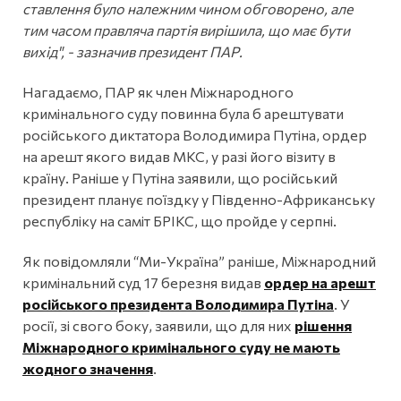
ставлення було належним чином обговорено, але
тим часом правляча партія вирішила, що має бути
вихід", - зазначив президент ПАР.
Нагадаємо, ПАР як член Міжнародного
кримінального суду повинна була б арештувати
російського диктатора Володимира Путіна, ордер
на арешт якого видав МКС, у разі його візиту в
країну. Раніше у Путіна заявили, що російський
президент планує поїздку у Південно-Африканську
республіку на саміт БРІКС, що пройде у серпні.
Як повідомляли “Ми-Україна” раніше, Міжнародний
кримінальний суд 17 березня видав
ордер на арешт
російського президента Володимира Путіна
. У
росії, зі свого боку, заявили, що для них
рішення
Міжнародного кримінального суду не мають
жодного значення
.