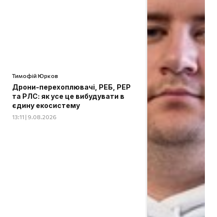
Тимофій Юрков
Дрони-перехоплювачі, РЕБ, РЕР
та РЛС: як усе це вибудувати в
єдину екосистему
13:11 | 9.08.2026