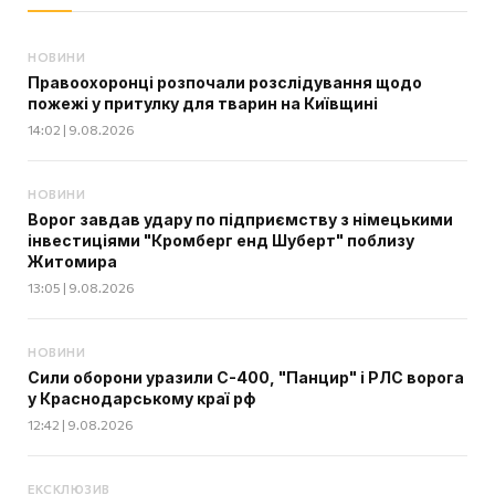
НОВИНИ
Правоохоронці розпочали розслідування щодо
пожежі у притулку для тварин на Київщині
14:02 | 9.08.2026
НОВИНИ
Ворог завдав удару по підприємству з німецькими
інвестиціями "Кромберг енд Шуберт" поблизу
Житомира
13:05 | 9.08.2026
НОВИНИ
Сили оборони уразили С-400, "Панцир" і РЛС ворога
у Краснодарському краї рф
12:42 | 9.08.2026
ЕКСКЛЮЗИВ