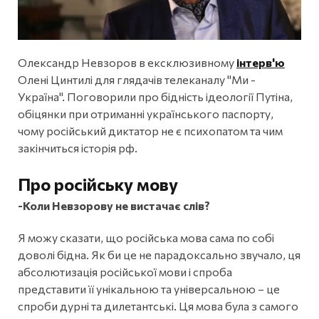
Олександр Невзоров в ексклюзивному
інтерв'ю
Олені Цинтилі для глядачів телеканалу "Ми -
Україна". Поговорили про бідність ідеології Путіна,
обіцянки при отриманні українського паспорту,
чому російський диктатор не є психопатом та чим
закінчиться історія рф.
Про російську мову
-Коли Невзорову не вистачає слів?
Я можу сказати, що російська мова сама по собі
доволі бідна. Як би це не парадоксально звучало, ця
абсолютизація російської мови і спроба
представити її унікальною та універсальною – це
спроби дурні та дилетантські. Ця мова була з самого