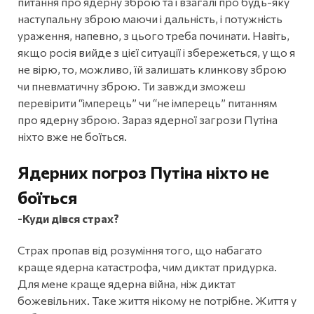
питання про ядерну зброю та і взагалі про будь-яку
наступальну зброю маючи і дальність, і потужність
ураження, напевно, з цього треба починати. Навіть,
якщо росія вийде з цієї ситуації і збережеться, у що я
не вірю, то, можливо, їй залишать клинкову зброю
чи пневматичну зброю. Ти завжди зможеш
перевірити “імперець” чи “не імперець” питанням
про ядерну зброю. Зараз ядерної загрози Путіна
ніхто вже не боїться.
Ядерних погроз Путіна ніхто не
боїться
-Куди дівся страх?
Страх пропав від розуміння того, що набагато
краще ядерна катастрофа, чим диктат придурка.
Для мене краще ядерна війна, ніж диктат
божевільних. Таке життя нікому не потрібне. Життя у