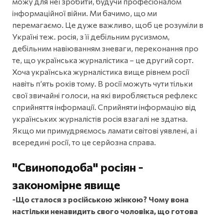
можу для неї зробити, будучи професіоналом
інформаційної війни. Ми бачимо, що ми
перемагаємо. Це дуже важливо, щоб це розуміли в
Україні теж. росія, з її дебільним русизмом,
дебільним навіюванням зневаги, переконання про
те, що українська журналістика – це другий сорт.
Хоча українська журналістика вище рівнем росії
навіть п’ять років тому. В росії можуть чути тільки
свої звичайні голоси, на які виробляється рефлекс
сприйняття інформації. Сприйняти інформацію від
українських журналістів росія взагалі не здатна.
Якщо ми примудряємось ламати світові уявлені, а і
всередині росії, то це серйозна справа.
"Свиноподоба" росіян -
закономірне явище
-Що сталося з російською жінкою? Чому вона
настільки ненавидить свого чоловіка, що готова