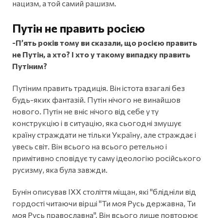
нацизм, а той самий рашизм.
Путін не править росією
-П’ять років тому ви сказали, що росією править
не Путін, а хто? І хто у такому випадку править
Путіним?
Путіним править традиція. Він істота взагалі без
будь-яких фантазій. Путін нічого не винайшов
нового. Путін не вніс нічого від себе у ту
конструкцію і в ситуацію, яка сьогодні змушує
країну страждати не тільки Україну, але страждає і
увесь світ. Він всього на всього ретельно і
примітивно сповідує ту саму ідеологію російського
русизму, яка була завжди.
Бунін описував ІХХ століття міщан, які "блідніли від
гордості читаючи вірші "Ти моя Русь державна, Ти
моя Русь православна". Він всього лише повторює