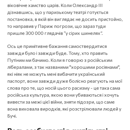
віковічне хамство царів. Коли Олександр ІІІ
дізнавшись, що у паризькому театрі готується
постановка, в якій він виглядає не досить пристойно,
то направив у Париж погрози, що зараз туди
пришле 300 000 глядачів “у сірих шинелях”.
Ось це примітивне бажання самоствердитися
завжди було і завжди буде. Тому, хто править
Путіним ми бачимо. Коли я говорю з російським
лібералами, з так названими "хорошими росіянами",
які ніяк не можуть мені вибачити український
паспорт, вони завжди дуже болісно реагують на мої
слова про те, що носій цього расизму - це така сама
російська культура, якою вони убиваються і хочуть
вивести за межі цієї війни, зняти підозри, що саме
вона виховала виродків, які розстрілювали людей у
Бучі.