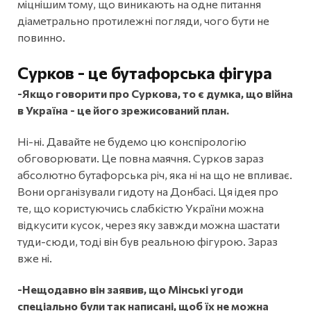
міцнішим тому, що виникають на одне питання
діаметрально протилежні погляди, чого бути не
повинно.
Сурков - це бутафорська фігура
-Якщо говорити про Суркова, то є думка, що війна
в Україна - це його зрежисований план.
Ні-ні. Давайте не будемо цю конспірологію
обговорювати. Це повна маячня. Сурков зараз
абсолютно бутафорська річ, яка ні на що не впливає.
Вони організували гидоту на Донбасі. Ця ідея про
те, що користуючись слабкістю України можна
відкусити кусок, через яку завжди можна шастати
туди-сюди, тоді він був реальною фігурою. Зараз
вже ні.
-Нещодавно він заявив, що Мінські угоди
спеціально були так написані, щоб їх не можна