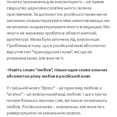
початку призначена для зовсім іншого – це пряме
свідоцтво церковнослов'янського і всяких
прислівників. За допомогою російської мови ми не
зможемо охарактеризувати ніякі квантові явища, ми
не можемо охарактеризувати нічого в медицині. Ми
нічого не зможемо зробити в області анатомії,
архітектурі. Мова була заточена під зовсім інше.
Проблема в тому, що в російській мові абсолютно
відсутня такі "прикордонні слова", які ще не
розмовна мова, але вже не ті.
-Навіть слово “любов”, тільки одне слово означає
абсолютно різну любов в російській мові.
У грецькій мові є "філос" - це один вид любові, є
"агапос" - це зовсім інший вид любові. І ще є три чи
чотири близько звучних слів, які також позначають
любов. Російська мова – нормальна, але вона не є
універсальною чи унікальною мовою.