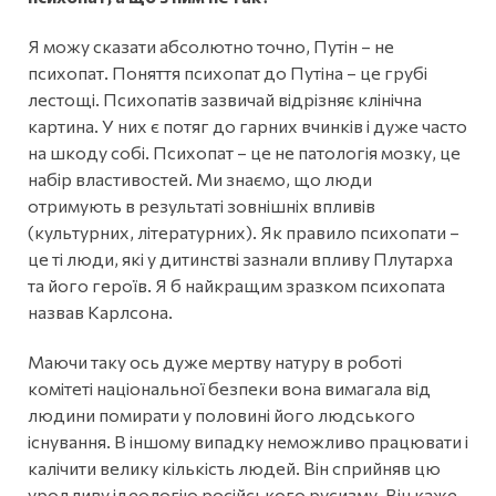
Я можу сказати абсолютно точно, Путін – не
психопат. Поняття психопат до Путіна – це грубі
лестощі. Психопатів зазвичай відрізняє клінічна
картина. У них є потяг до гарних вчинків і дуже часто
на шкоду собі. Психопат – це не патологія мозку, це
набір властивостей. Ми знаємо, що люди
отримують в результаті зовнішніх впливів
(культурних, літературних). Як правило психопати –
це ті люди, які у дитинстві зазнали впливу Плутарха
та його героїв. Я б найкращим зразком психопата
назвав Карлсона.
Маючи таку ось дуже мертву натуру в роботі
комітеті національної безпеки вона вимагала від
людини помирати у половині його людського
існування. В іншому випадку неможливо працювати і
калічити велику кількість людей. Він сприйняв цю
уродливу ідеологію російського русизму. Він каже,