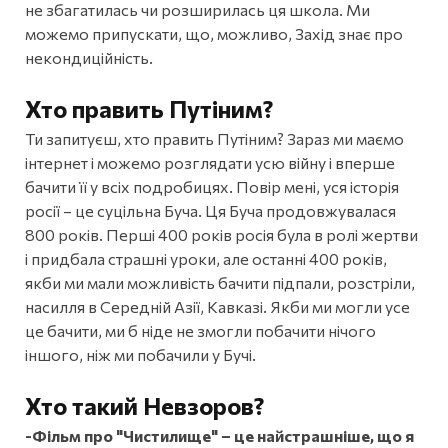
не збагатилась чи розширилась ця школа. Ми
можемо припускати, що, можливо, Захід знає про
некондиційність.
Хто править Путіним?
Ти запитуєш, хто править Путіним? Зараз ми маємо
інтернет і можемо розглядати усю війну і вперше
бачити її у всіх подробицях. Повір мені, уся історія
росії – це суцільна Буча. Ця Буча продовжувалася
800 років. Перші 400 років росія була в ролі жертви
і придбала страшні уроки, але останні 400 років,
якби ми мали можливість бачити підпали, розстріли,
насилля в Середній Азії, Кавказі. Якби ми могли усе
це бачити, ми б ніде не змогли побачити нічого
іншого, ніж ми побачили у Бучі.
Хто такий Невзоров?
-Фільм про "Чистилище" – це найстрашніше, що я