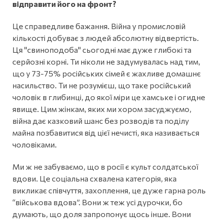
відправити його на фронт?
Це справедливе бажання. Війна у промисловій
кількості добуває з людей абсолютну відвертість.
Ця "свиноподоба" сьогодні має дуже глибокі та
серйозні корні. Ти ніколи не задумувалась над тим,
що у 73-75% російських сімей є жахливе домашнє
насильство. Ти не розумієш, що таке російський
чоловік в глибинці, до якої міри це хамське і огидне
явище. Цим жінкам, яких ми хором засуджуємо,
війна дає казковий шанс без розводів та поділу
майна позбавитися від цієї нечисті, яка називається
чоловіками.
Ми ж не забуваємо, що в росії є культ солдатської
вдови. Це соціальна схвалена категорія, яка
викликає співчуття, захоплення, це дуже гарна роль
“військова вдова”. Вони ж теж усі дурочки, бо
думають, що доля запропонує щось інше. Вони