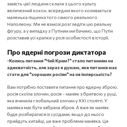
замість цієї людини склали з цього культу
величезний кокон, всередині якого коливається
маленька піщинка того самого реального
Наполеону. Ми не взмозі розгледіти цю реальну
фігуру, а у випадку з Путіним ми бачимо, що Путін
розставив усі крапки у ролі особистості в історії.
Про ядерні погрози диктатора
-Колись питання "Чий Крим?" стало питанням на
адекватність, але зараз я думаю, яке питання має
стати для "хороших росіян" на не імперськість?
Вам потрібно поставити питання про ядерну зброю.
росія скоїла злочин, росія – маніяк з бритвою у руці,
яка вчинила глобальний злочин у ХХІ столітті. У
маніяка має бути забрана зброя. А вже як маніяк
буде розбиратися із сусідами, якщо до нього
прийдуть китайці, це вже проблеми маніяка. Це