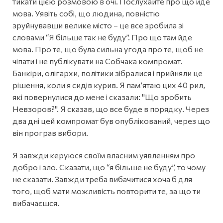
тикати цією розмовою в очі. Послухайте про що йде
мова. Уявіть собі, що людина, повністю
зруйнувавши велике місто – це все зробила зі
словами “Я більше так не буду”. Про що там йде
мова. Про те, що була сильна угода про те, щоб не
чіпати і не публікувати на Собчака компромат.
Банкіри, олігархи, політики зібралися і прийняли це
рішення, коли я сидів курив. Я пам’ятаю цих 40 рил,
які повернулися до мене і сказали: "Що зробить
Невзоров?". Я сказав, що все буде в порядку. Через
два дні цей компромат був опублікований, через що
він програв вибори.
Я завжди керуюся своїм власним уявленням про
добро і зло. Сказати, що “я більше не буду”, то чому
не сказати. Завжди треба вибачитися хоча б для
того, щоб мати можливість повторити те, за що ти
вибачаєшся.