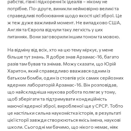
рабстві, гівні і підкоренні їх ідеалів – нікому не
потрібне. По-друге, виникли неймовірно великі та
справедливі побоювання щодо якості цієї зброї. Це
ж теж дуже важливий момент. Не випадково США,
Англія та Європа відчули таку легкість у цих
питаннях. Вони заговорили іншим тоном та мовою.
На відміну від всіх, хто на цю тему міркує, у мене
більше тут знань. Я добре знав Арзамас-16, багато
разів там бував та знімав. Можу сказати, що Юрій
Харитон, який справедливо вважався одним із
батьком бомби, один із стовпів усіх самих серйозних
ядерних лабораторій Арзамас-16. Він розповідав,
що найскладніша наукова робота полягає у тому,
щоб зберігати та підтримувати кондиційність
маючої ядерної зброї, виробленої ще у СРСР. Тобто
це настільки сильна наукомістка історія, в результаті
цієї історії завжди створюються якісь імена, наукові
школи. Сьогодні ми бачимо, що нікого немає, ніяк