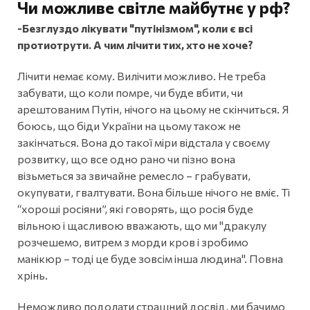
Чи можливе світле майбутнє у рф?
-Безглуздо лікувати "путінізмом", коли є всі
протиотрути. А чим лічити тих, хто не хоче?
Лічити немає кому. Вилічити можливо. Не треба
забувати, що коли помре, чи буде вбити, чи
арештованим Путін, нічого на цьому не скінчиться. Я
боюсь, що біди України на цьому також не
закінчаться. Вона до такої міри відстала у своєму
розвитку, що все одно рано чи пізно вона
візьметься за звичайне ремесло – грабувати,
окупувати, гвалтувати. Вона більше нічого не вміє. Ті
“хороші росіяни”, які говорять, що росія буде
вільною і щасливою вважають, що ми "дракулу
розчешемо, витрем з морди кров і зробимо
манікюр – тоді це буде зовсім інша людина". Повна
хрінь.
Неможливо подолати страшний досвід, ми бачимо