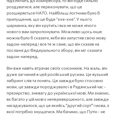
підключать до компресора, то він буде сильно
роздуватися, але переконувати, що це
розширяється НАТО. Найбільш логічним було б
припущення, що це буде “кхе-кхе”. У нього
шарманка, яку він крутить і яка не може нічого
нового вам запропонувати. Можливо щось інше
можна було б сказати, якби він запустив свою мову
задом-наперед і все те ж саме, що він сказав на
посланні до Федерального збору, він міг сказати
задом-наперед.
Він вже навіть втрачає своїх союзників. На жаль, він
дуже загнаний в цей російський русизм. Це вузький
лабіринт слів та понять. Це завжди було стосовно
мови, це завжди породжувало і в Радянський час -
презирство, зневагу до української мові. Ми знаємо,
як багато у цій мові є неперевершеного, але завжди
насаджувалося, що це якийсь "другий сорт" і мова, з
якої потрібно знущатися. Ми бачимо, що Путін - не