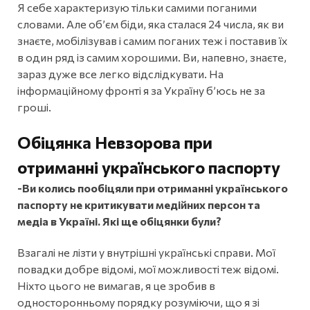
Я себе характеризую тільки самими поганими
словами. Але об’єм біди, яка сталася 24 числа, як ви
знаєте, мобілізував і самим поганих теж і поставив їх
в один ряд із самим хорошими. Ви, напевно, знаєте,
зараз дуже все легко відслідкувати. На
інформаційному фронті я за Україну б’юсь не за
гроші.
Обіцянка Невзорова при
отриманні українського паспорту
-Ви колись пообіцяли при отриманні українського
паспорту не критикувати медійних персон та
медіа в Україні. Які ще обіцянки були?
Взагалі не лізти у внутрішні українські справи. Мої
повадки добре відомі, мої можливості теж відомі.
Ніхто цього не вимагав, я це зробив в
односторонньому порядку розуміючи, що я зі