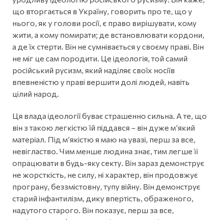
що вторгається в Україну, говорить про те, що у
нього, як у голови росії, є право вирішувати, кому
жити, а кому помирати; де встановлювати кордони,
а де їх стерти. Він не сумнівається у своєму праві. Він
не міг це сам породити. Це ідеологія, той самий
російський русизм, який наділяє своїх носіїв
впевненістю у праві вершити долі людей, навіть
цілий народ.
Ця влада ідеології буває страшенно сильна. А те, що
він з такою легкістю їй піддався – він дуже м’який
матеріал. Під м’якістю я маю на увазі, перш за все,
невігластво. Чим менше людина знає, тим легше її
опрацювати в будь-яку секту. Він зараз демонструє
не жорсткість, не силу, ні характер, він продовжує
програну, беззмістовну, тупу війну. Він демонструє
старий інфантилізм, дику впертість, ображеного,
надутого старого. Він показує, перш за все,