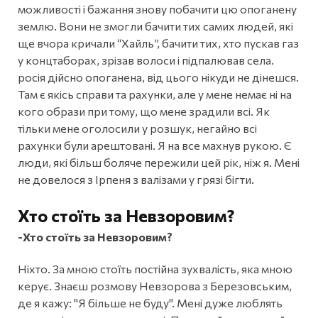
можливості і бажання знову побачити цю опоганену
землю. Вони не змогли бачити тих самих людей, які
ще вчора кричали “Хайль”, бачити тих, хто пускав газ
у концтаборах, зрізав волоси і підпалював села.
росія дійсно опоганена, від цього нікуди не дінешся.
Там є якісь справи та рахунки, але у мене немає ні на
кого образи при тому, що мене зрадили всі. Як
тільки мене оголосили у розшук, негайно всі
рахунки були арештовані. Я на все махнув рукою. Є
люди, які більш боляче пережили цей рік, ніж я. Мені
не довелося з Ірпеня з валізами у грязі бігти.
Хто стоїть за Невзоровим?
-Хто стоїть за Невзоровим?
Ніхто. За мною стоїть постійна зухвалість, яка мною
керує. Знаєш розмову Невзорова з Березовським,
де я кажу: "Я більше не буду". Мені дуже люблять