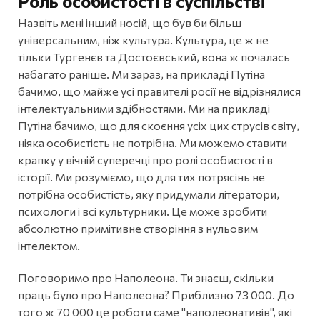
Роль особистості в суспільстві
Назвіть мені інший носій, що був би більш
універсальним, ніж культура. Культура, це ж не
тільки Тургенєв та Достоєвський, вона ж почалась
набагато раніше. Ми зараз, на прикладі Путіна
бачимо, що майже усі правителі росії не відрізнялися
інтелектуальними здібностями. Ми на прикладі
Путіна бачимо, що для скоєння усіх цих струсів світу,
ніяка особистість не потрібна. Ми можемо ставити
крапку у вічній суперечці про ролі особистості в
історії. Ми розуміємо, що для тих потрясінь не
потрібна особистість, яку придумали літератори,
психологи і всі культурники. Це може зробити
абсолютно примітивне створіння з нульовим
інтелектом.
Поговоримо про Наполеона. Ти знаєш, скільки
праць було про Наполеона? Приблизно 73 000. До
того ж 70 000 це роботи саме "наполеонативів", які