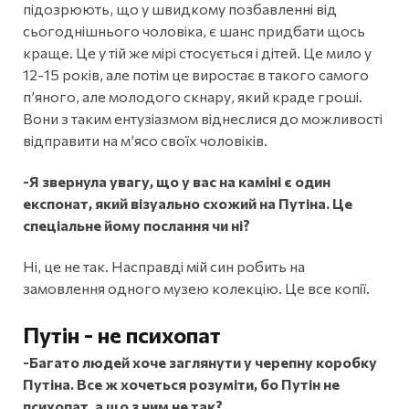
підозрюють, що у швидкому позбавленні від
сьогоднішнього чоловіка, є шанс придбати щось
краще. Це у тій же мірі стосується і дітей. Це мило у
12-15 років, але потім це виростає в такого самого
п’яного, але молодого скнару, який краде гроші.
Вони з таким ентузіазмом віднеслися до можливості
відправити на м’ясо своїх чоловіків.
-Я звернула увагу, що у вас на каміні є один
експонат, який візуально схожий на Путіна. Це
спеціальне йому послання чи ні?
Ні, це не так. Насправді мій син робить на
замовлення одного музею колекцію. Це все копії.
Путін - не психопат
-Багато людей хоче заглянути у черепну коробку
Путіна. Все ж хочеться розуміти, бо Путін не
психопат, а що з ним не так?