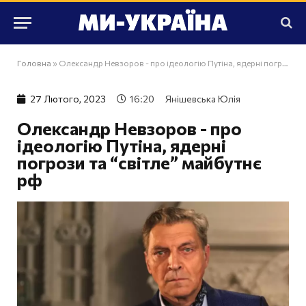
Головна
»
Олександр Невзоров - про ідеологію Путіна, ядерні погрози та “світле” майбутнє рф
27 Лютого, 2023
16:20
Янішевська Юлія
Олександр Невзоров - про
ідеологію Путіна, ядерні
погрози та “світле” майбутнє
рф