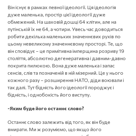
Він існує в рамках певної ідеології. Ця ідеологія
дуже маленька, простір цієї ідеології дуже
обмежений. На шаховій дошці 64 клітин, але на
путінській їх не 64, а чотири. Увесь час доводиться
робити декілька маленьких значеннєвих рухів по
цьому невеликому значеннєвому просторі. Те, що
він сповідує – це примітивна імперщина розриву 19
століття, абсолютно дегенеративна і давним-давно
покрита пилюкою. Вона дуже маленька і запас
сенсів, слів та позначеній в ній мізерний. Це у нього
кожного разу – розширення НАТО, діди воювали і
так далі. Тут бідність його ідеології породжує і
бідність, і однобокість його виступу.
-Яким буде його останнє слово?
Останнє слово залежить від того, як він буде
вмирати. Ми ж розуміємо, що якщо його