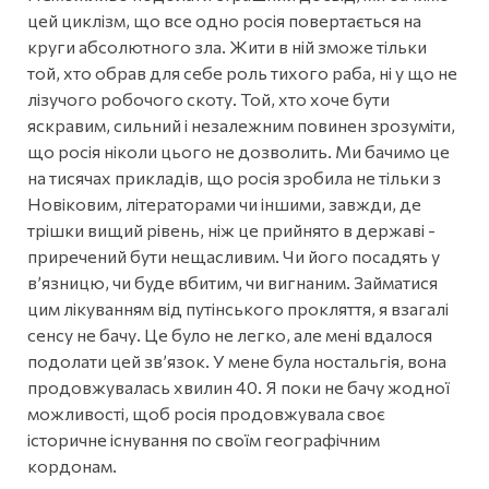
цей циклізм, що все одно росія повертається на
круги абсолютного зла. Жити в ній зможе тільки
той, хто обрав для себе роль тихого раба, ні у що не
лізучого робочого скоту. Той, хто хоче бути
яскравим, сильний і незалежним повинен зрозуміти,
що росія ніколи цього не дозволить. Ми бачимо це
на тисячах прикладів, що росія зробила не тільки з
Новіковим, літераторами чи іншими, завжди, де
трішки вищий рівень, ніж це прийнято в державі -
приречений бути нещасливим. Чи його посадять у
в’язницю, чи буде вбитим, чи вигнаним. Займатися
цим лікуванням від путінського прокляття, я взагалі
сенсу не бачу. Це було не легко, але мені вдалося
подолати цей зв’язок. У мене була ностальгія, вона
продовжувалась хвилин 40. Я поки не бачу жодної
можливості, щоб росія продовжувала своє
історичне існування по своїм географічним
кордонам.