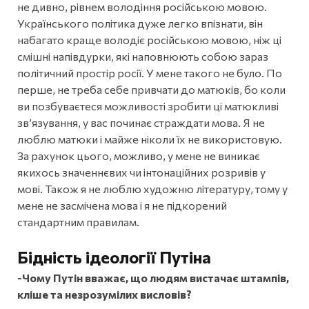
не дивно, рівнем володіння російською мовою.
Українського політика дуже легко впізнати, він
набагато краще володіє російською мовою, ніж ці
смішні напівдурки, які наповнюють собою зараз
політичний простір росії. У мене такого не було. По
перше, не треба себе привчати до матюків, бо коли
ви позбуваєтеся можливості зробити ці матюкливі
зв’язування, у вас починає страждати мова. Я не
люблю матюки і майже ніколи їх не використовую.
За рахунок цього, можливо, у мене не виникає
якихось значеннєвих чи інтонаційних розривів у
мові. Також я не люблю художню літературу, тому у
мене не засмічена мова і я не підкорений
стандартним правилам.
Бідність ідеології Путіна
-Чому Путін вважає, що людям вистачає штампів,
кліше та незрозумілих висловів?