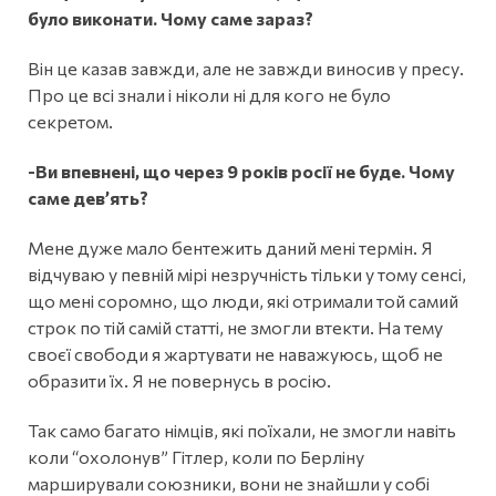
було виконати. Чому саме зараз?
Він це казав завжди, але не завжди виносив у пресу.
Про це всі знали і ніколи ні для кого не було
секретом.
-Ви впевнені, що через 9 років росії не буде. Чому
саме дев’ять?
Мене дуже мало бентежить даний мені термін. Я
відчуваю у певній мірі незручність тільки у тому сенсі,
що мені соромно, що люди, які отримали той самий
строк по тій самій статті, не змогли втекти. На тему
своєї свободи я жартувати не наважуюсь, щоб не
образити їх. Я не повернусь в росію.
Так само багато німців, які поїхали, не змогли навіть
коли “охолонув” Гітлер, коли по Берліну
марширували союзники, вони не знайшли у собі