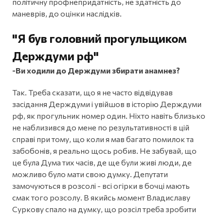
політичну профнепридатність, не здатність до
маневрів, до оцінки наслідків.
"Я був головний прогульщиком
Держдуми рф"
-Ви ходили до Держдуми збирати анамнез?
Так. Треба сказати, що я не часто відвідував
засідання Держдуми і увійшов в історію Держдуми
рф, як прогульник номер один. Ніхто навіть близько
не наблизився до мене по результативності в цій
справі при тому, що коли я мав багато помилок та
забобонів, я реально щось робив. Не забувай, що
це була Дума тих часів, де ще були живі люди, де
можливо було мати свою думку. Депутати
замочуються в розсолі - всі огірки в бочці мають
смак того розсолу. В якийсь момент Владиславу
Суркову спало на думку, що розсіл треба зробити