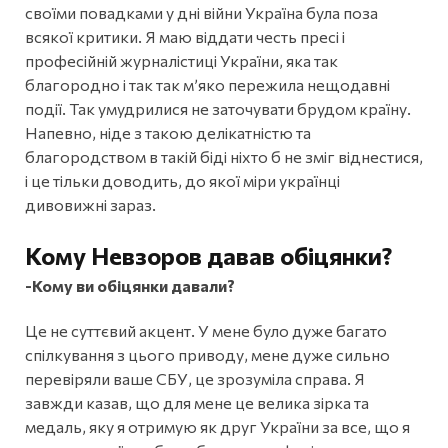
своїми повадками у дні війни Україна була поза
всякої критики. Я маю віддати честь пресі і
професійній журналістиці України, яка так
благородно і так так м’яко пережила нещодавні
події. Так умудрилися не заточувати брудом країну.
Напевно, ніде з такою делікатністю та
благородством в такій біді ніхто б не зміг віднестися,
і це тільки доводить, до якої міри українці
дивовижні зараз.
Кому Невзоров давав обіцянки?
-Кому ви обіцянки давали?
Це не суттєвий акцент. У мене було дуже багато
спілкування з цього приводу, мене дуже сильно
перевіряли ваше СБУ, це зрозуміла справа. Я
завжди казав, що для мене це велика зірка та
медаль, яку я отримую як друг України за все, що я