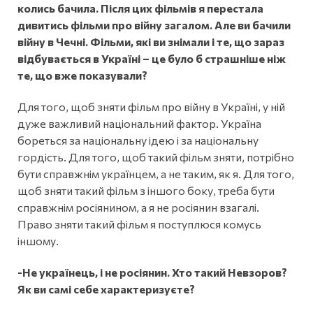
колись бачила. Після цих фільмів я перестала
дивитись фільми про війну загалом. Але ви бачили
війну в Чечні. Фільми, які ви знімали і те, що зараз
відбувається в Україні – це було б страшніше ніж
те, що вже показували?
Для того, щоб зняти фільм про війну в Україні, у ній
дуже важливий національний фактор. Україна
бореться за національну ідею і за національну
гордість. Для того, щоб такий фільм зняти, потрібно
бути справжнім українцем, а не таким, як я. Для того,
щоб зняти такий фільм з іншого боку, треба бути
справжнім росіянином, а я не росіянин взагалі.
Право зняти такий фільм я поступлюся комусь
іншому.
-Не українець, і не росіянин. Хто такий Невзоров?
Як ви самі себе характеризуєте?