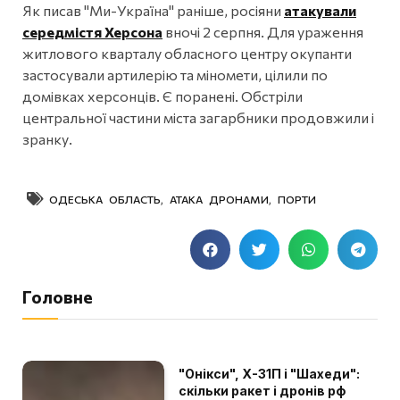
Як писав "Ми-Україна" раніше, росіяни
атакували
середмістя Херсона
вночі 2 серпня. Для ураження
житлового кварталу обласного центру окупанти
застосували артилерію та міномети, цілили по
домівках херсонців. Є поранені. Обстріли
центральної частини міста загарбники продовжили і
зранку.
ОДЕСЬКА ОБЛАСТЬ
,
АТАКА ДРОНАМИ
,
ПОРТИ
Головне
"Онікси", Х-31П і "Шахеди":
скільки ракет і дронів рф