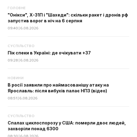
ГОЛОВНЕ
"Онікси", Х-31П і "Шахеди": скільки ракет і дронів рф
запустив ворог в ніч на 6 серпня
09:40 | 6.08.2026
СУСПІЛЬСТВО
Пік спеки в Україні: де очікувати +37
09:28 | 6.08.2026
НОВИНИ
В росії заявили про наймасованішу атаку на
Ярославль: після вибухів палає НПЗ (відео)
08:51 | 6.08.2026
СУСПІЛЬСТВО
Спалах циклоспорозу у США: померли двоє людей,
захворіли понад 6300
08:30 | 6.08.2026