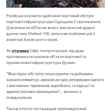
Російські окупанти здійснили черговий обстріл
портової інфраструктури Одещини 2 серпня вночі.
Для атаки по об'єктах ворог використав ударні
дрони типу Shahed-136, запускав повітряні цілі з
акваторії Азовського моря.
Як
уточнює
Офіс генпрокурора, під удар
противника потрапили об’єкти портової та
промислової інфраструктури Дунаю.
"Внаслідок обстрілу пошкоджень та руйнувань
зазнали елеватор, зернові ангари, резервуари одного
з вантажних терміналів, виробничі, складські та
адміністративні приміщення"
, - вказано у
повідомленні.
Також істотно постраждав триповерховий