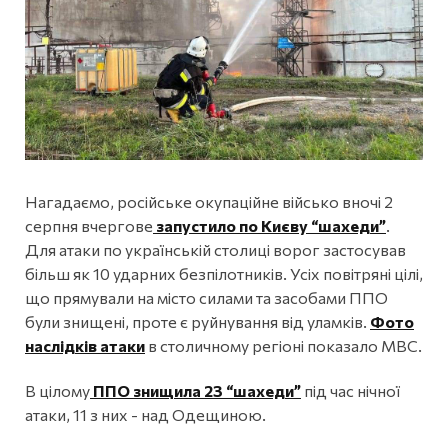
Нагадаємо, російське окупаційне військо вночі 2
серпня вчергове
запустило по Києву “шахеди”
.
Для атаки по українській столиці ворог застосував
більш як 10 ударних безпілотників. Усіх повітряні цілі,
що прямували на місто силами та засобами ППО
були знищені, проте є руйнування від уламків.
Фото
наслідків атаки
в столичному регіоні показало МВС.
В цілому
ППО знищила 23 “шахеди”
під час нічної
атаки, 11 з них - над Одещиною.