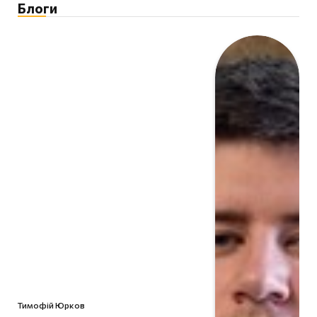
Блоги
Тимофій Юрков