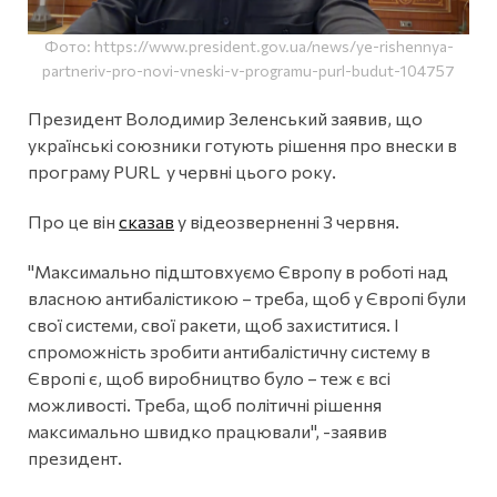
Фото: https://www.president.gov.ua/news/ye-rishennya-
partneriv-pro-novi-vneski-v-programu-purl-budut-104757
Президент Володимир Зеленський заявив, що
українські союзники готують рішення про внески в
програму PURL у червні цього року.
Про це він
сказав
у відеозверненні 3 червня.
"Максимально підштовхуємо Європу в роботі над
власною антибалістикою – треба, щоб у Європі були
свої системи, свої ракети, щоб захиститися. І
спроможність зробити антибалістичну систему в
Європі є, щоб виробництво було – теж є всі
можливості. Треба, щоб політичні рішення
максимально швидко працювали", -заявив
президент.