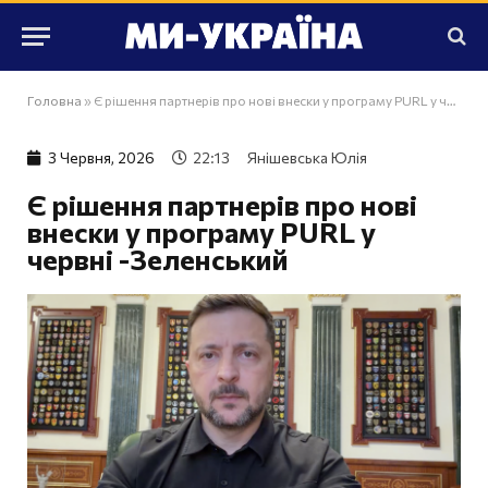
Головна
»
Є рішення партнерів про нові внески у програму PURL у червні -Зеленський
3 Червня, 2026
22:13
Янішевська Юлія
Є рішення партнерів про нові
внески у програму PURL у
червні -Зеленський