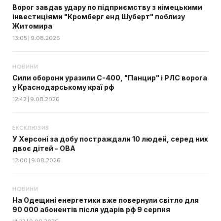
Ворог завдав удару по підприємству з німецькими
інвестиціями "Кромберг енд Шуберт" поблизу
Житомира
13:05 | 9.08.2026
НОВИНИ
Сили оборони уразили С-400, "Панцир" і РЛС ворога
у Краснодарському краї рф
12:42 | 9.08.2026
ЕКСКЛЮЗИВ
У Херсоні за добу постраждали 10 людей, серед них
двоє дітей - ОВА
12:00 | 9.08.2026
НОВИНИ
На Одещині енергетики вже повернули світло для
90 000 абонентів після ударів рф 9 серпня