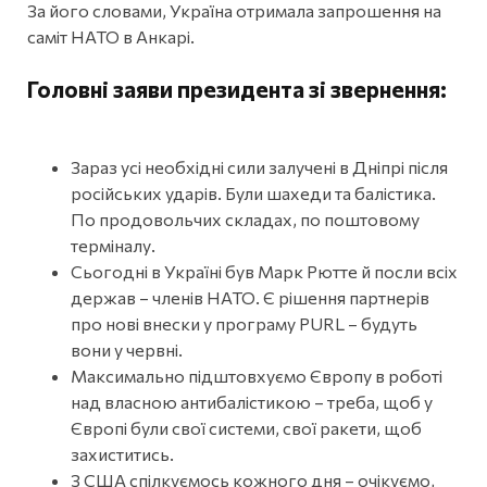
За його словами, Україна отримала запрошення на
саміт НАТО в Анкарі.
Головні заяви президента зі звернення:
Зараз усі необхідні сили залучені в Дніпрі після
російських ударів. Були шахеди та балістика.
По продовольчих складах, по поштовому
терміналу.
Сьогодні в Україні був Марк Рютте й посли всіх
держав – членів НАТО. Є рішення партнерів
про нові внески у програму PURL – будуть
вони у червні.
Максимально підштовхуємо Європу в роботі
над власною антибалістикою – треба, щоб у
Європі були свої системи, свої ракети, щоб
захиститись.
З США спілкуємось кожного дня – очікуємо,