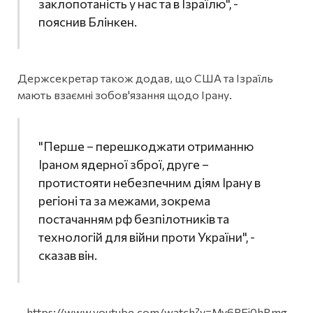
заклопотаність у нас та в Ізраїлю", -
пояснив Блінкен.
Держсекретар також додав, що США та Ізраїль
мають взаємні зобов'язання щодо Ірану.
"Перше – перешкоджати отриманню
Іраном ядерної зброї, друге –
протистояти небезпечним діям Ірану в
регіоні та за межами, зокрема
постачанням рф безпілотників та
технологій для війни проти України", -
сказав він.
https://www.youtube.com/watch?v=Mv6PEi0hRmg