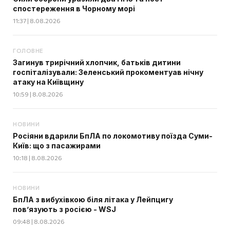
спостереження в Чорному морі
11:37 | 8.08.2026
ГОЛОВНЕ
Загинув трирічний хлопчик, батьків дитини
госпіталізували: Зеленський прокоментуав нічну
атаку на Київщину
10:59 | 8.08.2026
НОВИНИ
Росіяни вдарили БпЛА по локомотиву поїзда Суми-
Київ: що з пасажирами
10:18 | 8.08.2026
НОВИНИ
БпЛА з вибухівкою біля літака у Лейпцигу
пов’язують з росією - WSJ
09:48 | 8.08.2026