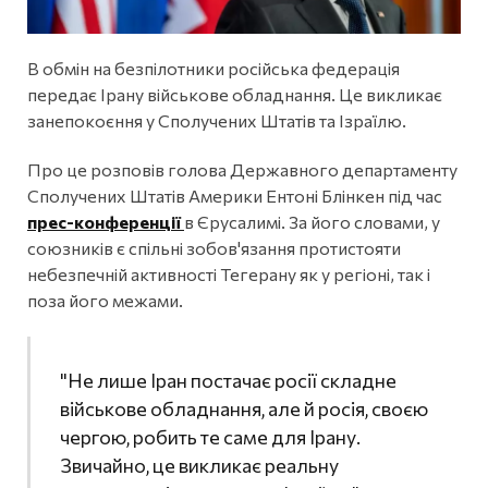
В обмін на безпілотники російська федерація
передає Ірану військове обладнання. Це викликає
занепокоєння у Сполучених Штатів та Ізраїлю.
Про це розповів голова Державного департаменту
Сполучених Штатів Америки Ентоні Блінкен під час
прес-конференції
в Єрусалимі. За його словами, у
союзників є спільні зобов'язання протистояти
небезпечній активності Тегерану як у регіоні, так і
поза його межами.
"Не лише Іран постачає росії складне
військове обладнання, але й росія, своєю
чергою, робить те саме для Ірану.
Звичайно, це викликає реальну