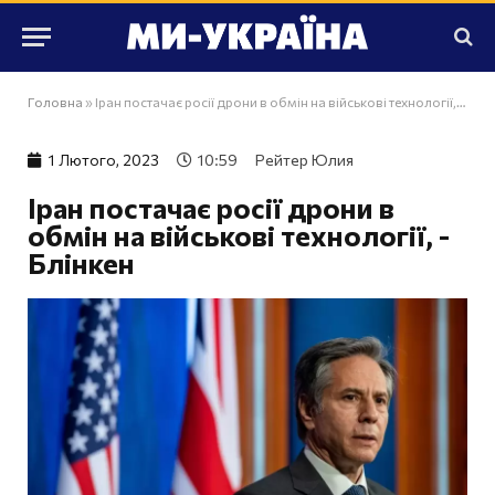
Головна
»
Іран постачає росії дрони в обмін на військові технології, - Блінкен
1 Лютого, 2023
10:59
Рейтер Юлия
Іран постачає росії дрони в
обмін на військові технології, -
Блінкен