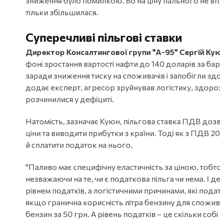
зниження було помилкою. Бо на ціну пального не вплин
тільки збільшилася.
Суперечливі пільгові ставки
Директор Консалтингової групи "А-95" Сергій Ку
фоні зростання вартості нафти до 140 доларів за бар
заради зниження тиску на споживачів і запобігли здо
додає експерт, агресор зруйнував логістику, здоро
розчинилися у дефіциті.
Натомість, зазначає Куюн, пільгова ставка ПДВ до
ціни та виводити прибутки з країни. Тоді як з ПДВ 2
й сплатити податок на нього.
"Паливо має специфічну еластичність за ціною, тоб
незважаючи на те, чи є податкова пільга чи нема. І 
рівнем податків, а логістичними причинами, які по
якщо гранична корисність літра бензину для спожива
бензин за 50 грн. А рівень податків – це скільки с