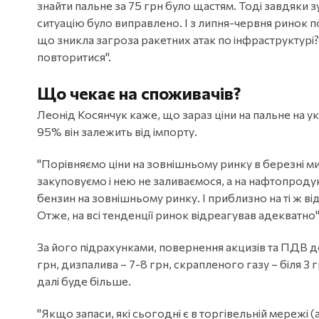
знайти пальне за 75 грн було щастям. Тоді завдяки з
ситуацію було виправлено. І з липня-червня ринок п
що зникла загроза ракетних атак по інфраструктурі
повторитися".
Що чекає на споживачів?
Леонід Косянчук каже, що зараз ціни на пальне на у
95% він залежить від імпорту.
"Порівняємо ціни на зовнішньому ринку в березні мину
закуповуємо і нею не заливаємося, а на нафтопродук
бензин на зовнішньому ринку. І приблизно на ті ж в
Отже, на всі тенденції ринок відреагував адекватно"
За його підрахунками, повернення акцизів та ПДВ до
грн, дизпалива – 7-8 грн, скрапленого газу – біля 3
далі буде більше.
"Якщо запаси, які сьогодні є в торгівельній мережі (