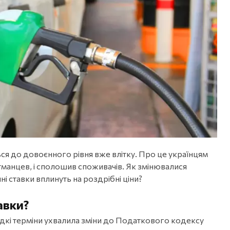
ся до довоєнного рівня вже влітку. Про це українцям
тманцев, і сполошив споживачів. Як змінювалися
ні ставки вплинуть на роздрібні ціни?
авки?
идкі терміни ухвалила зміни до Податкового кодексу