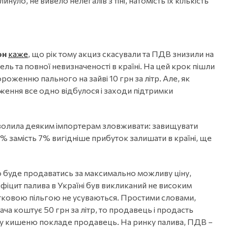
уло, не вивело нелегалів з тіні, натомість їх кількість
юн
каже
, що рік тому акциз скасували та ПДВ знизили на
ель та повної невизначеності в країні. На цей крок пішли
роженню пального на зайві 10 грн за літр. Але, як
ження все одно відбулося і заходи підтримки
зволила деяким імпортерам зловживати: завищувати
0% замість 7% вигідніше прибуток залишати в країні, ще
то буде продаватись за максимально можливу ціну,
дефіцит палива в Україні був викликаний не високим
датковою пільгою не усуваються. Простими словами,
ча коштує 50 грн за літр, то продавець і продасть
обі у кишеню покладе продавець. На ринку палива, ПДВ –