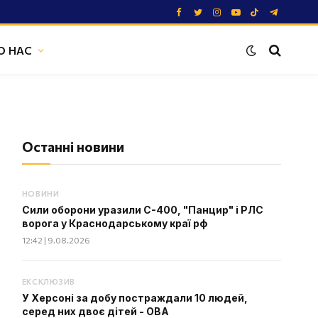
Facebook
Twitter
Instagram
YouTube
TikTok
Telegram
О НАС
Останні новини
НОВИНИ
Сили оборони уразили С-400, "Панцир" і РЛС
ворога у Краснодарському краї рф
12:42 | 9.08.2026
ЕКСКЛЮЗИВ
У Херсоні за добу постраждали 10 людей,
серед них двоє дітей - ОВА