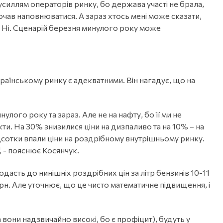
усиллям операторів ринку, бо держава участі не брала,
очав наповнюватися. А зараз хтось мені може сказати,
? Ні. Сценарій березня минулого року може
країнському ринку є адекватними. Він нагадує, що на
лого року та зараз. Але не на нафту, бо її ми не
ти. На 30% знизилися ціни на дизпаливо та на 10% – на
ідсотки впали ціни на роздрібному внутрішньому ринку.
, - пояснює Косянчук.
дасть до нинішніх роздрібних цін за літр бензинів 10-11
 грн. Але уточнює, що це чисто математичне підвищення, і
а вони надзвичайно високі, бо є профіцит), будуть у