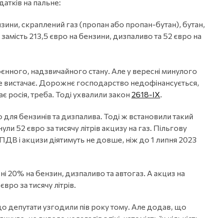
датків на пальне:
нзини, скраплений газ (пропан або пропан-бутан), бутан,
 замість 213,5 євро на бензини, дизпаливо та 52 євро на
оєнного, надзвичайного стану. Але у вересні минулого
не вистачає. Дорожнє господарство недофінансується,
є росія, треба. Тоді ухвалили закон
2618-IX
.
о для бензинів та дизпалива. Тоді ж встановили такий
ули 52 євро за тисячу літрів акцизу на газ. Пільгову
ПДВ і акцизи діятимуть не довше, ніж до 1 липня 2023
ні 20% на бензин, дизпаливо та автогаз. А акциз на
вро за тисячу літрів.
що депутати узгодили пів року тому. Але додав, що