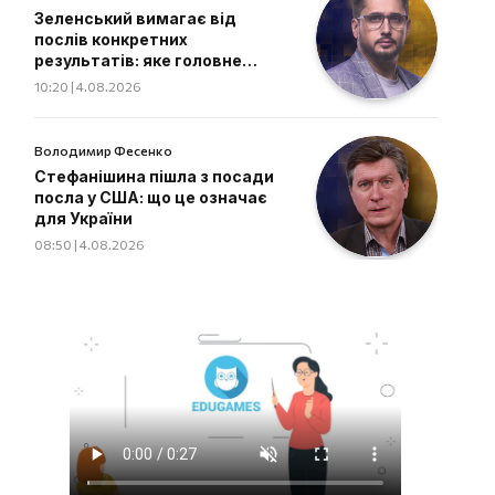
Зеленський вимагає від
послів конкретних
результатів: яке головне
завдання дипломатів
10:20 | 4.08.2026
Володимир Фесенко
Стефанішина пішла з посади
посла у США: що це означає
для України
08:50 | 4.08.2026