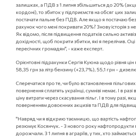
залишках, а ПДВ з 1 липня збільшиться до 20% (акци
кордоні), то збиток у підприємств на обсяг цих за
постачати пальне без ПДВ. Але якщо я постачаю без
рахунок чого мені покривати 20%? Знову історія з 
Як відомо, після підвищення податків сильно активі
дохідності, щоб покрити збитки, які я перелічив. Оц
пересічних громадян", - каже експерт.
Орієнтовні підрахунки Сергія Куюна щодо рівня цін п
58,35 грн за літр бензину (+23,7%), 55,1 грн – дизел
Сперечатися про те, чи було встановлення пільгових
повернення сплатять українці, сумніві немає. І в раз
ціну витрати через скасування пільг. І в тому разі,
поверненням довоєнних акцизів та ПДВ для підвище
"Навряд чи я відкрию таємницю, що вартість нафтопро
резюмує Косянчук. - З нового року нафтопродукти па
дорожчали. З 1 липня в аграріїв, у тих, хто займає