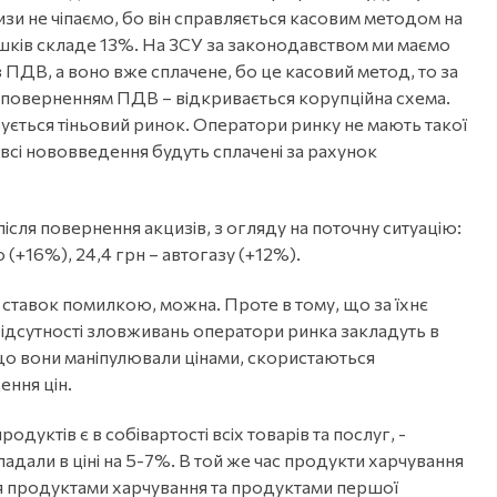
зи не чіпаємо, бо він справляється касовим методом на
лишків складе 13%. На ЗСУ за законодавством ми маємо
 ПДВ, а воно вже сплачене, бо це касовий метод, то за
неповерненням ПДВ – відкривається корупційна схема.
зується тіньовий ринок. Оператори ринку не мають такої
і всі нововведення будуть сплачені за рахунок
ісля повернення акцизів, з огляду на поточну ситуацію:
ю (+16%), 24,4 грн – автогазу (+12%).
 ставок помилкою, можна. Проте в тому, що за їхнє
і відсутності зловживань оператори ринка закладуть в
 якщо вони маніпулювали цінами, скористаються
ння цін.
дуктів є в собівартості всіх товарів та послуг, -
дали в ціні на 5-7%. В той же час продукти харчування
ться продуктами харчування та продуктами першої