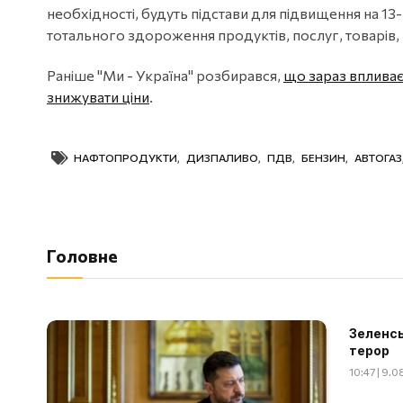
необхідності, будуть підстави для підвищення на 
тотального здороження продуктів, послуг, товарів, 
Раніше "Ми - Україна" розбирався,
що зараз впливає
знижувати ціни
.
НАФТОПРОДУКТИ
,
ДИЗПАЛИВО
,
ПДВ
,
БЕНЗИН
,
АВТОГАЗ
Головне
Зеленсь
терор
10:47 | 9.