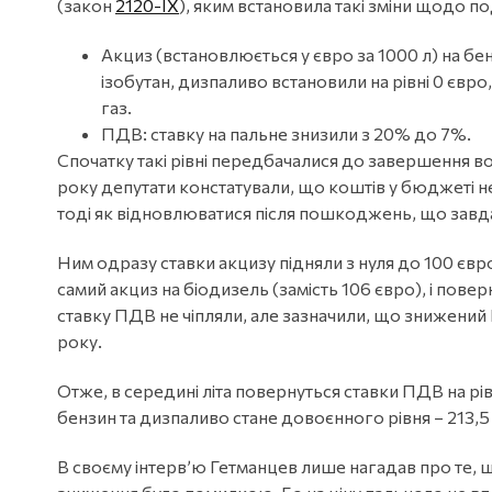
(закон
2120-IX
), яким встановила такі зміни щодо по
Акциз (встановлюється у євро за 1000 л) на бе
ізобутан, дизпаливо встановили на рівні 0 євро,
газ.
ПДВ: ставку на пальне знизили з 20% до 7%.
Спочатку такі рівні передбачалися до завершення в
року депутати констатували, що коштів у бюджеті 
тоді як відновлюватися після пошкоджень, що завда
Ним одразу ставки акцизу підняли з нуля до 100 євр
самий акциз на біодизель (замість 106 євро), і поверн
ставку ПДВ не чіпляли, але зазначили, що знижений 
року.
Отже, в середині літа повернуться ставки ПДВ на рів
бензин та дизпаливо стане довоєнного рівня – 213,5 є
В своєму інтерв’ю Гетманцев лише нагадав про те, 