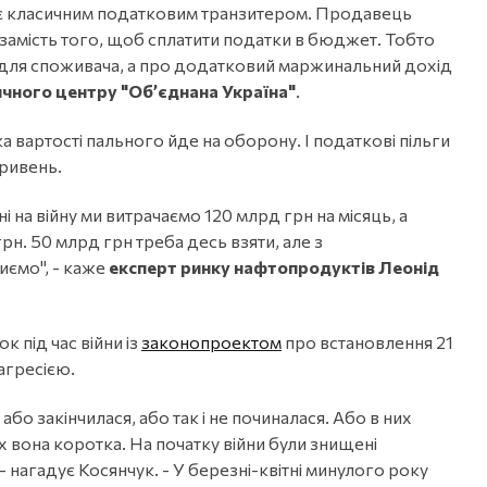
 є класичним податковим транзитером. Продавець
замість того, щоб сплатити податки в бюджет. Тобто
 для споживача, а про додатковий маржинальний дохід
ичного центру "Об’єднана Україна"
.
а вартості пального йде на оборону. І податкові пільги
ривень.
 на війну ми витрачаємо 120 млрд грн на місяць, а
н. 50 млрд грн треба десь взяти, але з
иємо", - каже
експерт ринку нафтопродуктів Леонід
к під час війни із
законопроектом
про встановлення 21
агресією.
о закінчилася, або так і не починалася. Або в них
 вона коротка. На початку війни були знищені
 нагадує Косянчук. - У березні-квітні минулого року