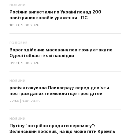
НОВИНИ
Росіяни випустили по Україні понад 200
повітряних засобів ураження - ПС
10:03 | 9.08.2026
ГОЛОВНЕ
Ворог здійснив масовану повітряну атаку по
Одесі і області: які наслідки
09:31 | 9.08.2026
НОВИНИ
росія атакувала Павлоград: серед дев'яти
постраждалих і немовля і ще троє дітей
22:46 | 8.08.2026
НОВИНИ
Путіну "потрібно продати перемогу":
Зеленський пояснив, на що може піти Кремль