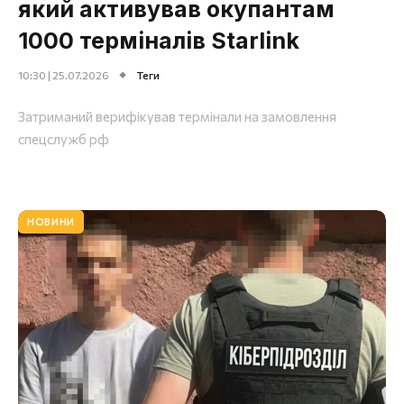
який активував окупантам
1000 терміналів Starlink
10:30 | 25.07.2026
Теги
Затриманий верифікував термінали на замовлення
спецслужб рф
НОВИНИ