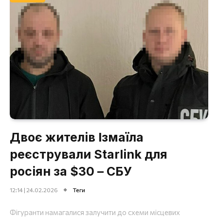
Двоє жителів Ізмаїла
реєстрували Starlink для
росіян за $30 – СБУ
12:14 | 24.02.2026
Теги
Фігуранти намагалися залучити до схеми місцевих