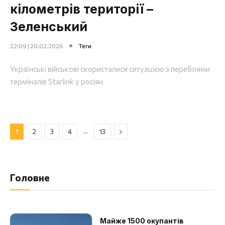
кілометрів території –
Зеленський
22:09 | 20.02.2026
Теги
Українські військові скористалися ситуацією з перебоями
терміналів Starlink у росіян
Далі
…
1
2
3
4
13
Головне
Майже 1500 окупантів