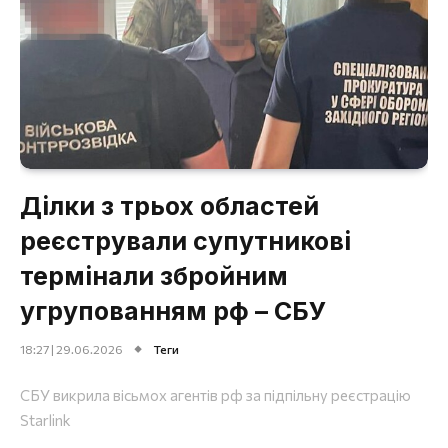
Ділки з трьох областей
реєстрували супутникові
термінали збройним
угрупованням рф – СБУ
18:27 | 29.06.2026
Теги
СБУ викрила вісьмох агентів рф за підпільну реєстрацію
Starlink