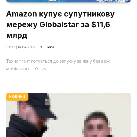
Amazon купує супутникову
мережу Globalstar за $11,6
млрд
19:32 | 14.04.2026
Теги
Техногігант готується до запуску зв’язку без веж
мобільного зв’язку
НОВИНИ