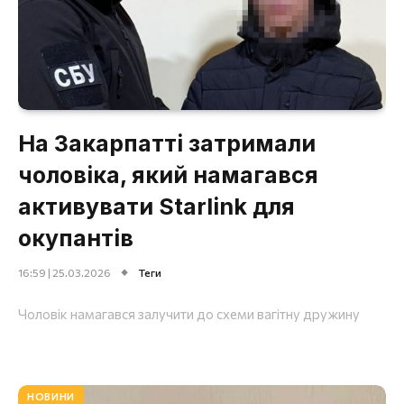
На Закарпатті затримали
чоловіка, який намагався
активувати Starlink для
окупантів
16:59 | 25.03.2026
Теги
Чоловік намагався залучити до схеми вагітну дружину
НОВИНИ