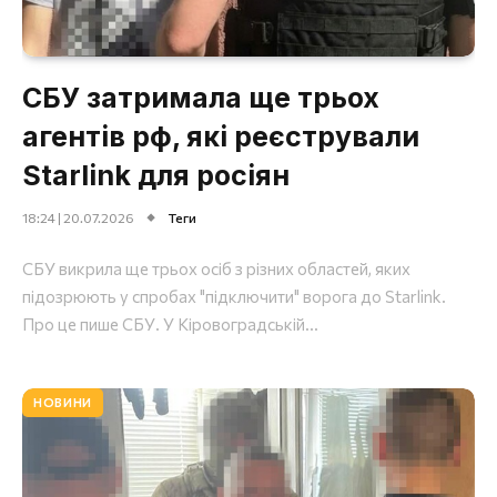
СБУ затримала ще трьох
агентів рф, які реєстрували
Starlink для росіян
18:24 | 20.07.2026
Теги
СБУ викрила ще трьох осіб з різних областей, яких
підозрюють у спробах "підключити" ворога до Starlink.
Про це пише СБУ. У Кіровоградській...
НОВИНИ