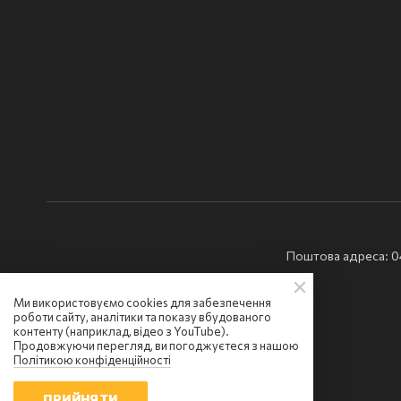
Поштова адреса: 040
Ми використовуємо cookies для забезпечення
роботи сайту, аналітики та показу вбудованого
контенту (наприклад, відео з YouTube).
Продовжуючи перегляд, ви погоджуєтеся з нашою
Політикою конфіденційності
Всі права захищені: © Ми Україна
ПРИЙНЯТИ