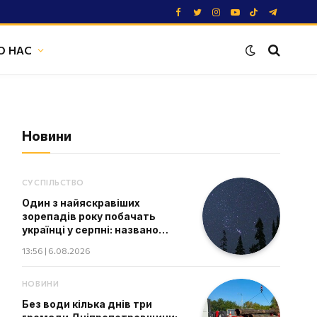
Facebook
Twitter
Instagram
YouTube
TikTok
Telegram
О НАС
Новини
СУСПІЛЬСТВО
Один з найяскравіших
зорепадів року побачать
українці у серпні: названо
дату
13:56 | 6.08.2026
НОВИНИ
Без води кілька днів три