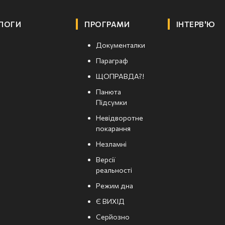
ЛОГИ
ПРОГРАМИ
ІНТЕРВ'Ю
Документалки
Параграф
ЩОПРАВДА?!
Панюта
Підсумки
Невідворотне
покарання
Незламні
Версії
реальності
Режим дна
Є ВИХІД
Серйозно