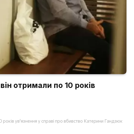
він отримали по 10 років
 років ув'язнення у справі про вбивство Катерини Гандзюк