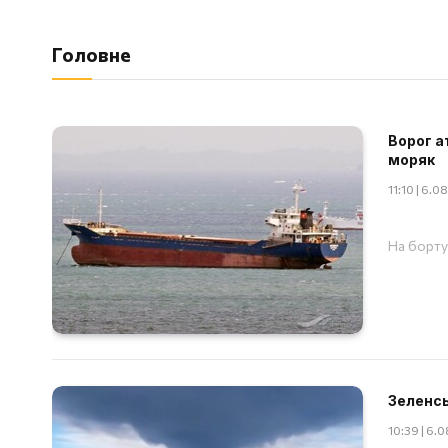
Головне
Ворог а
моряк
11:10 | 6.
На борту
Зеленсь
10:39 | 6.