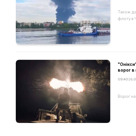
Також да
флоту в 
"Онікси
ворог в 
09:40 | 6.
Ворог на 