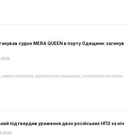
такував судно MERA QUEEN в порту Одещини: загинув
08.2026
, завантаженому українською пшеницю, спалахнула пожежа
кий підтвердив ураження двох російських НПЗ за ніч
08.2026