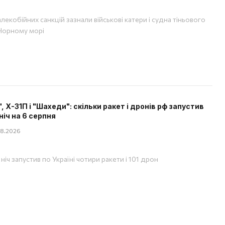
лекобійних санкцій зазнали військові катери і судна тіньового
Чорному морі
", Х-31П і "Шахеди": скільки ракет і дронів рф запустив
ніч на 6 серпня
08.2026
ніч запустив по Україні чотири ракети і 101 дрон