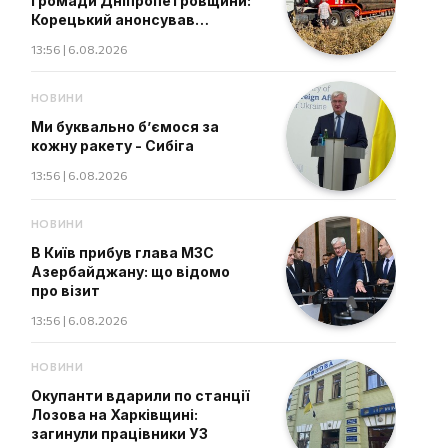
громади Дніпропетровщини:
Корецький анонсував
"жорсткі висновки"
13:56 | 6.08.2026
НОВИНИ
Ми буквально б’ємося за
кожну ракету - Сибіга
13:56 | 6.08.2026
НОВИНИ
В Київ прибув глава МЗС
Азербайджану: що відомо
про візит
13:56 | 6.08.2026
НОВИНИ
Окупанти вдарили по станції
Лозова на Харківщині:
загинули працівники УЗ