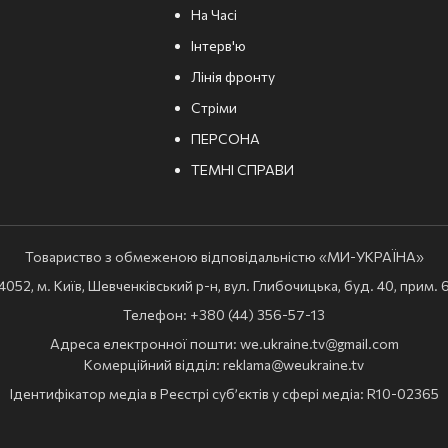
На Часі
Інтерв'ю
Лінія фронту
Стріми
ПЕРСОНА
ТЕМНІ СПРАВИ
Товариство з обмеженою відповідальністю «МИ-УКРАЇНА»
52, м. Київ, Шевченківський р-н, вул. Глибочицька, буд. 40, прим. 60 
Телефон: +380 (44) 356-57-13
Адреса електронної пошти:
we.ukraine.tv@gmail.com
Комерційний відділ:
reklama@weukraine.tv
Ідентифікатор медіа в Реєстрі суб’єктів у сфері медіа: R10-02365