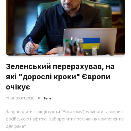
Зеленський перерахував, на
які "дорослі кроки" Європи
очікує
11:39 | 23.01.2026
Теги
Запровадити санкції проти "Росатому", зупинити танкери з
російською нафтою і заборонити постачання компонентів
для ракет