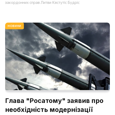
закордонних справ Литви Кястутіс Будріс
НОВИНИ
Глава "Росатому" заявив про
необхідність модернізації