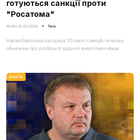
готуються санкції проти
"Росатома"
16:36 | 16.02.2026
Теги
Наразі Євросоюз узгоджує 20 пакет санкцій, і в ньому
обмежень про російської ядерної енергетики немає
БЛОГИ