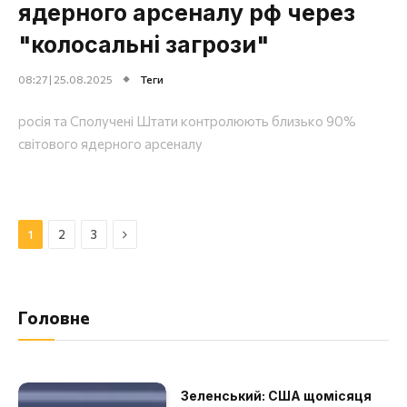
ядерного арсеналу рф через
"колосальні загрози"
08:27 | 25.08.2025
Теги
росія та Сполучені Штати контролюють близько 90%
світового ядерного арсеналу
Далі
1
2
3
Головне
Зеленський: США щомісяця