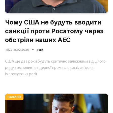
Чому США не будуть вводити
санкції проти Росатому через
обстріли наших АЕС
15:22 | 8.02.2026
Теги
США ще два роки будуть критично залежними від цілого
ряду компонентів ядерної промисловості, які вони
імпортують з росії
НОВИНИ