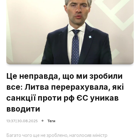
Це неправда, що ми зробили
все: Литва перерахувала, які
санкції проти рф ЄС уникав
вводити
13:37 | 30.08.2025
Теги
Багато чого ще не зроблено, наголосив міністр