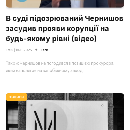
В суді підозрюваний Чернишов
засудив прояви корупції на
будь-якому рівні (відео)
17:15 | 18.11.2025
Теги
Також Чернишов не погодився з позицією прокурора,
який наполягає на запобіжному заході
НОВИНИ