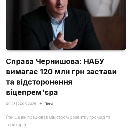
Справа Чернишова: НАБУ
вимагає 120 млн грн застави
та відсторонення
віцепрем'єра
09:23 | 27.06.2025
Теги
Раніше він працював міністром розвитку громад та
територій