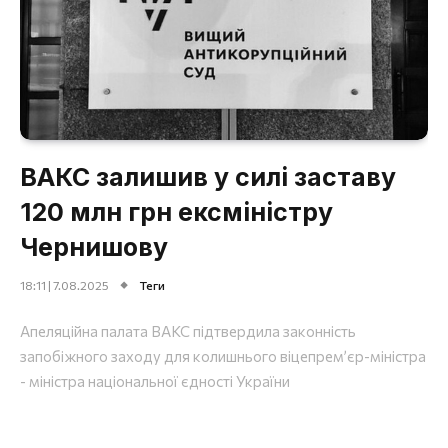
ВАКС залишив у силі заставу
120 млн грн ексміністру
Чернишову
18:11 | 7.08.2025
Теги
Апеляційна палата ВАКС підтвердила законність
запобіжного заходу для колишнього віцепрем’єр-міністра
- міністра національної єдності України