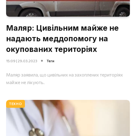
Маляр: Цивільним майже не
надають меддопомогу на
окупованих територіях
15:09 | 29.03.2023
Теги
Маляр заявила, що цивільних на захоплених територіях
майже не лікують.
ТЕХНО