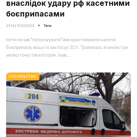
внаслідок удару рф касетними
боєприпасами
21:13 | 17.07.2023
Теги
путін почав "погрожувати" використовувати касетні
боєприпаси, якщо їх застосує ЗСУ. Трапилась зі мною три
місяці тому така історія. Їхав...
СУСПІЛЬСТВО