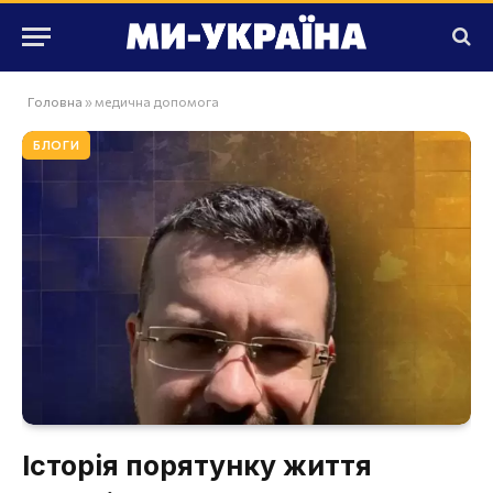
Головна
»
медична допомога
БЛОГИ
Історія порятунку життя