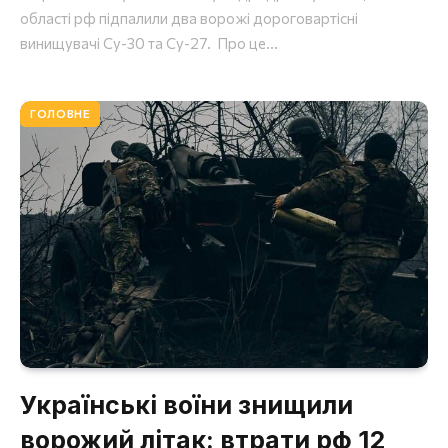
області рф підпалили два ворожі дороговартісні
винищувачі Су-30 та Су-27. Про це...
ГОЛОВНЕ
Українські воїни знищили
ворожий літак: втрати рф 12