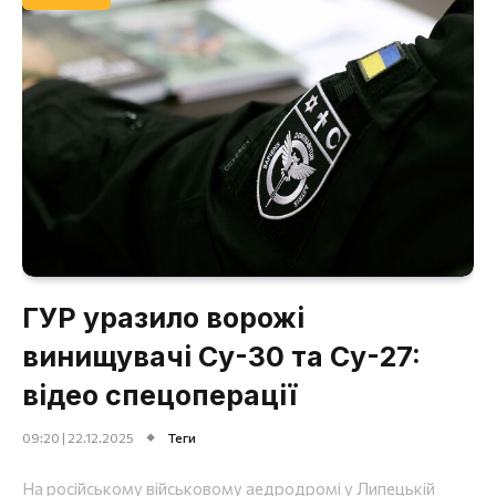
ГУР уразило ворожі
винищувачі Су-30 та Су-27:
відео спецоперації
09:20 | 22.12.2025
Теги
На російському військовому аедродромі у Липецькій