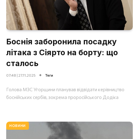
Боснія заборонила посадку
літака з Сіярто на борту: що
сталось
07:48 | 27.11.2025
Теги
Голова МЗС Угорщини планував відвідати керівництво
боснійських сербів, зокрема проросійського Додіка
НОВИНИ