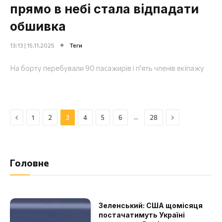
прямо в небі стала відпадати
обшивка
13:13 | 15.11.2025
Теги
На борту перебували 90 пасажирів і п'ять членів екіпажу
Назад
Далі
…
1
2
3
4
5
6
28
Головне
Зеленський: США щомісяця
постачатимуть Україні