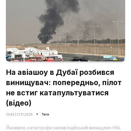
На авіашоу в Дубаї розбився
винищувач: попередньо, пілот
не встиг катапультуватися
(відео)
12:42 | 21.11.2025
Теги
Ймовірно, катастрофи зазнав індійський винищувач HAL