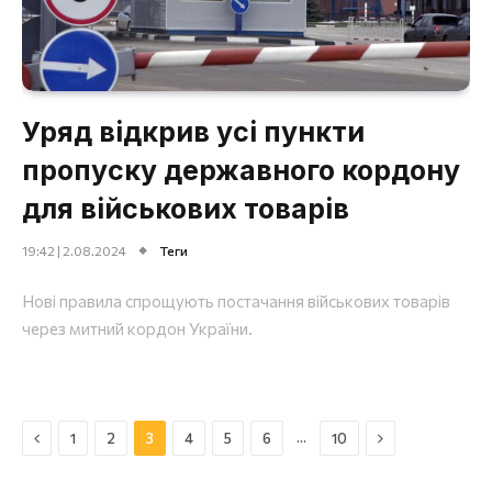
Уряд відкрив усі пункти
пропуску державного кордону
для військових товарів
19:42 | 2.08.2024
Теги
Нові правила спрощують постачання військових товарів
через митний кордон України.
Назад
Далі
…
1
2
3
4
5
6
10