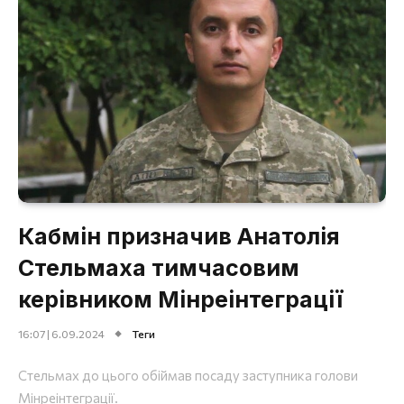
Кабмін призначив Анатолія
Стельмаха тимчасовим
керівником Мінреінтеграції
16:07 | 6.09.2024
Теги
Стельмах до цього обіймав посаду заступника голови
Мінреінтеграції.