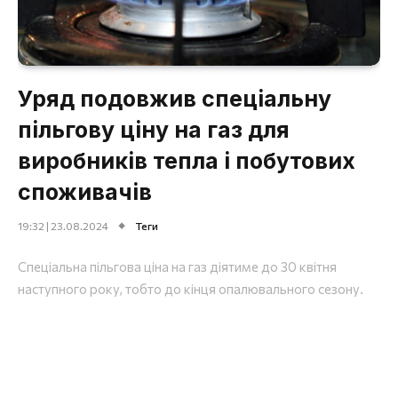
Уряд подовжив спеціальну
пільгову ціну на газ для
виробників тепла і побутових
споживачів
19:32 | 23.08.2024
Теги
Спеціальна пільгова ціна на газ діятиме до 30 квітня
наступного року, тобто до кінця опалювального сезону.