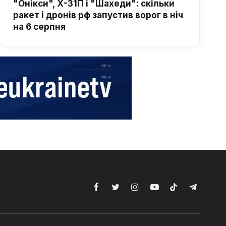
"Онікси", Х-31П і "Шахеди": скільки
ракет і дронів рф запустив ворог в ніч
на 6 серпня
Facebook
Twitter
Instagram
YouTube
TikTok
Telegram