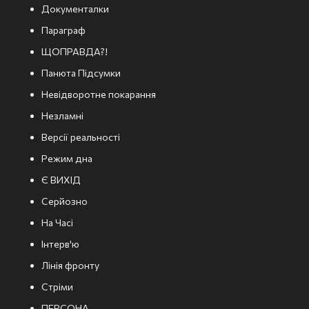
Документалки
Параграф
ЩОПРАВДА?!
Панюта Підсумки
Невідворотне покарання
Незламні
Версії реальності
Режим дна
Є ВИХІД
Серйозно
На Часі
Інтерв'ю
Лінія фронту
Стріми
ПЕРСОНА