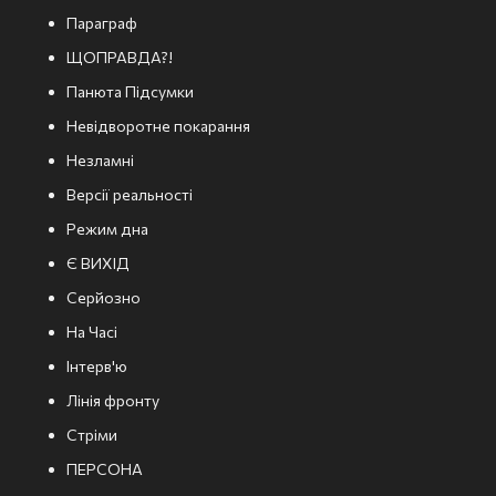
Параграф
ЩОПРАВДА?!
Панюта Підсумки
Невідворотне покарання
Незламні
Версії реальності
Режим дна
Є ВИХІД
Серйозно
На Часі
Інтерв'ю
Лінія фронту
Стріми
ПЕРСОНА